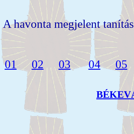
A havonta megjelent tanítás
01
02
03
04
05
BÉKEV