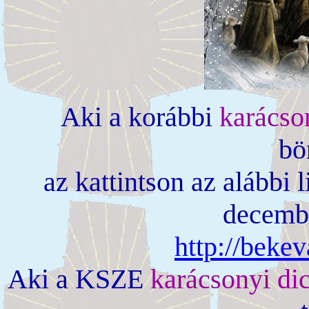
Aki a korábbi
karácso
bö
az kattintson az alábbi
decembe
http://beke
Aki a KSZE
karácsonyi dic