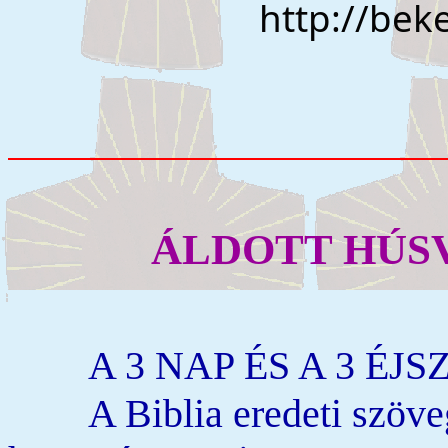
	http://bek
ÁLDOTT HÚS
A 3 NAP ÉS A 3 ÉJSZ
	A Biblia eredeti szövege egyértelműen bizonyítja, 