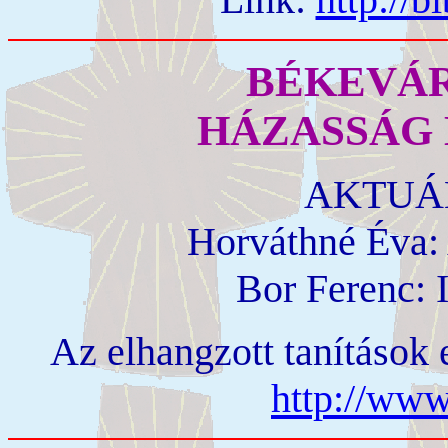
BÉKEVÁR
HÁZASSÁG H
AKTUÁL
Horváthné Éva: 
Bor Ferenc: I
Az elhangzott tanítások 
http://www