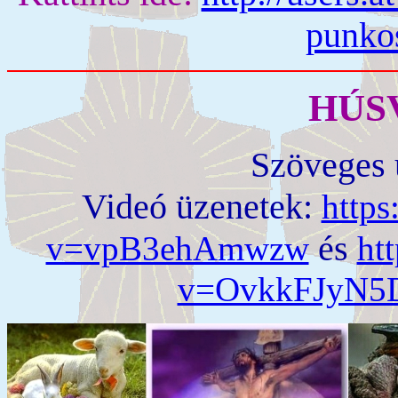
punko
HÚSV
Szöveges 
Videó üzenetek:
http
és
v=vpB3ehAmwzw
ht
v=OvkkFJyN5D