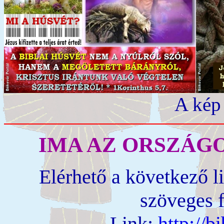
A kép
IMA AZ ORSZÁG
Elérhető a következő l
szöveges 
Link:
http://b