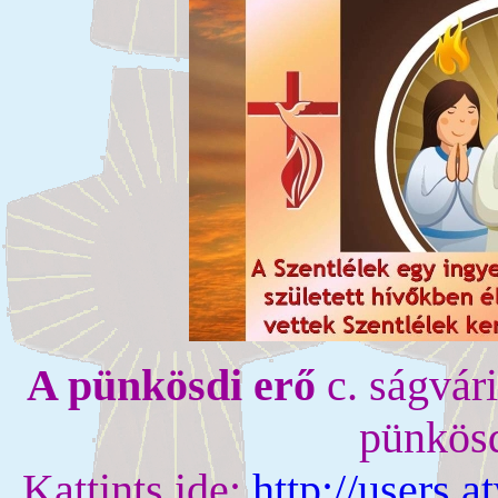
A pünkösdi erő
c. ságvári
pünkösd
Kattints ide:
http://users.