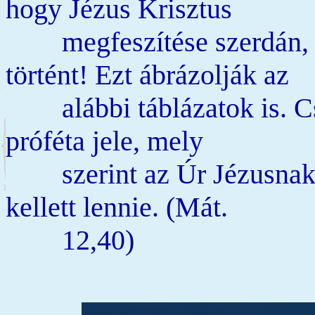
hogy Jézus Krisztus 

	megfeszítése szerdán, míg a feltámadása szombaton 
történt! Ezt ábrázolják az 

	alábbi táblázatok is. Csak így teljesedhetett be Jónás 
próféta jele, mely 

	szerint az Úr Jézusnak 3 nap és 3 éjszaka a pokolban 
kellett lennie. (Mát. 

	12,40)