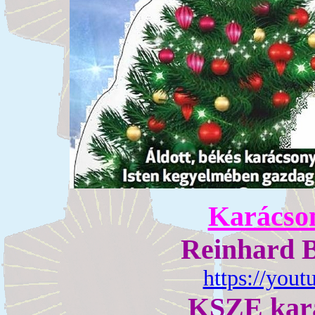
Karácson
Reinhard B
https://you
KSZE kará