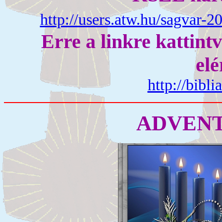
http://users.atw.hu/sagvar
Erre a linkre kattint
elé
http://bibl
ADVENT