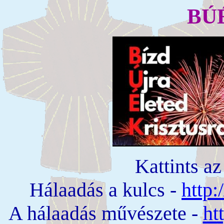
BÚÉ
Kattints az
Hálaadás a kulcs -
http:
A hálaadás művészete -
ht