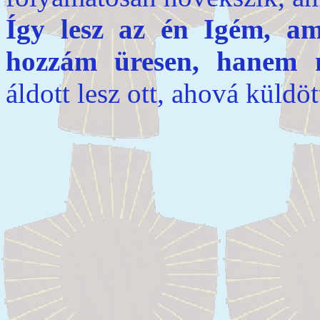
Így lesz az én Igém, a
hozzám üresen, hanem m
áldott lesz ott, ahová küldö