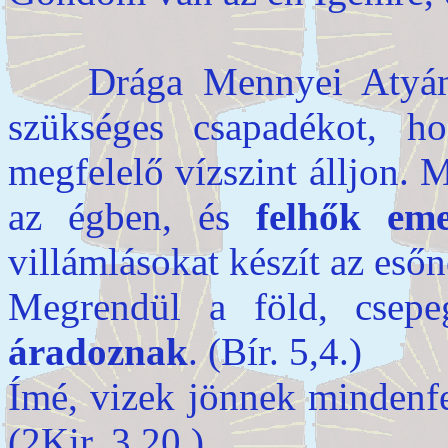
Drága Mennyei Atyám, 
szükséges csapadékot, h
megfelelő vízszint álljon. 
az égben, és
felhők em
villámlásokat készít az esőn
Megrendül a föld, cse
áradoznak
. (Bír. 5,4.)
Ímé, vizek jönnek mindenfe
(2Kir. 3,20.)