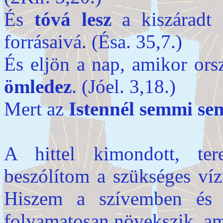
És
tóvá lesz
a kiszáradt 
forrásaivá. (Ésa. 35,7.)
És eljön a nap, amikor or
ömledez
. (Jóel. 3,18.)
Mert az
Istennél semmi sem
A hittel kimondott, te
beszólítom a szükséges víz
Hiszem a szívemben és
folyamatosan növekszik, amí