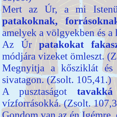
Mert az Úr, a mi Isten
patakoknak, forrásokna
amelyek a völgyekben és a 
Az Úr
patakokat fakas
módjára vizeket ömleszt. (Z
Megnyitja a kősziklát é
sivatagon. (Zsolt. 105,41.)
A pusztaságot
tavakká 
vízforrásokká. (Zsolt. 107,3
Gondom van az én Igémre,