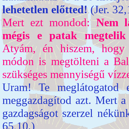
lehetetlen előtted!
(Jer. 32,
Mert ezt mondod:
Nem lá
mégis e patak megtelik 
Atyám, én hiszem, hogy T
módon is megtölteni a Bala
szükséges mennyiségű vízze
Uram! Te meglátogatod e
meggazdagítod azt. Mert a 
gazdagságot szerzel nékünk
65,10.)