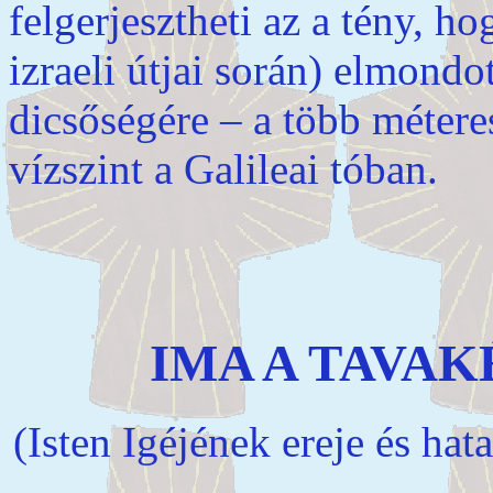
felgerjesztheti az a tény, h
izraeli útjai során) elmondo
dicsőségére – a több méteres
vízszint a Galileai tóban.
IMA A TAVAK
(Isten Igéjének ereje és hat