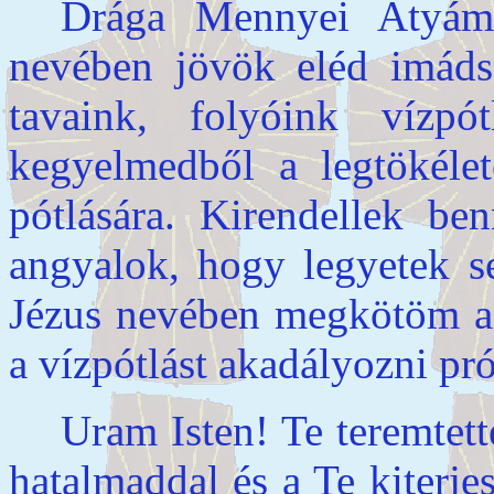
Drága Mennyei Atyám!
nevében jövök eléd imáds
tavaink, folyóink vízp
kegyelmedből a legtökéle
pótlására. Kirendellek ben
angyalok, hogy legyetek s
Jézus nevében megkötöm a 
a vízpótlást akadályozni pró
Uram Isten! Te teremtet
hatalmaddal és a Te kiterje