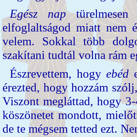
Egész nap
türelmesen 
elfoglaltságod miatt nem é
velem. Sokkal több dol
szakítani tudtál volna rám e
Észrevettem, hogy
ebéd
e
érezted, hogy hozzám szólj,
Viszont megláttad, hogy 3-
köszönetet mondott, mielőt
de te mégsem tetted ezt. N