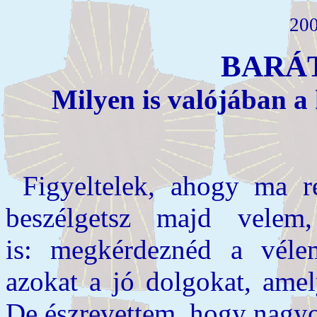
200
BARÁ
Milyen is valójában a
Figyeltelek, ahogy ma 
beszélgetsz majd vele
is: megkérdeznéd a vél
azokat a jó dolgokat, amel
De észrevettem, hogy nagyon