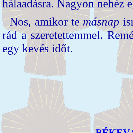
hálaadásra. Nagyon nehéz e
Nos, amikor te
másnap
is
rád a szeretettemmel. Remé
egy kevés időt.
BÉKEV