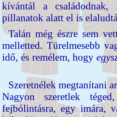
kívántál a családodnak,
pillanatok alatt el is elalud
Talán még észre sem vet
melletted. Türelmesebb v
idő, és remélem, hogy
egys
Szeretnélek megtanítani a
Nagyon szeretlek tég
fejbólintásra, egy imára,