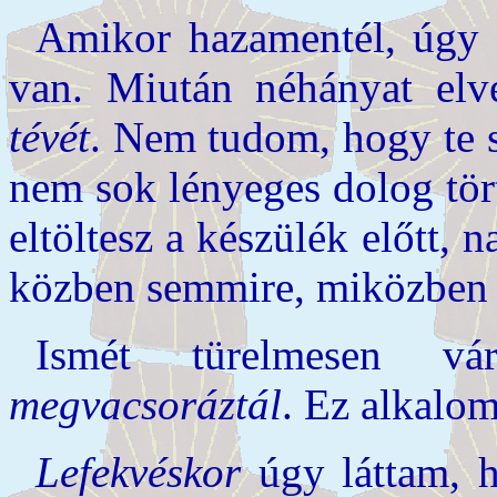
Amikor hazamentél, úgy 
van. Miután néhányat elvé
tévét
. Nem tudom, hogy te s
nem sok lényeges dolog tört
eltöltesz a készülék előtt,
közben semmire, miközben 
Ismét türelmesen vá
megvacsoráztál
. Ez alkalo
Lefekvéskor
úgy láttam, ho