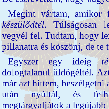
Megint vártam, amikor f
készülődtél
. Túlságosan l
vegyél fel. Tudtam, hogy l
pillanatra és köszönj, de te t
Egyszer egy ideig
t
dologtalanul üldögéltél. Az
már azt hittem, beszélgetni
után nyúltál, és fel
megtárgyaljátok a legújabb