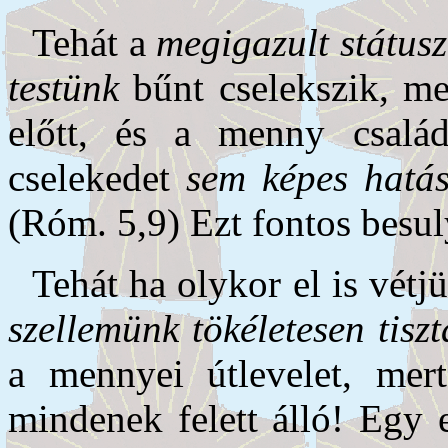
Tehát a
megigazult státus
testünk
bűnt cselekszik, m
előtt, és a menny család
cselekedet
sem képes hatás
(Róm. 5,9) Ezt fontos besul
Tehát ha olykor el is vétj
szellemünk tökéletesen tiszt
a mennyei útlevelet, me
mindenek felett álló! Egy 