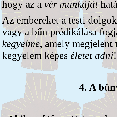
hogy az a
vér munkáját
hatá
Az embereket a testi dolgo
vagy a bűn prédikálása fogj
kegyelme
, amely megjelent
kegyelem képes
életet adni
4. A bűn