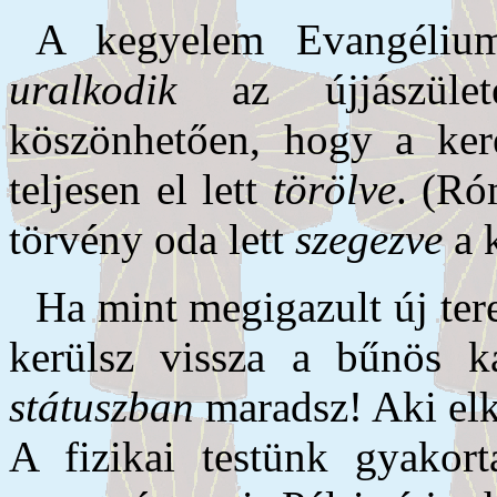
A kegyelem Evangéliu
uralkodik
az újjászülete
köszönhetően, hogy a ker
teljesen el lett
törölve
. (Ró
törvény oda lett
szegezve
a k
Ha mint megigazult új te
ke­rülsz vissza a bűnös 
státuszban
maradsz! Aki elk
A fizikai testünk gyakor