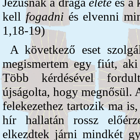
Jézusnak a drága
élete
és a 
kell
fogadni
és elvenni mi
1,18-19)
A következő eset szolgál
megismertem egy fiút, aki 
Több kérdésével fordu
újságolta, hogy megnősül. 
felekezethez tartozik ma is
hír hallatán rossz előé
elkezdtek járni mindkét g