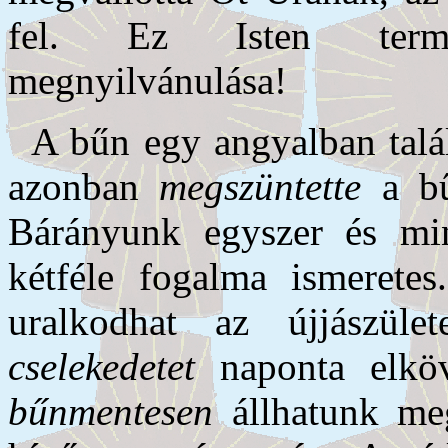
fel. Ez Isten termés
megnyilvánulása!
A bűn egy angyalban talál
azonban
megszüntette
a bű
Bárányunk egyszer és m
kétféle fogalma ismeret
uralkodhat az újjászüle
cselekedetet
naponta elköve
bűnmentesen
állhatunk meg