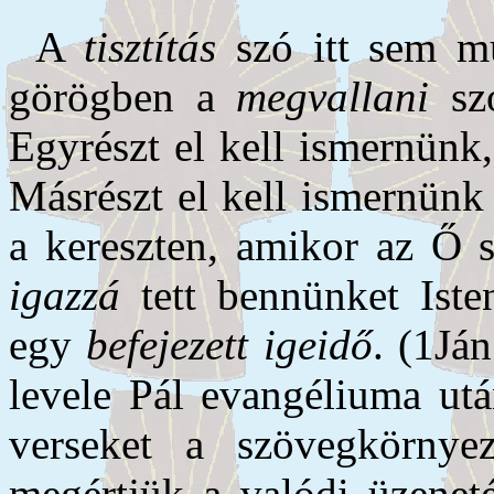
A
tisztítás
szó itt sem m
görögben a
megvallani
szó
Egyrészt el kell ismernünk
Másrészt el kell ismernünk
a kereszten, amikor az Ő 
igazzá
tett bennünket Isten
egy
befejezett igeidő
. (1Já
levele Pál evangéliuma utá
verseket a szövegkörnye
megértjük a valódi üzeneté