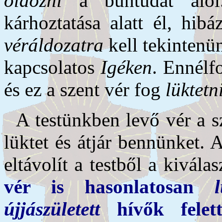
oldozni
a bűntudat alól
kárhoztatása alatt él, hib
véráldozatra
kell tekintenün
kapcsolatos
Igéken
. Ennélf
és ez a szent vér fog
lüktetn
A testünkben levő vér a s
lüktet és átjár bennün­ket.
eltávolít a testből a kivála
vér is hasonlatosan
újjászületett
hívők felet