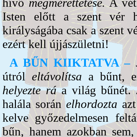
hívő
megmérettetése.
A vét
Isten előtt a szent vér h
királyságába csak a szent vé
ezért kell újjászületni!
A BŰN KIIKTATVA –
útról
eltávolítsa
a bűnt, ez
helyezte rá
a világ bűnét. 
halála során
elhordozta
azt
kelve győzedelmesen fel
bűn, hanem azokban sem,