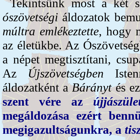
Tekintsünk most a két s
ószövetségi
áldozatok bemut
múltra emlékeztette
, hogy m
az életükbe. Az Ószövetsé
a népet megtisztítani, csu
Az
Újszövetségben
Isten
áldozatként a
Bárányt
és e
szent vére az
újjászül
megáldozása ezért ben
megigazultságunkra, a
ti