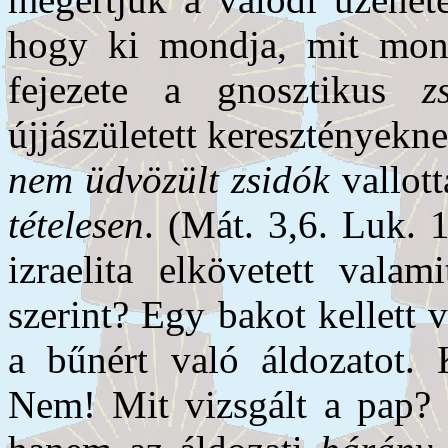
hogy ki mondja, mit mond
fejezete a gnosztikus
z
újjászületett keresztényeknek
nem üdvözült zsidók
vallot
tételesen
. (Mát. 3,6. Luk.
izra­elita el­követett vala
szerint? Egy bakot kellett 
a bűnért való áldozatot. K
Nem! Mit vizsgált a pap? 