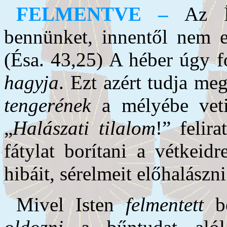
FELMENTVE –
Az Í
bennünket, innentől nem em
(Ésa. 43,25) A héber úgy
hagyja
. Ezt azért tudja me
tengerének
a mélyébe veti.
„
Halászati tilalom
!” felir
fátylat borítani a vétkeid
hibáit, sérelmeit előhalászn
Mivel Isten
felmentett
be