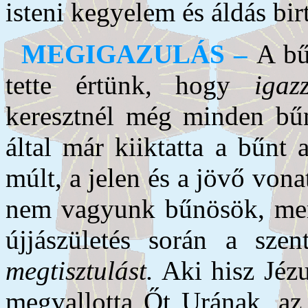
isteni kegyelem és áldás bir
MEGIGAZULÁS –
A bű
tette értünk, hogy
igaz
keresztnél még minden b
által már kiiktatta a bűnt 
múlt, a jelen és a jövő von
nem vagyunk bűnösök, mert
újjászületés során a sze
megtisztulást.
Aki hisz Jézu
megvallotta Őt Urának, a