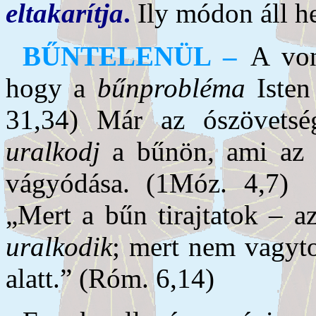
eltakarítja
.
Ily módon áll he
BŰNTELENÜL –
A von
hogy a
bűnprobléma
Isten
31,34) Már az ószövets
uralkodj
a bűnön, ami az aj
vágyódása. (1Móz. 4,7)
„Mert a bűn tirajtatok – az
uralkodik
; mert nem vagyt
alatt.” (Róm. 6,14)