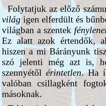
Folytatjuk az előző szám
világ
igen elferdült és bűnb
világban a szentek
fénylene
Ez alatt azok értendők, 
hiszen a mi Bárányunk tis
szó jelenti még azt is,
szennyétől
érintetlen
. Ha í
valóban csillagként fogt
másoknak.