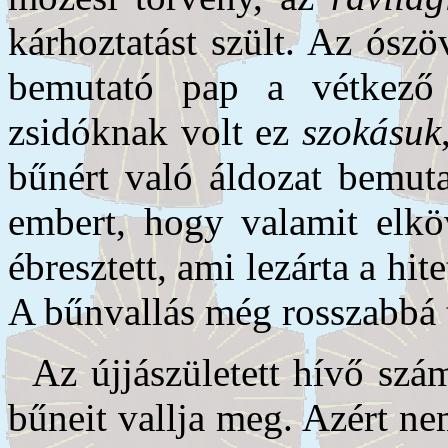
kárhoztatást szült. Az ósz
bemutató pap a vétkező
zsidóknak volt ez
szokásuk
bűnért való áldozat bemut
embert, hogy valamit elkö
ébresztett, ami lezárta a hite
A bűnvallás még rosszabbá t
Az újjászületett hívő sz
bűneit vallja meg. Azért ne