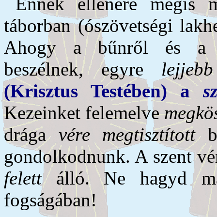
Ennek ellenére mégis 
táborban (ószövetségi lakh
Ahogy a bűnről és a b
beszélnek, egyre
lejjebb
(Krisztus Testében) a
s
Kezeinket felemelve
megkö
drága
vére megtisztított
be
gondolkodnunk. A szent vér
felett
álló. Ne hagyd m
fogságában!