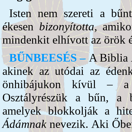
Isten nem szereti a bű
ékesen
bizonyította,
amikor
mindenkit elhívott az örök é
BŰNBEESÉS –
A Biblia
akinek az utódai az édenk
önhibájukon kívül –
Osztályrészük a bűn, a b
amelyek blokkolják a hit
Ádámnak
nevezik. Aki Őb