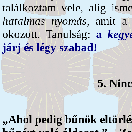
találkoztam vele, alig ism
hatalmas nyomás
, amit a 
okozott. Tanulság:
a
kegy
járj és légy szabad!
5. Nin
„Ahol pedig bűnök eltörlé