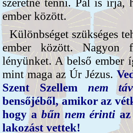
szeretné tenni. Pál is írja
ember között.
Különbséget szükséges teh
ember között. Nagyon 
lényünket.
A belső ember í
mint maga az Úr Jézus.
Ved
Szent Szellem
nem táv
bensőjéből, amikor az vétk
hogy a
bűn nem érinti
az 
lakozást vettek!