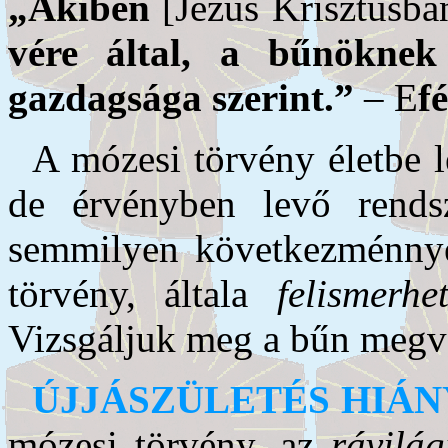
„
Akiben
[Jézus Krisztusba
vére által, a bűnöknek
gazdagsága szerint.
”
– E
f
A mózesi törvény életbe 
de érvényben levő rend
semmilyen következménny
törvény, általa
felismerhet
Vizsgáljuk meg a bűn megva
ÚJJÁSZÜLETÉS HIÁN
mózesi törvény, az
rávilág