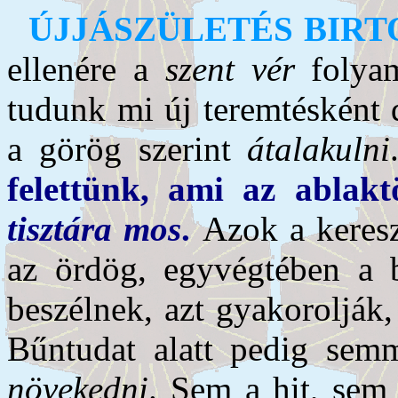
ÚJJÁSZÜLETÉS BIR
ellenére a
szent vér
folya
tudunk mi új teremtésként 
a görög szerint
átalakulni
felettünk, ami az ablak
tisztára mos
.
Azok a keres
az ördög, egyvégtében a 
beszélnek, azt gyakorolják
Bűntudat alatt pedig sem
növekedni
. Sem a hit, sem