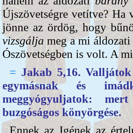
hanem az áldozati
bárány 
Újszövetségre vetítve? Ha 
jönne az ördög, hogy bűnö
vizsgálja
meg a mi áldozati 
Ószövetségben is volt. A m
=
Jakab 5,16. Vallját
egymásnak és imádk
meggyógyuljatok: mer
buzgóságos könyörgése.
Ennek az Igének az érte