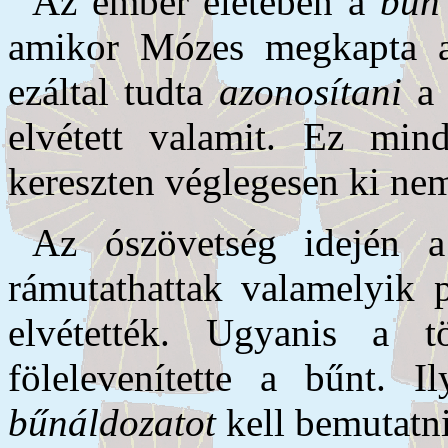
Az ember életében a
bűn
amikor Mózes megkapta 
ezáltal tudta
azonosítani
a 
elvétett valamit. Ez min
kereszten véglegesen ki n
Az ószövetség idején
rámutathattak valamelyik p
elvétették. Ugyanis a
fölelevenítette a bűnt.
bűnáldozatot
kell bemutatni