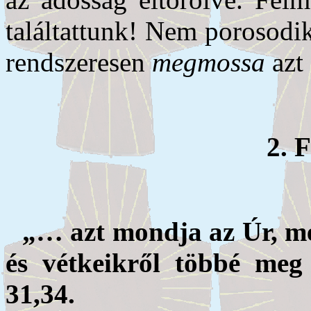
találtattunk! Nem porosodik
rendszeresen
megmossa
azt
2. 
„… azt mondja az Úr, me
és vétkeikről többé me
31,34.