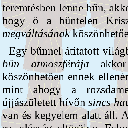
teremtésben lenne bűn, akk
hogy ő a bűntelen Krisz
megváltásának
köszönhetőe
Egy bűnnel átitatott vilá
bűn
atmoszférája
akkor 
köszönhetően ennek ellené
mint ahogy a rozsdame
újjászületett hívőn
sincs
ha
van és kegyelem alatt áll. A 
az adósság eltörölve. Felm