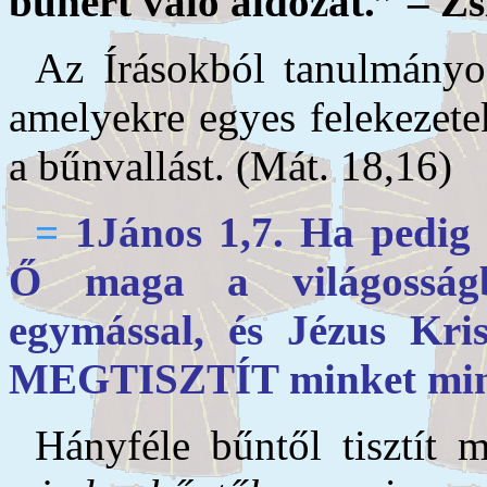
bűnért való áldozat.” – Z
Az Írásokból tanulmányo
amelyekre egyes felekezete
a bűnvallást. (Mát. 18,16)
=
1János 1,7. Ha pedig 
Ő maga a világosságb
egymással, és Jézus Kr
MEGTISZTÍT minket min
Hányféle bűntől tisztít 