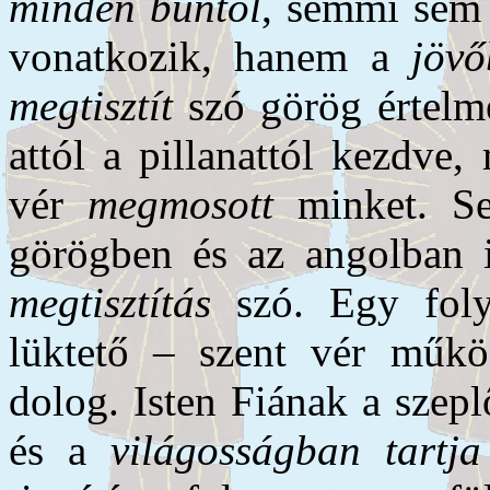
minden bűntől
, semmi sem
vonatkozik, hanem a
jövő
megtisztít
szó görög értelme
attól a pillanattól kezdve,
vér
megmosott
minket. Se
görögben és az angolban
megtisztítás
szó. Egy foly
lüktető – szent vér műkö
dolog. Isten Fiának a szep
és a
világosságban tartja