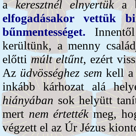
a
keresztnél elnyertük
a b
elfogadásakor vettük b
bűnmentességet.
Innentől
kerültünk, a menny családj
előtti
múlt eltűnt
, ezért vi
Az
üdvösséghez sem
kell a
inkább kárhozat alá hel
hiányában
sok helyütt taní
mert
nem értették
meg, hog
végzett el az Úr Jézus kiont