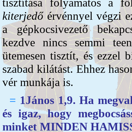
tisztítása folyamatos a f
kiterjedő
érvénnyel végzi e
a gépkocsivezető bekapcs
kezdve nincs semmi teend
ütemesen tisztít, és ezzel b
szabad kilátást. Ehhez hason
vér munkája is.
=
1János 1,9. Ha megva
és igaz, hogy megbocsáss
minket MINDEN HAMI