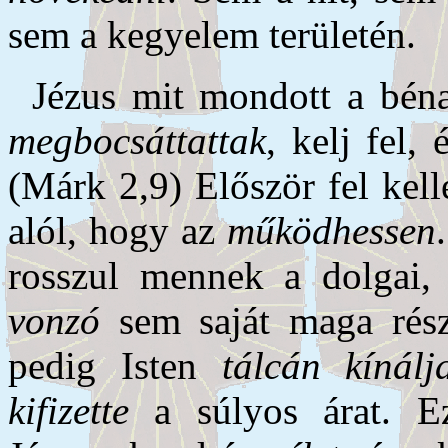
sem a kegyelem területén.
Jézus mit mondott a bén
megbocsáttattak
, kelj fel,
(Márk 2,9) Először fel kell
alól, hogy az
működhessen
rosszul men­nek a dolgai,
vonzó
sem saját maga rész
pedig Isten
tálcán kínálj
kifizette
a súlyos árat. Ez