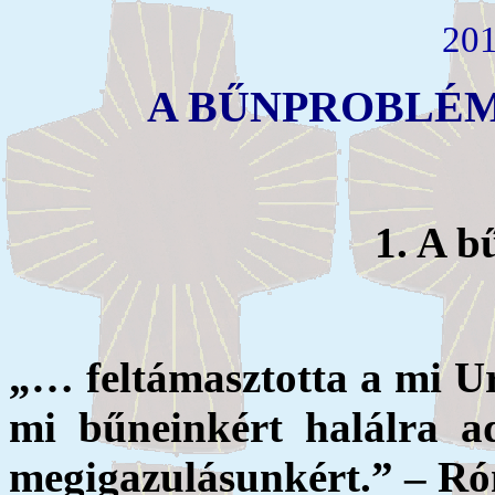
201
A BŰNPROBLÉ
1. A b
„… feltámasztotta a mi Ur
mi bűneinkért halálra ad
megigazulásunkért.” – Ró