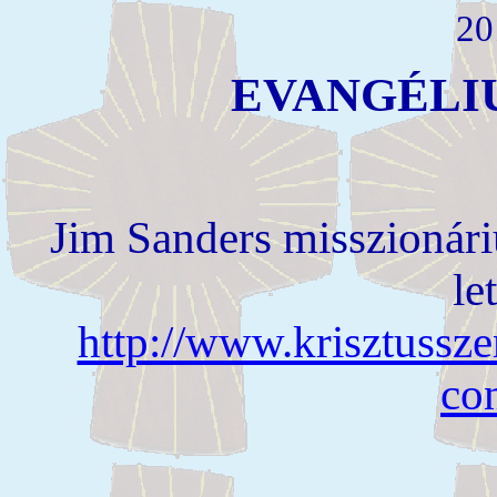
20
EVANGÉLI
Jim Sanders misszionári
le
http://www.krisztussze
co