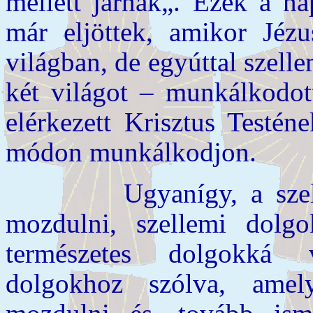
mellett járnak„. Ezek a n
már eljöttek, amikor Jézus
világban, de egyúttal szel
két világot – munkálkodott
elérkezett Krisztus Testén
módon munkálkodjon.
Ugyanígy, a szellemit
mozdulni, szellemi dolgo
természetes dolgokká v
dolgokhoz szólva, amel