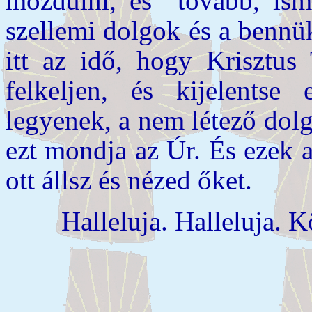
mozdulni, és tovább, ismé
szellemi dolgok és a bennük
itt az idő, hogy Krisztus 
felkeljen, és kijelents
legyenek, a nem létező dolg
ezt mondja az Úr. És ezek 
ott állsz és nézed őket.
Halleluja. Halleluja. K