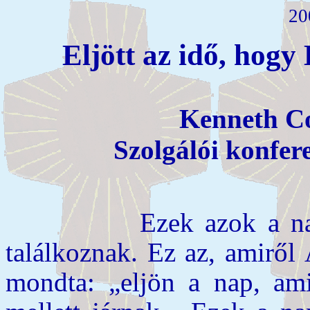
20
Eljött az idő, hogy 
Kenneth Co
Szolgálói konfer
Ezek azok a napok, 
találkoznak. Ez az, amiről
mondta: „eljön a nap, am