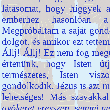
látásomat, hogy higgyek 
emberhez hasonlóan a
Megpróbáltam a saját gond
dolgot, és amikor ezt tettem
Állj! Állj! Ez nem fog megt
értenünk, hogy Isten ú
természetes, Isten viszo
gondolkodik. Jézus is azt 
lehetséges! Más szavakka
gyökeret eresszen, semmi ne