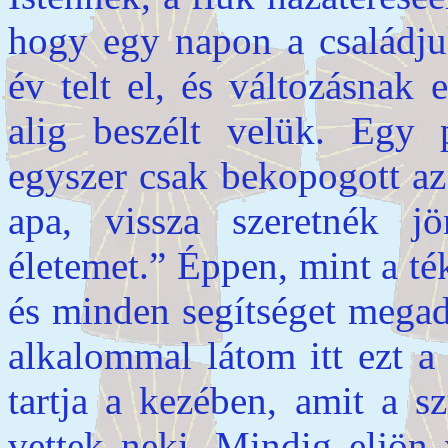
hogy egy napon a családjuk
év telt el, és változásnak
alig beszélt velük. Egy 
egyszer csak bekopogott az
apa, vissza szeretnék j
életemet.” Éppen, mint a té
és minden segítséget megad
alkalommal látom itt ezt a 
tartja a kezében, amit a s
vettek neki. Mindig eljön 