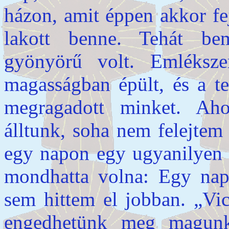
házon, amit éppen akkor fe
lakott benne. Tehát b
gyönyörű volt. Emléksz
magasságban épült, és a te
megragadott minket. Ah
álltunk, soha nem felejtem 
egy napon egy ugyanilyen h
mondhatta volna: Egy nap
sem hittem el jobban. „Vic
engedhetünk meg magunk