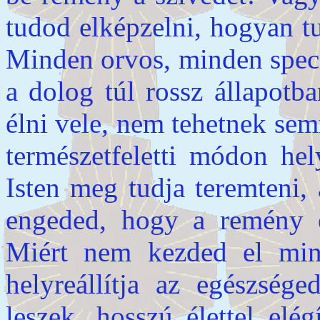
tudod elképzelni, hogyan tu
Minden orvos, minden speci
a dolog túl rossz állapotb
élni vele, nem tehetnek semm
természetfeletti módon hely
Isten meg tudja teremteni,
engeded, hogy a remény 
Miért nem kezded el min
helyreállítja az egészség
leszek, hosszú élettel el