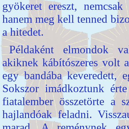
gyökeret ereszt, nemcsak 
hanem meg kell tenned biz
a hitedet.
Példaként elmondok val
akiknek kábítószeres volt a
egy bandába keveredett, e
Sokszor imádkoztunk érte 
fiatalember összetörte a 
hajlandóak feladni. Vissza
marad. A reménynek eg