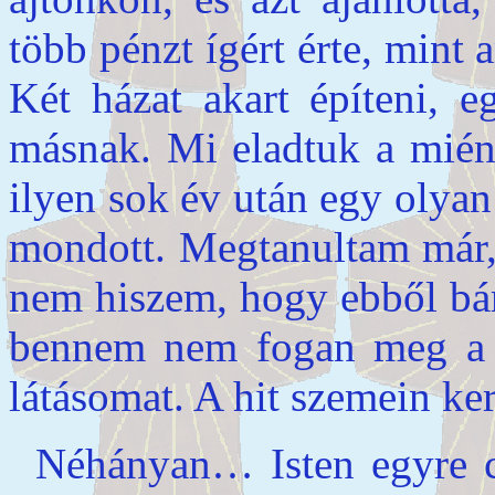
több pénzt ígért érte, mint 
Két házat akart építeni, e
másnak. Mi eladtuk a miénk
ilyen sok év után egy olyan
mondott. Megtanultam már, 
nem hiszem, hogy ebből bár
bennem nem fogan meg a do
látásomat. A hit szemein ker
Néhányan… Isten egyre c