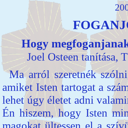
200
FOGANJ
Hogy megfoganjanak a
Joel Osteen tanítása, 
Ma arról szeretnék szóln
amiket Isten tartogat a sz
lehet úgy életet adni valam
Én hiszem, hogy Isten mi
magokat ültessen el a szív