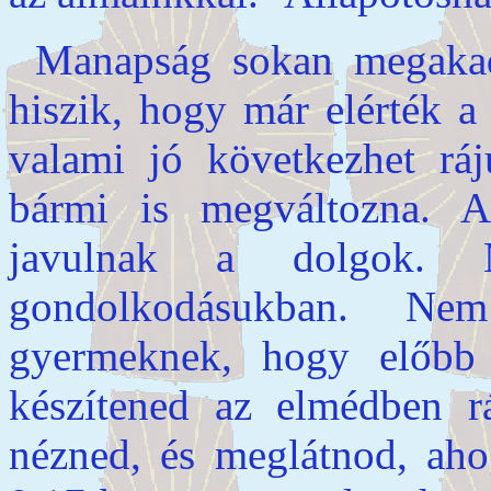
Manapság sokan megakad
hiszik, hogy már elérték a
valami jó következhet rá
bármi is megváltozna. 
javulnak a dolgok. 
gondolkodásukban. Ne
gyermeknek, hogy előbb
készítened az elmédben rá
nézned, és meglátnod, aho