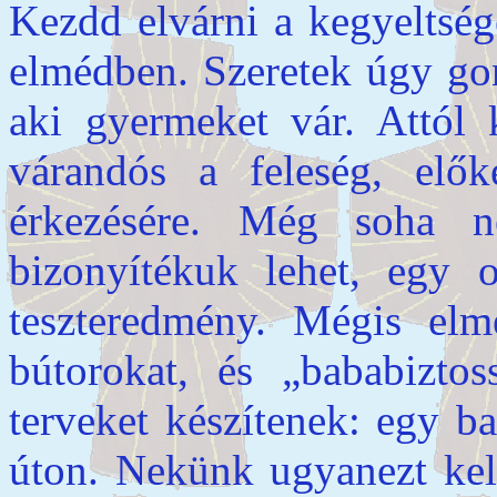
Kezdd elvárni a kegyeltsége
elmédben. Szeretek úgy gon
aki gyermeket vár. Attól 
várandós a feleség, elők
érkezésére. Még soha ne
bizonyítékuk lehet, egy o
teszteredmény. Mégis elm
bútorokat, és „bababiztos
terveket készítenek: egy 
úton. Nekünk ugyanezt kel