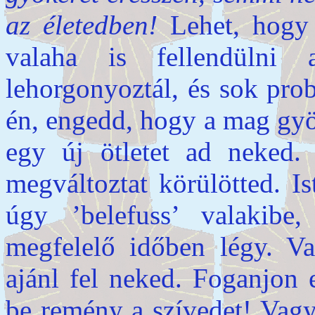
az életedben!
Lehet, hogy 
valaha is fellendülni 
lehorgonyoztál, és sok pro
én, engedd, hogy a mag gyö
egy új ötletet ad neked.
megváltoztat körülötted. I
úgy ’belefuss’ valakib
megfelelő időben légy. Val
ajánl fel neked. Foganjon 
be remény a szívedet! Vagy