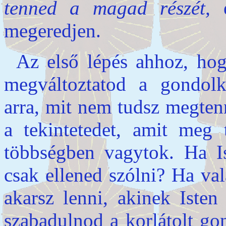
tenned a magad részét,
é
megeredjen.
Az első lépés ahhoz, ho
megváltoztatod a gondol
arra, mit nem tudsz megtenn
a tekintetedet, amit meg 
többségben vagytok. Ha Is
csak ellened szólni? Ha val
akarsz lenni, akinek Isten
szabadulnod a korlátolt go