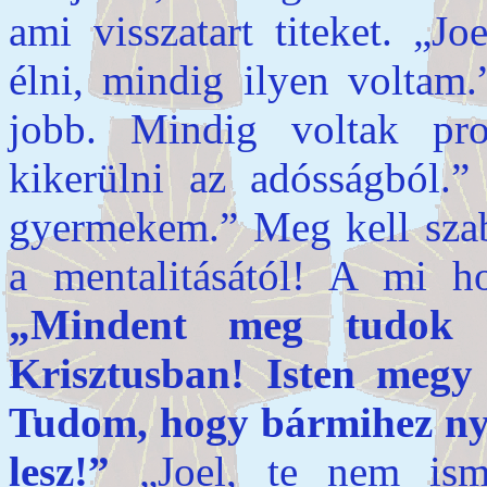
ami visszatart titeket. „
élni, mindig ilyen voltam
jobb. Mindig voltak pr
kikerülni az adósságból.
gyermekem.” Meg kell szab
a mentalitásától! A mi ho
„Mindent meg tudok 
Krisztusban! Isten megy 
Tudom, hogy bármihez nyú
lesz!”
„Joel, te nem ism