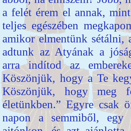
a felét érem el annak, min
teljes egészében megkapo
amikor elmentünk sétálni, 
adtunk az Atyának a jósá
arra indítod az emberek
Köszönjük, hogy a Te kegy
Köszönjük, hogy meg f
életünkben.” Egyre csak ö
napon a semmiből, egy é
ajtónkon, és azt ajánlotta