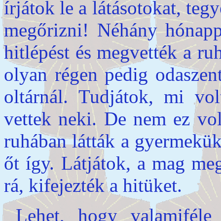
írjátok le a látásotokat, teg
megőrizni! Néhány hónappa
hitlépést és megvették a r
olyan régen pedig odaszent
oltárnál. Tudjátok, mi vo
vettek neki. De nem ez vol
ruhában látták a gyermeküke
őt így. Látjátok, a mag me
rá, kifejezték a hitüket.
Lehet, hogy valamiféle 