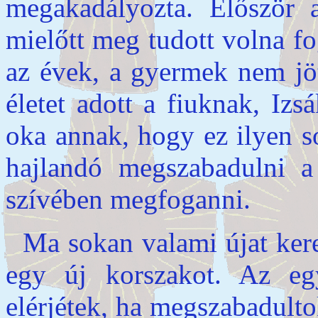
megakadályozta. Először a
mielőtt meg tudott volna fog
az évek, a gyermek nem jö
életet adott a fiuknak, Iz
oka annak, hogy ez ilyen s
hajlandó megszabadulni a
szívében megfoganni.
Ma sokan valami újat kere
egy új korszakot. Az eg
elérjétek, ha megszabadult