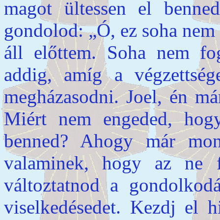
magot ültessen el benne
gondolod: „Ó, ez soha nem 
áll előttem. Soha nem fo
addig, amíg a végzettsé
megházasodni. Joel, én má
Miért nem engeded, hog
benned? Ahogy már mond
valaminek, hogy az ne 
változtatnod a gondolkodá
viselkedésedet. Kezdj el h