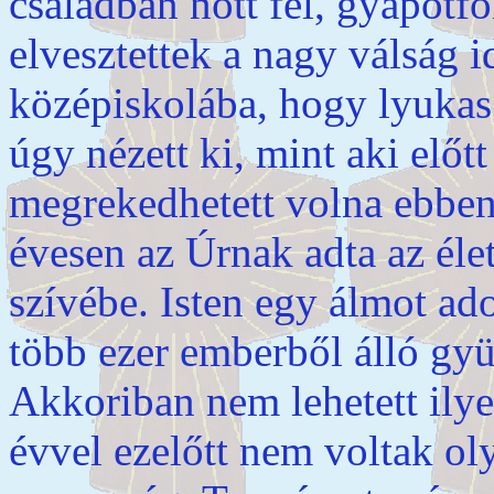
családban nőtt fel, gyapotf
elvesztettek a nagy válság i
középiskolába, hogy lyukas 
úgy nézett ki, mint aki előt
megrekedhetett volna ebben
évesen az Úrnak adta az életé
szívébe. Isten egy álmot ad
több ezer emberből álló gyü
Akkoriban nem lehetett ilye
évvel ezelőtt nem voltak ol