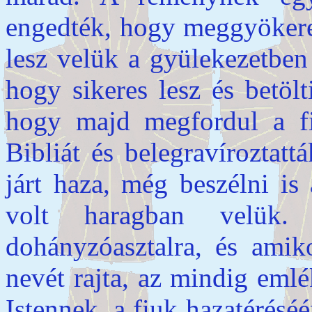
engedték, hogy meggyökerez
lesz velük a gyülekezetben 
hogy sikeres lesz és betölt
hogy majd megfordul a fi
Bibliát és belegravíroztat
járt haza, még beszélni is 
volt haragban velük.
dohányzóasztalra, és amiko
nevét rajta, az mindig emlé
Istennek, a fiuk hazatérés