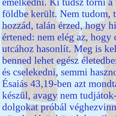
emelkedni. Ki tudsz törni a
földbe került. Nem tudom, t
hozzád, talán érzed, hogy h
értened: nem elég az, hogy 
utcához hasonlít. Meg is k
benned lehet egész életedb
és cselekedni, semmi haszno
Ésaiás 43,19-ben azt mondta
készül, avagy nem tudjátok-
dolgokat próbál véghezvinn