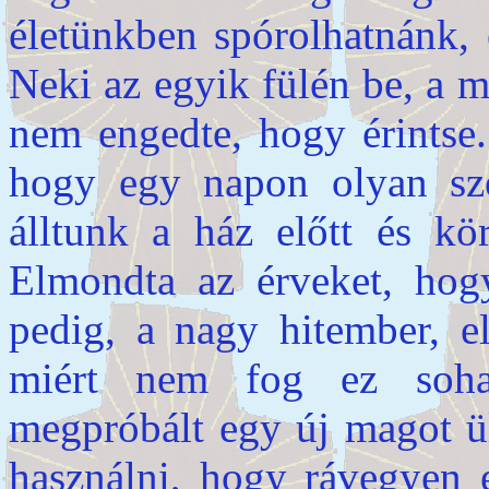
életünkben spórolhatnánk,
Neki az egyik fülén be, a 
nem engedte, hogy érintse.
hogy egy napon olyan sz
álltunk a ház előtt és kör
Elmondta az érveket, hog
pedig, a nagy hitember, 
miért nem fog ez soha 
megpróbált egy új magot ül
használni, hogy rávegyen 