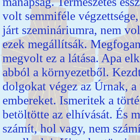
manapság. Természetes éssz
volt semmiféle végzettsége,
járt szemináriumra, nem vo
ezek megállítsák. Megfogan
megvolt ez a látása. Apa el
abból a környezetből. Kezdt
dolgokat végez az Úrnak, a
embereket. Ismeritek a törté
betöltötte az elhívását. És
számít, hol vagy, nem számí