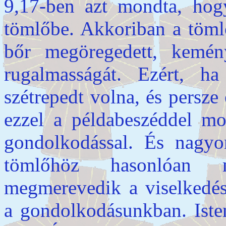
9,17-ben azt mondta, hog
tömlőbe. Akkoriban a tömlő
bőr megöregedett, kemény
rugalmasságát. Ezért, ha
szétrepedt volna, és persze
ezzel a példabeszéddel mo
gondolkodással. És nagyo
tömlőhöz hasonlóan m
megmerevedik a viselkedé
a gondolkodásunkban. Isten