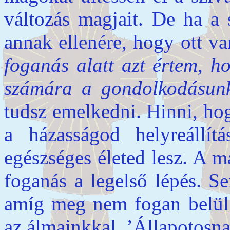
változás magjait. De ha a 
annak ellenére, hogy ott 
foganás alatt azt értem, ho
számára a gondolkodásun
tudsz emelkedni. Hinni, ho
a házasságod helyreállít
egészséges életed lesz. A m
foganás a legelső lépés. 
amíg meg nem fogan belül.
az álmainkkal. ’Állapotosna