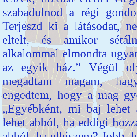
szabadulnod a régi gondo
Terjeszd ki a látásodat, n
eltelt, és amikor sétá
alkalommal elmondta ugyana
az egyik ház.” Végül ol
megadtam magam, hagy
engedtem, hogy a mag gyö
„Egyébként, mi baj lehet 
lehet abból, ha eddigi hoz
abból, ha elhiszem? Jobb, 