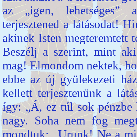
az „igen, lehetséges” 
terjesztened a látásodat! H
akinek Isten megteremtett t
Beszélj a szerint, mint ak
mag! Elmondom nektek, hog
ebbe az új gyülekezeti ház
kellett terjesztenünk a lá
így: „Á, ez túl sok pénzbe 
nagy. Soha nem fog megt
mondtuk: „Urunk! Ne a mi