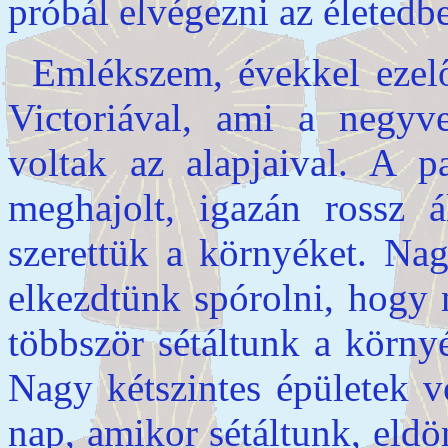
próbál elvégezni az életedb
Emlékszem, évekkel ezel
Victoriával, ami a negyv
voltak az alapjaival. A p
meghajolt, igazán rossz á
szerettük a környéket. Nag
elkezdtünk spórolni, hogy 
többször sétáltunk a környé
Nagy kétszintes épületek v
nap, amikor sétáltunk, eldö