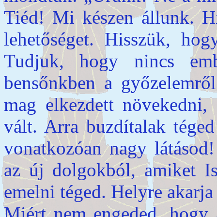
Tiéd! Mi készen állunk. H
lehetőséget. Hisszük, hog
Tudjuk, hogy nincs emb
bensőnkben a győzelemről
mag elkezdett növekedni, 
vált. Arra buzdítalak téged
vonatkozóan nagy látásod!
az új dolgokból, amiket Is
emelni téged. Helyre akarja á
Miért nem engeded, hogy 