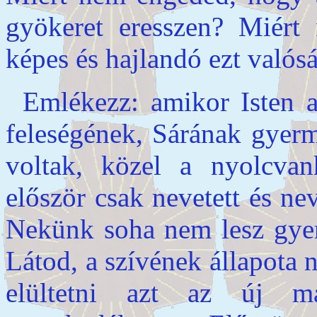
gyökeret eresszen? Miért
képes és hajlandó ezt valós
Emlékezz: amikor Isten 
feleségének, Sárának gyerm
voltak, közel a nyolcvan
először csak nevetett és ne
Nekünk soha nem lesz gye
Látod, a szívének állapota 
elültetni azt az új m