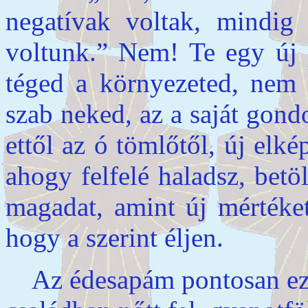
negatívak voltak, mindig 
voltunk.” Nem! Te egy új 
téged a környezeted, nem 
szab neked, az a saját gon
ettől az ó tömlőtől, új elk
ahogy felfelé haladsz, betö
magadat, amint új mértéket
hogy a szerint éljen.
Az édesapám pontosan ezt 