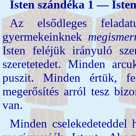
Isten szándéka 1 — Isten
Az elsődleges felad
gyermekeinknek
megismer
Isten feléjük irányuló sze
szeretetedet. Minden arcu
puszit. Minden értük, f
megerősítés arról tesz biz
van.
Minden cselekedeteddel 