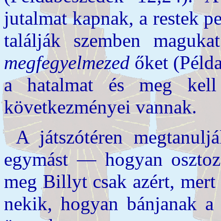
jutalmat kapnak, a restek p
találják szemben magukat
megfegyelmezed
őket (Példa
a hatalmat és meg kell 
következményei vannak.
A játszótéren megtanulj
egymást — hogyan osztozz
meg Billyt csak azért, mert
nekik, hogyan bánjanak a 