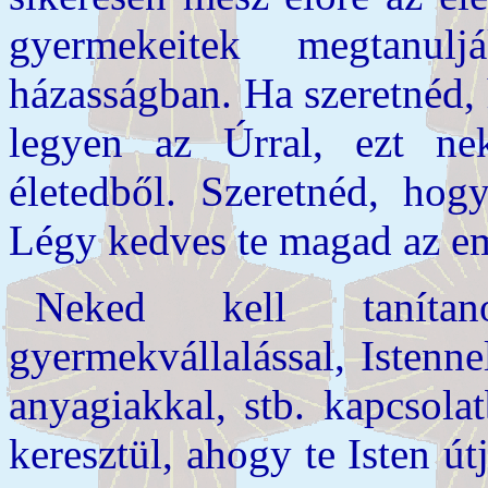
gyermekeitek megtanul
házasságban. Ha szeretnéd,
legyen az Úrral, ezt ne
életedből. Szeretnéd, ho
Légy kedves te magad az e
Neked kell taníta
gyermekvállalással, Istenne
anyagiakkal, stb. kapcsola
keresztül, ahogy te Isten út