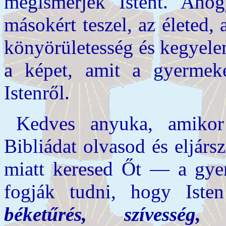
megismerjék Istent. Ahog
másokért teszel, az életed
könyörületesség és kegyele
a képet, amit a gyermek
Istenről.
Kedves anyuka, amikor 
Bibliádat olvasod és eljár
miatt keresed Őt — a gye
fogják tudni, hogy Ist
béketűrés, szívesség