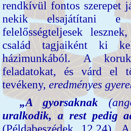
rendkívül fontos szerepet j
nekik elsajátítani e
felelősségteljesek leszne
család tagjaiként ki 
házimunkából. A koru
feladatokat, és várd el 
tevékeny,
eredményes gyer
„A gyorsaknak
(ang
uralkodik, a rest pedig a
(Példabeszédek 12,24). A