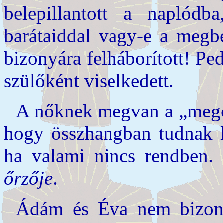
belepillantott a naplódb
barátaiddal vagy-e a megbe
bizonyára felháborított! Pe
szülőként viselkedett.
A nőknek megvan a „megé
hogy összhangban tudnak l
ha valami nincs rendben. 
őrzője
.
Ádám és Éva nem bizony