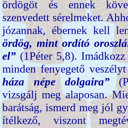
ördögöt és ennek köve
szenvedett sérelmeket. Ahho
józannak, ébernek kell l
ördög, mint ordító oroszlán
el”
(1Péter 5,8). Imádkozz 
minden fenyegető veszélyt
háza népe dolgaira”
(
vizsgálj meg alaposan. Mie
barátság, ismerd meg jól g
ítélkező, viszont megt