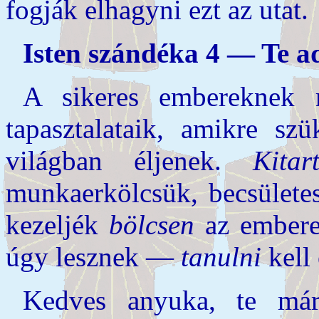
fogják elhagyni ezt az utat.
Isten szándéka 4 — Te ad
A sikeres embereknek
tapasztalataik, amikre s
világban éljenek.
Kitar
munkaerkölcsük, becsülete
kezeljék
bölcsen
az embere
úgy lesznek —
tanulni
kell 
Kedves anyuka, te már