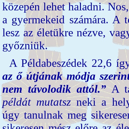
közepén lehet haladni. Nos,
a gyermekeid számára. A t
lesz az életükre nézve, vag
győzniük.
A Példabeszédek 22,6 íg
az ő útjának módja szerin
nem távolodik attól.”
A ta
példát mutatsz
neki a hely
úgy tanulnak meg sikeresen
sikeresen mész előre az él