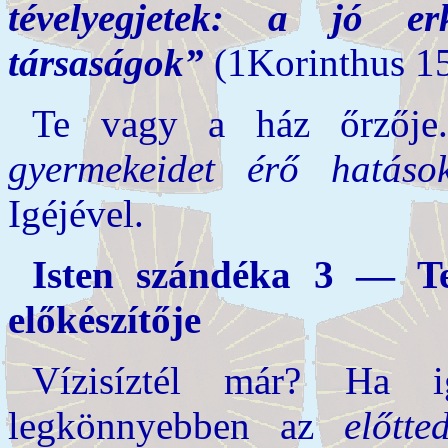
tévelyegjetek: a jó e
társaságok”
(1Korinthus 15
Te vagy a ház őrzője
gyermekeidet érő hatáso
Igéjével.
Isten szándéka 3 — T
előkészítője
Vízisíztél már? Ha 
legkönnyebben az
előtt