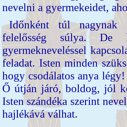
nevelni a gyermekeidet, ah
Időnként túl nagynak 
felelősség súlya. De
gyermekneveléssel kapcsol
feladat. Isten minden szüks
hogy csodálatos anya légy!
Ő útján járó, boldog, jól 
Isten szándéka szerint neve
hajlékává válhat.