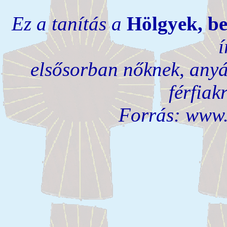
Ez a tanítás a
Hölgyek, be
í
elsősorban nőknek, anyá
férfiak
Forrás: www.