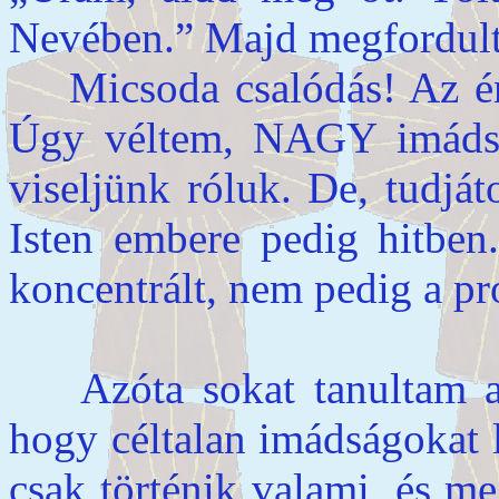
Nevében.” Majd megfordult é
Micsoda csalódás! Az é
Úgy véltem, NAGY imádsá
viseljünk róluk. De, tudjá
Isten embere pedig hitbe
koncentrált, nem pedig a p
Azóta sokat tanultam az 
hogy céltalan imádságokat 
csak történik valami, és m