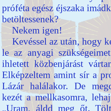
próféta egész éjszaka imád
betöltessenek?
Nekem igen!
Kevéssel az után, hogy ker
le az anyagi szükségeimet 
ihletett közbenjárást várt
Elképzeltem amint sír a pr
Lázár halálakor. De megd
kezét a mellkasomra, lehaj
„Uram, áldd meg őt. Tölt