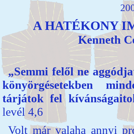
200
A HATÉKONY I
Kenneth Co
„Semmi felől ne aggódj
könyörgésetekben mind
tárjátok fel kívánságaito
levél 4,6
Volt már valaha annyi pr