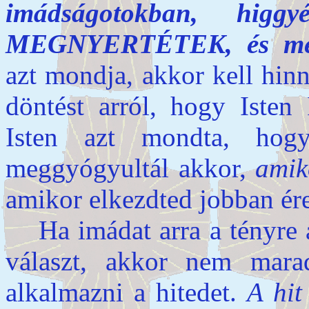
imádságotokban, hig
MEGNYERTÉTEK, és megl
azt mondja, akkor kell hin
döntést arról, hogy Isten 
Isten azt mondta, hog
meggyógyultál akkor,
amik
amikor elkezdted jobban ér
Ha imádat arra a tényre 
választ, akkor nem mara
alkalmazni a hitedet.
A hit