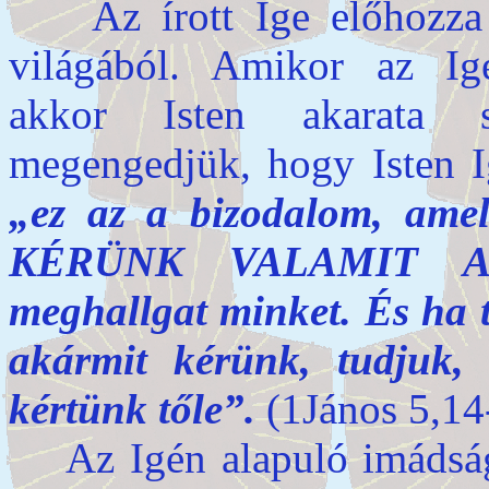
Az írott Ige előhozza Is
világából. Amikor az Ig
akkor Isten akarata 
megengedjük, hogy Isten Ig
„ez az a bizodalom, ame
KÉRÜNK VALAMIT A
meghallgat minket. És ha 
akármit kérünk, tudju
kértünk tőle”.
(1János 5,14
Az Igén alapuló imádság 