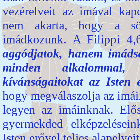
vezérelveit az imával kapc
nem akarta, hogy a söt
imádkozunk. A Filippi 4
aggódjatok, hanem imáds
minden alkalommal, 
kívánságaitokat az Isten e
hogy megválaszolja az imái
legyen az imáinknak. Elős
gyermekded elképzelésein
Isten erővel teljes alapelvei