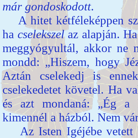
már gondoskodott
.
A hitet kétféleképpen sza
ha
cselekszel
az alapján. Ha
meggyógyultál, akkor ne 
mondd: „Hiszem, hogy Jéz
Aztán cselekedj is ennek
cselekedetet követel. Ha va
és azt mondaná: „Ég a h
kimennél a házból. Nem vár
Az Isten Igéjébe vetett 