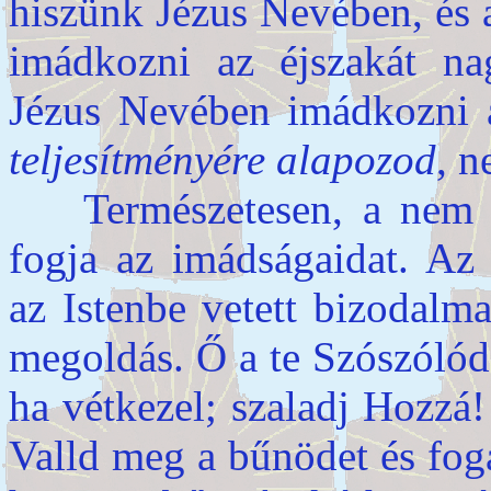
hiszünk Jézus Nevében, és
imádkozni az éjszakát nag
Jézus Nevében imádkozni a
teljesítményére alapozod
, n
Természetesen, a nem Is
fogja az imádságaidat. A
az Istenbe vetett bizodalm
megoldás. Ő a te Szószólód 
ha vétkezel; szaladj Hozzá!
Valld meg a bűnödet és fog