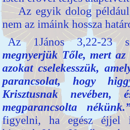
Az egyik dolog például, 
nem az imáink hossza hatá
Az 1János 3,22-23 s
megnyerjük Tőle, mert az 
azokat cselekesszük, amel
parancsolat, hogy hi
Krisztusnak nevében, 
megparancsolta nékünk.
figyelni, ha egész éjje