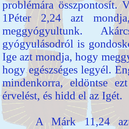
problémára összpontosít. 
1Péter 2,24 azt mondja
meggyógyultunk. Akár
gyógyulásodról is gondosko
Ige azt mondja, hogy megg
hogy egészséges legyél. En
mindenkorra, eldöntse ez
érvelést, és hidd el az Igét.
A Márk 11,24 azt