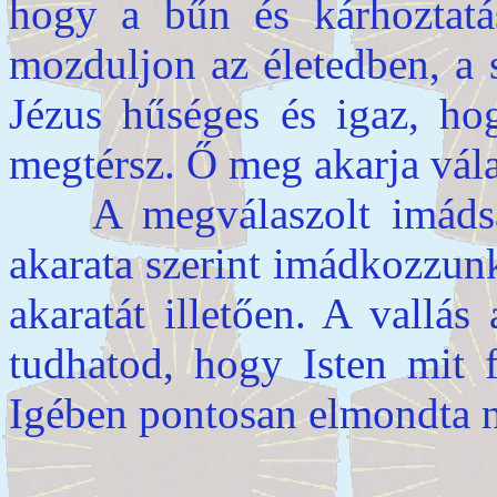
hogy a bűn és kárhoztatás 
mozduljon az életedben, a 
Jézus hűséges és igaz, h
megtérsz. Ő meg akarja vála
A megválaszolt imádság
akarata szerint imádkozzun
akaratát illetően. A vallá
tudhatod, hogy Isten mit 
Igében pontosan elmondta n