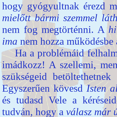
hogy gyógyultnak érezd m
mielőtt bármi szemmel lát
nem fog megtörténni. A
hi
ima
nem hozza működésbe a 
Ha a problémáid felhalmo
imádkozz! A szellemi, mentá
szükségeid betöltethetnek 
Egyszerűen kövesd
Isten a
és tudasd Vele a kéréseid
tudván, hogy a
válasz már 