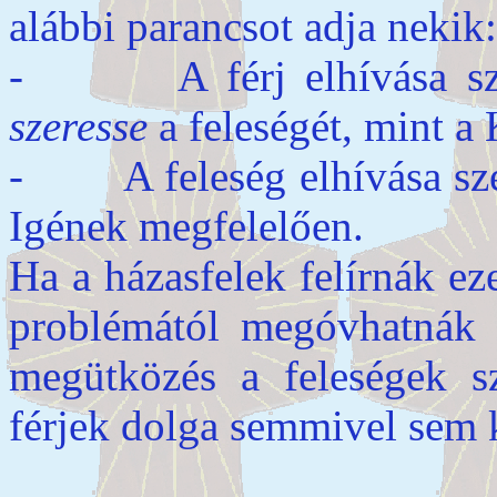
alábbi parancsot adja nekik:
- A férj elhívása sz
szeresse
a feleségét, mint a 
- A feleség elhívása sz
Igének megfelelően.
Ha a házasfelek felírnák ez
problémától megóvhatnák m
megütközés a feleségek s
férjek dolga semmivel sem