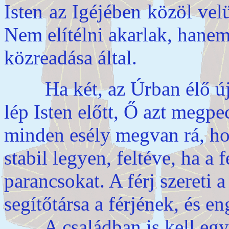
Isten az Igéjében közöl ve
Nem elítélni akarlak, hanem
közreadása által.
Ha két, az Úrban élő újjá
lép Isten előtt, Ő azt megpe
minden esély megvan rá, ho
stabil legyen, feltéve, ha a f
parancsokat. A férj szereti a
segítőtársa a férjének, és e
A családban is kell egy 