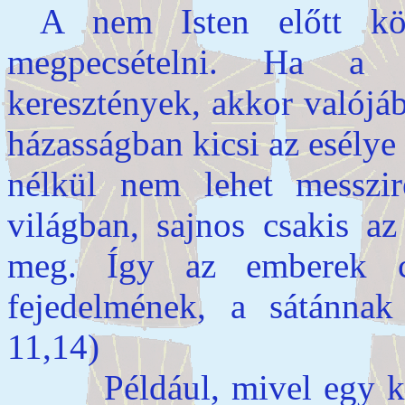
A nem Isten előtt kö
megpecsételni. Ha a h
keresztények, akkor valójá
házasságban kicsi az esélye 
nélkül nem lehet messzir
világban, sajnos csakis az
meg. Így az emberek c
fejedelmének, a sátánnak 
11,14)
Például, mivel egy keres