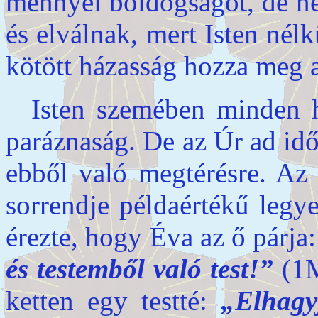
mennyei boldogságot, de ne
és elválnak, mert Isten nél
kötött házasság hozza meg 
Isten szemében minden h
paráznaság. De az Úr ad idő
ebből való megtérésre. Az 
sorrendje példaértékű legy
érezte, hogy Éva az ő párja
és testemből való test!”
(1M
ketten egy testté:
„Elhagy