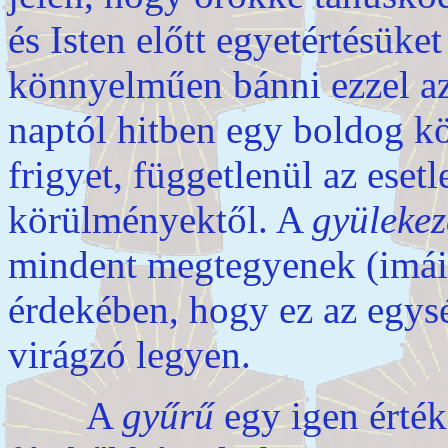
és Isten előtt egyetértésük
könnyelműen bánni ezzel az 
naptól hitben egy boldog kö
frigyet, függetlenül az eset
körülményektől. A
gyülekez
mindent megtegyenek (imái
érdekében, hogy ez az egysé
virágzó legyen.
A
gyűrű
egy igen érték