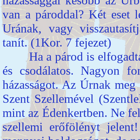
házassággal később az Úrba
van a pároddal? Két eset l
Urának, vagy visszautasítj
tanít. (1Kor. 7 fejezet)
Ha a párod is elfogadta a
és csodálatos. Nagyon fo
házasságot. Az Úrnak meg k
Szent Szellemével (Szentle
mint az Édenkertben. Ne fel
szellemi erőfölényt jelent