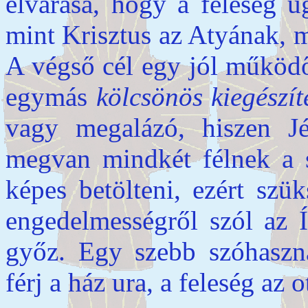
elvárása, hogy a feleség ú
mint Krisztus az Atyának, 
A végső cél egy jól műkö
egymás
kölcsönös kiegészít
vagy megalázó, hiszen Jé
megvan mindkét félnek a s
képes betölteni, ezért sz
engedelmességről szól az Í
győz. Egy szebb szóhaszná
férj a ház ura, a feleség az 