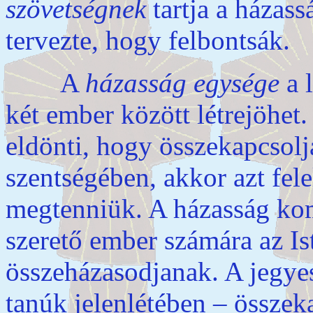
szövetségnek
tartja a házas
tervezte, hogy felbontsák.
A
házasság egysége
a 
két ember között létrejöhet
eldönti, hogy összekapcsolj
szentségében, akkor azt fele
megtenniük. A házasság kom
szerető ember számára az Is
összeházasodjanak. A jegyese
tanúk jelenlétében – összek