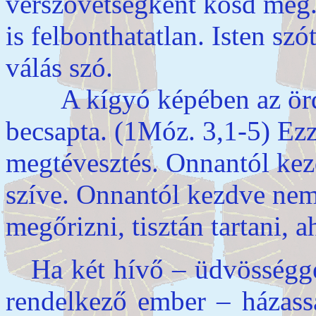
vérszövetségként kösd meg.
is felbonthatatlan. Isten sz
válás szó.
A kígyó képében az ördö
becsapta. (1Móz. 3,1-5) Ezz
megtévesztés. Onnantól kez
szíve. Onnantól kezdve nem
megőrizni, tisztán tartani, a
Ha két hívő – üdvösségge
rendelkező ember – házassá