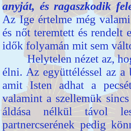
anyját, és ragaszkodik fel
Az Ige értelme még valami 
és nőt teremtett és rendel
idők folyamán mit sem válto
Helytelen nézet az, hogy 
élni. Az együttéléssel az a 
amit Isten adhat a pecsét
valamint a szellemük sincs
áldása nélkül távol l
partnercserének pedig kön