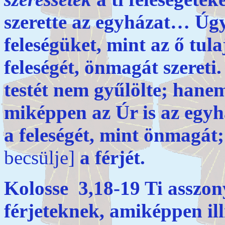
szerette az egyházat… Úgy
feleségüket, mint az ő tula
feleségét, önmagát szereti
testét nem gyűlölte; hanem
miképpen az Úr is az egy
a feleségét, mint önmagát
becsülje]
a férjét.
Kolosse 3,18-19 Ti asszo
férjeteknek, amiképpen ill