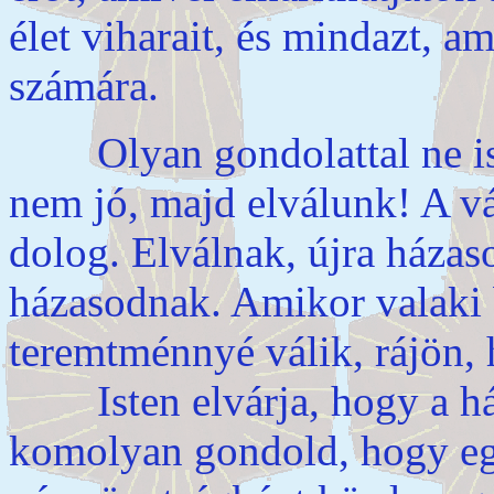
élet viharait, és mindazt, a
számára.
Olyan gondolattal ne is v
nem jó, majd elválunk! A vá
dolog. Elválnak, újra házas
házasodnak. Amikor valaki b
teremtménnyé válik, rájön, 
Isten elvárja, hogy a ház
komolyan gondold, hogy eg