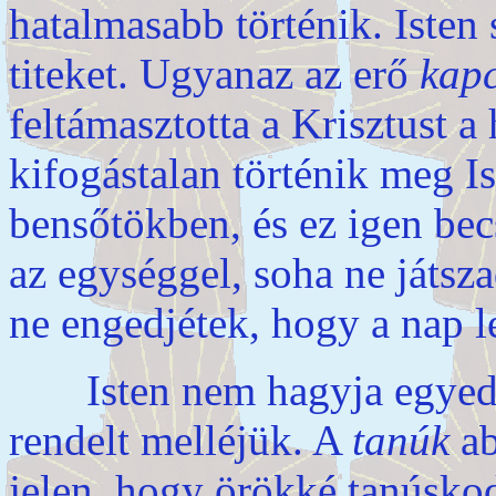
hatalmasabb történik. Isten 
titeket. Ugyanaz az erő
kapc
feltámasztotta a Krisztust a
kifogástalan történik meg Is
bensőtökben, és ez igen becs
az egységgel, soha ne játsz
ne engedjétek, hogy a nap l
Isten nem hagyja egyedül 
rendelt melléjük. A
tanúk
ab
jelen, hogy örökké tanúskod