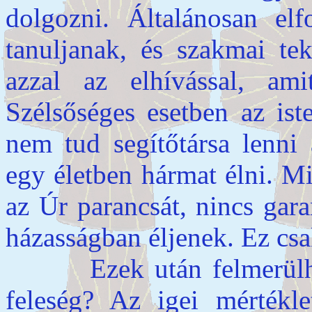
dolgozni. Általánosan el
tanuljanak, és szakmai tek
azzal az elhívással, am
Szélsőséges esetben az ist
nem tud segítőtársa lenni 
egy életben hármat élni. Mi
az Úr parancsát, nincs gara
házasságban éljenek. Ez csa
Ezek után felmerülhet 
feleség? Az igei mértéklet