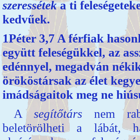
szeressétek
a ti feleségetek
kedvűek.
1Péter 3,7 A férfiak haso
együtt feleségükkel, az a
edénnyel, megadván néki
örököstársak az élet kegy
imádságaitok meg ne hiús
A
segítőtárs
nem rabsz
beletörölheti a lábát, 