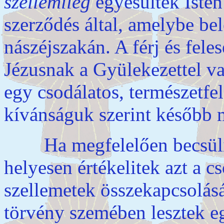
szellemileg
egyesültek Isten 
szerződés által, amelybe be
nászéjszakán. A férj és fele
Jézusnak a Gyülekezettel v
egy csodálatos, természetfel
kívánságuk szerint később 
Ha megfelelően becsülitek
helyesen értékelitek azt a c
szellemetek összekapcsolásá
törvény szemében lesztek e