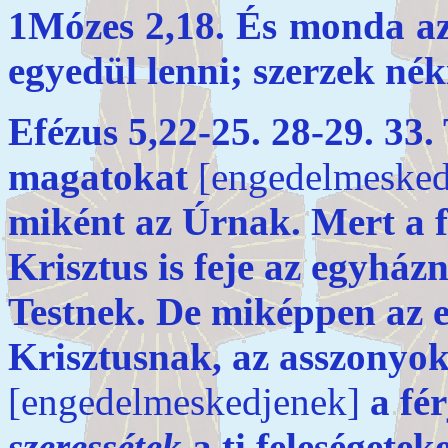
1Mózes 2,18. És monda az
egyedül lenni; szerzek né
Efézus 5,22-25. 28-29. 33.
magatokat
[engedelmesked
miként az Úrnak. Mert a 
Krisztus is feje az egyház
Testnek. De miképpen az e
Krisztusnak, az asszonyo
[engedelmeskedjenek]
a fé
szeressétek
a ti feleségetek