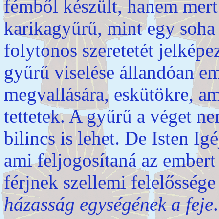
fémből készült, hanem mert a
karikagyűrű, mint egy soha 
folytonos szeretetét jelképe
gyűrű viselése állandóan em
megvallására, eskütökre, a
tettetek. A gyűrű a véget ne
bilincs is lehet. De Isten I
ami feljogosítaná az embert
férjnek szellemi felelőssége 
házasság egységének a
feje
.