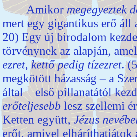
Amikor
megegyeztek do
mert egy gigantikus erő áll 
20) Egy új birodalom kezdet
törvénynek az alapján, ame
ezret, kettő pedig tízezret
. (
megkötött házasság – a Sze
által – első pillanatától kez
erőteljesebb
lesz szellemi ér
Ketten együtt,
Jézus nevébe
erőt, amivel elháríthatjátok