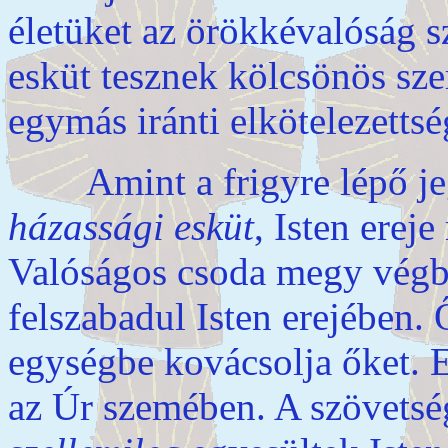
életüket az örökkévalóság 
esküt tesznek kölcsönös sze
egymás iránti elkötelezettsé
Amint a frigyre lépő jegy
házassági esküt
, Isten erej
Valóságos csoda megy végbe
felszabadul Isten erejében. 
egységbe kovácsolja őket. 
az Úr szemében. A szövetsé