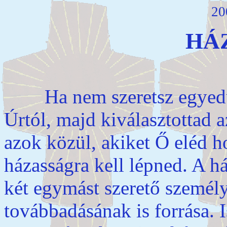
20
HÁ
Ha nem szeretsz egyedül él
Úrtól, majd kiválasztottad az
azok közül, akiket Ő eléd ho
házasságra kell lépned. A h
két egymást szerető személy
továbbadásának is forrása.