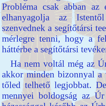
Probléma csak abban az e
elhanyagolja az Istentő
szenvednek a segítőtársi t
mérlegre tenni, hogy a fel
háttérbe a segítőtársi tevék
Ha nem voltál még az Úr
akkor minden bizonnyal a v
tőled telhető legjobbat. D
mennyei boldogság az Úr 