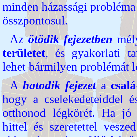
minden házassági probléma
összpontosul.
Az
ötödik fejezetben
mély
területet
, és gyakorlati t
lehet bármilyen problémát l
A
hatodik fejezet
a
csal
hogy a cselekedeteiddel é
otthonod légkörét. Ha jó 
hittel és szeretettel vesze