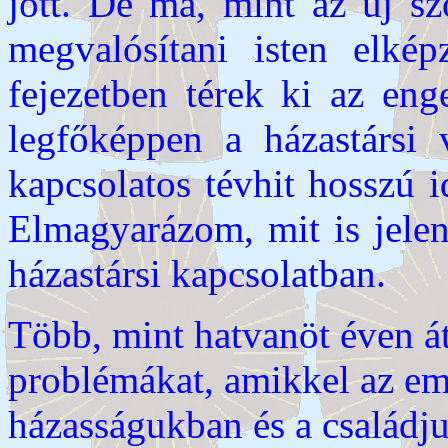
jött. De ma, mint az új sz
megvalósítani isten elkép
fejezetben térek ki az eng
legfőképpen a házastársi v
kapcsolatos tévhit hosszú 
Elmagyarázom, mit is jele
házastársi kapcsolatban.
Több, mint hatvanöt éven át
problémákat, amikkel az e
házasságukban és a családju