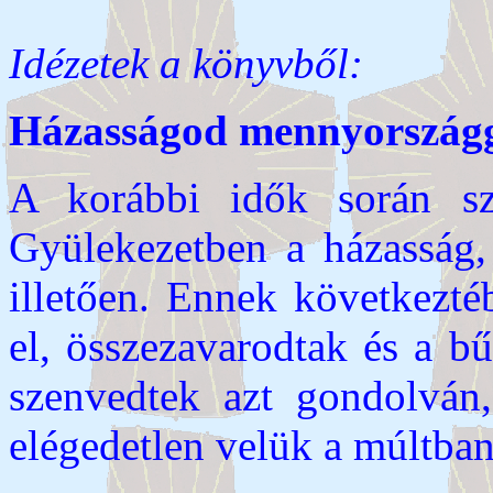
Idézetek a könyvből:
Házasságod mennyországgá
A korábbi idők során szá
Gyülekezetben a házasság, 
illetően. Ennek következté
el, összezavarodtak és a b
szenvedtek azt gondolván,
elégedetlen velük a múltban