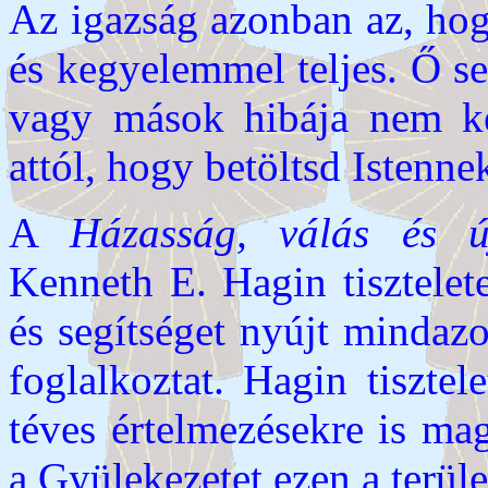
Az igazság azonban az, ho
és kegyelemmel teljes. Ő s
vagy mások hibája nem kel
attól, hogy betöltsd Istenne
A
Házasság, válás és ú
Kenneth E. Hagin tisztelete
és segítséget nyújt mindaz
foglalkoztat. Hagin tiszte
téves értelmezésekre is ma
a Gyülekezetet ezen a terüle