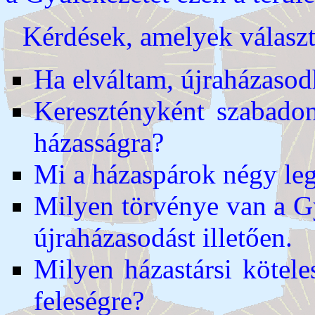
Kérdések, amelyek válasz
Ha elváltam, újraházasod
Keresztényként szabado
házasságra?
Mi a házaspárok négy le
Milyen törvénye van a Gy
újraházasodást illetően.
Milyen házastársi kötele
feleségre?