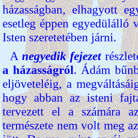
házasságban, elhagyott eg
esetleg éppen egyedülálló v
Isten szeretetében járni.
A
negyedik fejezet
részle
a házasságról
. Ádám bűnbe
eljöveteléig, a megváltásá
hogy abban az isteni fajt
tervezett el a számára a
természete nem volt meg a