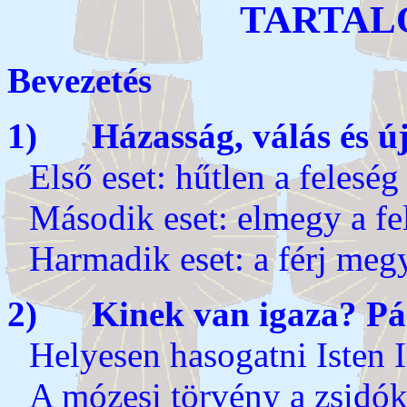
TARTAL
Bevezetés
1) Házasság, válás és ú
Első eset: hűtlen a feleség
Második eset: elmegy a fe
Harmadik eset: a férj megy
2) Kinek van igaza? Pá
Helyesen hasogatni Isten I
A mózesi törvény a zsidók