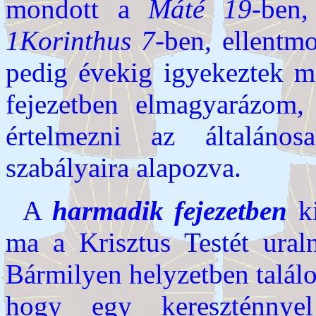
mondott a
Máté 19
-ben,
1Korinthus 7
-ben, ellent
pedig évekig igyekeztek m
fejezetben elmagyarázom,
értelmezni az általánosa
szabályaira alapozva.
A
harmadik fejezetben
ki
ma a Krisztus Testét ural
Bármilyen helyzetben találo
hogy egy kereszténnye