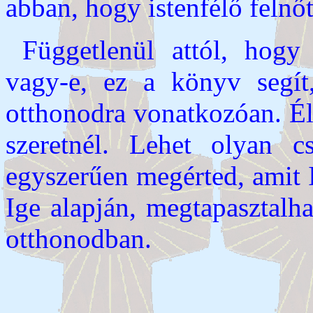
abban, hogy istenfélő felnő
Függetlenül attól, hogy
vagy-e, ez a könyv segít,
otthonodra vonatkozóan. Él
szeretnél. Lehet olyan c
egyszerűen megérted, amit I
Ige alapján, megtapasztalha
otthonodban.