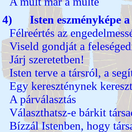
A múlt már a múlté
4) Isten eszményképe a 
Félreértés az engedelmess
Viseld gondját a felesége
Járj szeretetben!
Isten terve a társról, a segí
Egy kereszténynek kereszt
A párválasztás
Választhatsz-e bárkit társ
Bízzál Istenben, hogy társ