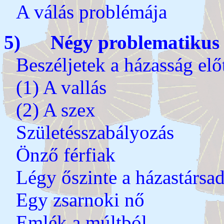
A válás problémája
5) Négy problematikus t
Beszéljetek a házasság elő
(1) A vallás
(2) A szex
Születésszabályozás
Önző férfiak
Légy őszinte a házastársad
Egy zsarnoki nő
Emlék a múltból