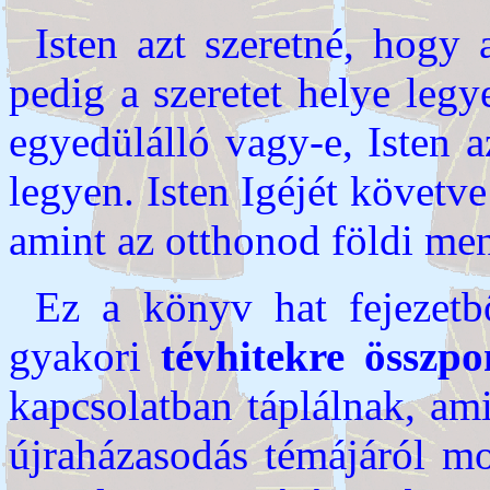
Isten azt szeretné, hogy 
pedig a szeretet helye legy
egyedülálló vagy-e, Isten a
legyen. Isten Igéjét követv
amint az otthonod földi me
Ez a könyv hat fejezetb
gyakori
tévhitekre összpo
kapcsolatban táplálnak, ami
újraházasodás témájáról m