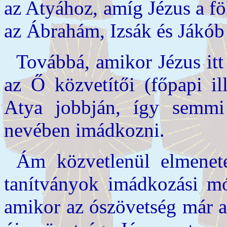
az Atyához, amíg Jézus a föl
az Ábrahám, Izsák és Jákób
Továbbá, amikor Jézus itt
az Ő közvetítői (főpapi il
Atya jobbján, így semmi
nevében imádkozni.
Ám közvetlenül elmenete
tanítványok imádkozási mód
amikor az ószövetség már a 