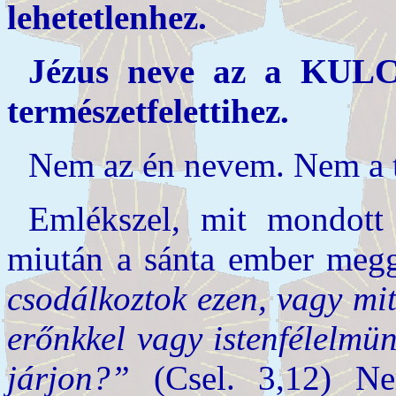
lehetetlenhez.
Jézus neve az a KULCS
természetfelettihez.
Nem az én nevem. Nem a t
Emlékszel, mit mondott 
miután a sánta ember meg
csodálkoztok ezen, vagy mi
erőnkkel vagy istenfélelmü
járjon?”
(Csel. 3,12) Ne