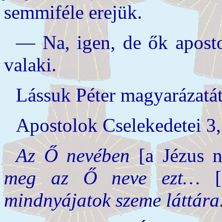
semmiféle erejük.
— Na, igen, de ők apost
valaki.
Lássuk Péter magyarázatát
Apostolok Cselekedetei 3,
Az Ő nevében
[a Jézus 
meg az Ő neve ezt…
[
mindnyájatok szeme láttára