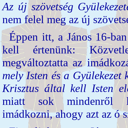
Az új szövetség Gyülekeze
nem felel meg az új szövet
Éppen itt, a János 16-ba
kell értenünk: Közvetl
megváltoztatta az imádkoz
mely Isten és a Gyülekezet 
Krisztus által kell Isten e
miatt sok mindenről l
imádkozni, ahogy azt az ó sz