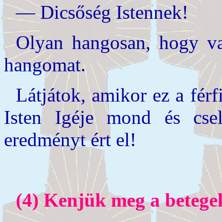
— Dicsőség Istennek!
Olyan hangosan, hogy va
hangomat.
Látjátok, amikor ez a férf
Isten Igéje mond és csele
eredményt ért el!
(4) Kenjük meg a betegek