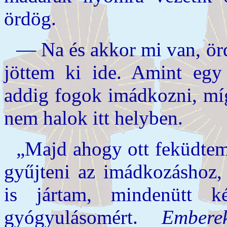
ördög.
— Na és akkor mi van, ör
jöttem ki ide. Amint egy 
addig fogok imádkozni, m
nem halok itt helyben.
„Majd ahogy ott feküdte
gyűjteni az imádkozáshoz,
is jártam, mindenütt 
gyógyulásomért.
Embere