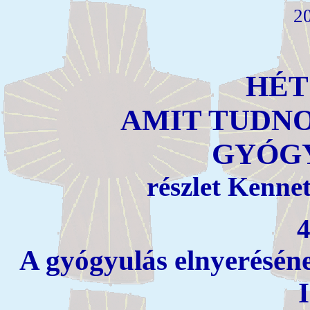
20
HÉT
AMIT TUDNO
GYÓG
részlet Kenne
4
A gyógyulás elnyerésén