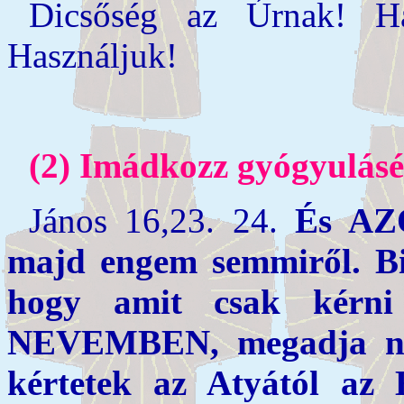
Dicsőség az Úrnak! H
Használjuk!
(2) Imádkozz gyógyulásé
János 16,23. 24.
És AZ
majd engem semmiről. B
hogy amit csak kérni
NEVEMBEN, megadja né
kértetek az Atyától a