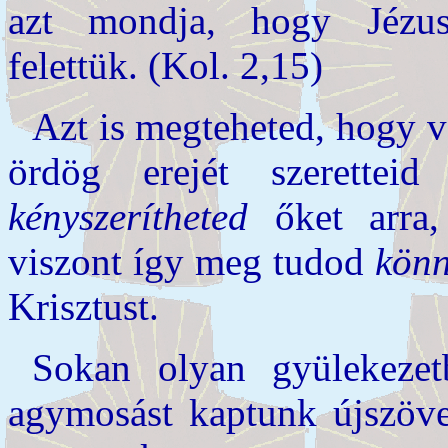
azt mondja, hogy Jézus
felettük. (Kol. 2,15)
Azt is megteheted, hogy v
ördög erejét szerettei
kényszerítheted
őket arra,
viszont így meg tudod
könn
Krisztust.
Sokan olyan gyülekezetb
agymosást kaptunk újszövet