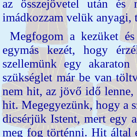
az összejövetel után és
imádkozzam velük anyagi, te
Megfogom a kezüket és
egymás kezét, hogy érzé
szellemünk egy akaraton
szükséglet már be van tölt
nem hit, az jövő idő lenne
hit. Megegyezünk, hogy a sz
dicsérjük Istent, mert egy
meg fog történni. Hit álta