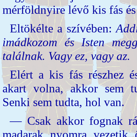
mérföldnyire lévő kis fás és
Eltökélte a szívében:
Add
imádkozom és Isten megg
találnak. Vagy ez, vagy az.
Elért a kis fás részhez 
akart volna, akkor sem tud
Senki sem tudta, hol van.
— Csak akkor fognak rád
madarak nyomra vezetik ő