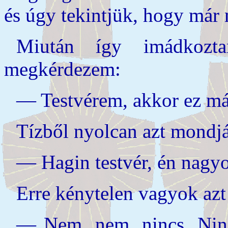
és úgy tekintjük, hogy már m
Miután így imádkozt
megkérdezem:
— Testvérem, akkor ez már
Tízből nyolcan azt mondjá
— Hagin testvér, én nag
Erre kénytelen vagyok az
— Nem, nem, nincs. Nin