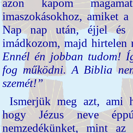
azon kapom magamat,
imaszokásokhoz, amiket a 
Nap nap után, éjjel és 
imádkozom, majd hirtelen
Ennél én jobban tudom! Í
fog működni. A Biblia nem
szemét!”
Ismerjük meg azt, ami h
hogy Jézus neve éppú
nemzedékünket, mint az e