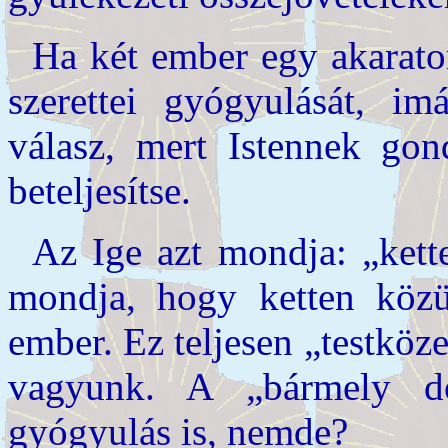
Ha két ember egy akarato
szerettei gyógyulását, i
válasz, mert Istennek gon
beteljesítse.
Az Ige azt mondja: „kett
mondja, hogy ketten köz
ember. Ez teljesen „testköz
vagyunk. A „bármely do
gyógyulás is, nemde?