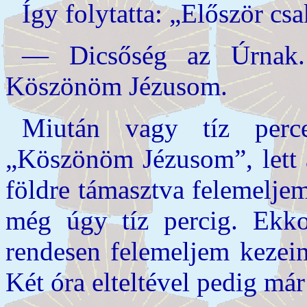
Így folytatta: „Először cs
— Dicsőség az Úrnak. D
Köszönöm Jézusom.
Miután vagy tíz perce
„Köszönöm Jézusom”, lett
földre támasztva felemeljem
még úgy tíz percig. Ekko
rendesen felemeljem kezeim
Két óra elteltével pedig már