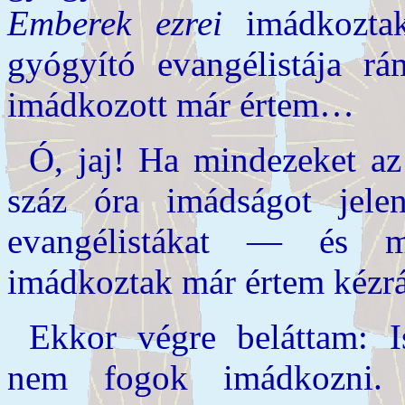
Emberek ezrei
imádkoztak
gyógyító evangélistája r
imádkozott már értem…
Ó, jaj! Ha mindezeket az
száz óra imádságot jelen
evangélistákat — és 
imádkoztak már értem kézrát
Ekkor végre beláttam: I
nem fogok imádkozni.