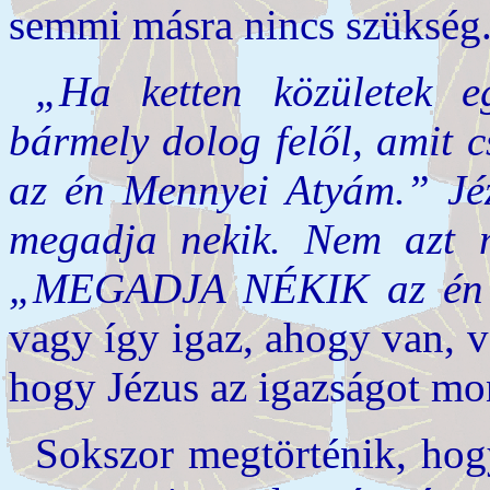
semmi másra nincs szükség
„Ha ketten közületek e
bármely dolog felől, ami
az én Mennyei Atyám.” Jé
megadja nekik. Nem azt m
„MEGADJA NÉKIK az én 
vagy így igaz, ahogy van, 
hogy Jézus az igazságot mo
Sokszor megtörténik, ho