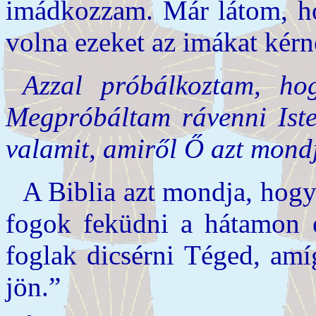
imádkozzam. Már látom, ho
volna ezeket az imákat kér
Azzal próbálkoztam, ho
Megpróbáltam rávenni Ist
valamit, amiről Ő azt mond
A Biblia azt mondja, hog
fogok feküdni a hátamon é
foglak dicsérni Téged, am
jön.”