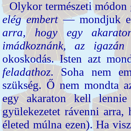
Olykor természeti módon 
elég embert
— mondjuk e
arra, hogy egy akaraton
imádkoznánk, az igazán 
okoskodás. Isten azt mon
feladathoz
. Soha nem eml
szükség. Ő nem mondta az
egy akaraton kell lenni
gyülekezetet rávenni arra,
életed múlna ezen). Ha vis