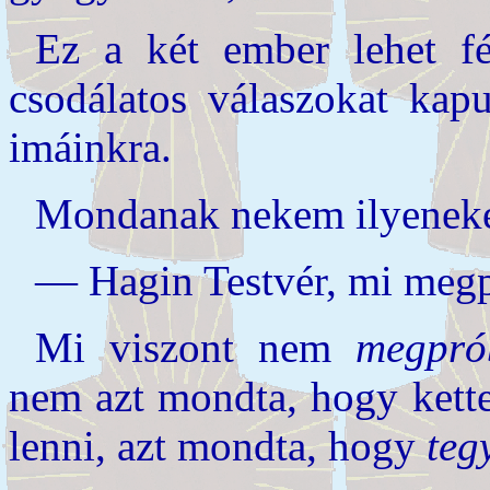
Ez a két ember lehet fé
csodálatos válaszokat kap
imáinkra.
Mondanak nekem ilyeneke
— Hagin Testvér, mi megp
Mi viszont nem
megpró
nem azt mondta, hogy ket
lenni, azt mondta, hogy
teg