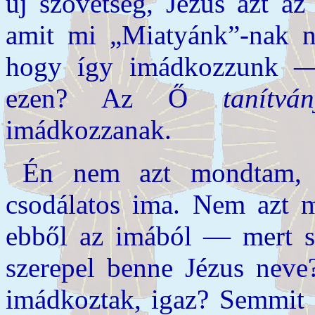
új szövetség, Jézus azt az
amit mi „Miatyánk”-nak
hogy így imádkozzunk — 
ezen? Az Ő
tanítvá
imádkozzanak.
Én nem azt mondtam,
csodálatos ima. Nem azt 
ebből az imából — mert so
szerepel benne Jézus neve
imádkoztak, igaz? Semmit 