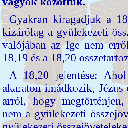
vagyok közöttük.
Gyakran kiragadjuk a 18
kizárólag a gyülekezeti ös
valójában az Ige nem erről
18,19 és a 18,20 összetartoz
A 18,20 jelentése: Ahol
akaraton imádkozik, Jézus 
arról, hogy megtörténjen,
nem a gyülekezeti összejöv
gyülekezeti összejöveteleke