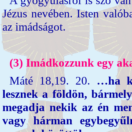
A gyógyulásról is szó van
Jézus nevében. Isten valób
az imádságot.
(3) Imádkozzunk egy aka
Máté 18,19. 20.
…ha ke
lesznek a földön, bármely
megadja nekik az én men
vagy hárman egybegyű