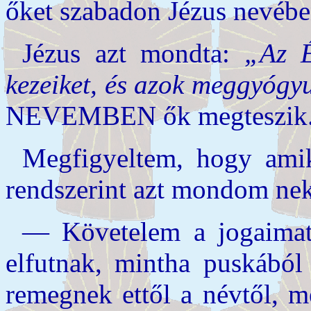
őket szabadon Jézus nevébe
Jézus azt mondta:
„Az 
kezeiket, és azok meggyógy
NEVEMBEN ők megteszik.” H
Megfigyeltem, hogy ami
rendszerint azt mondom nek
— Követelem a jogaimat
elfutnak, mintha puskából 
remegnek ettől a névtől, m