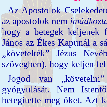
Az Apostolok Cselekedete
az apostolok nem
imádkozt
hogy a betegek keljenek f
János az Ékes Kapunál a sán
„követelték” Jézus Nevé
szövegben), hogy keljen fel 
Jogod van „követelni
gyógyulását. Nem Istent
betegítette meg őket. Azt 