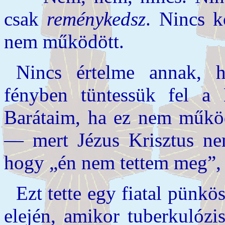
csak
reménykedsz
. Nincs k
nem működött.
Nincs értelme annak, h
fényben tüntessük fel a
Barátaim, ha ez nem műkö
— mert Jézus Krisztus ne
hogy „én nem tettem meg”, 
Ezt tette egy fiatal pünkö
elején, amikor tuberkulózi