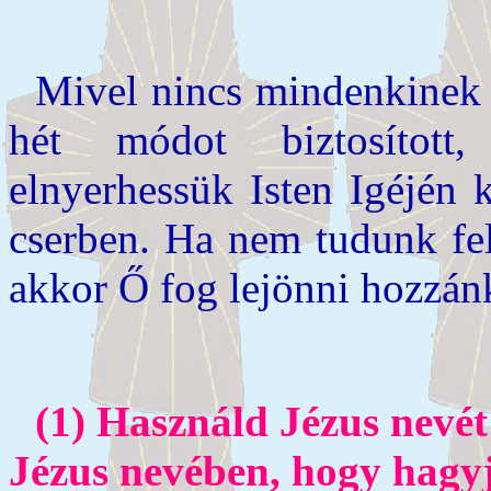
Mivel nincs mindenkinek u
hét módot biztosított
elnyerhessük Isten Igéjén 
cserben. Ha nem tudunk fel
akkor Ő fog lejönni hozzánk
(1) Használd Jézus nevé
Jézus nevében, hogy hagyj