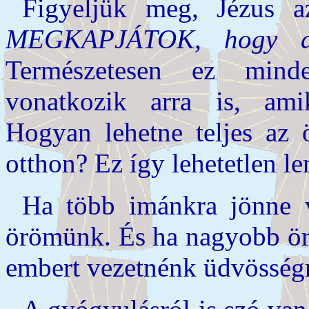
Figyeljük meg, Jézus 
MEGKAPJÁTOK, hogy a t
Természetesen ez mind
vonatkozik arra is, ami
Hogyan lehetne teljes az 
otthon? Ez így lehetetlen le
Ha több imánkra jönne v
örömünk. És ha nagyobb ör
embert vezetnénk üdvösség