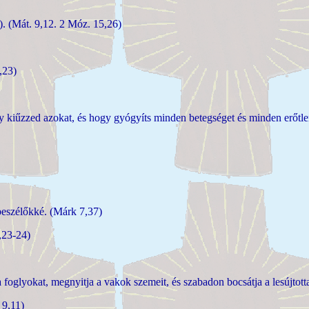
). (Mát. 9,12. 2 Móz. 15,26)
,23)
gy kiűzzed azokat, és hogy gyógyíts minden betegséget és minden erőtle
beszélőkké. (Márk 7,37)
,23-24)
oglyokat, megnyitja a vakok szemeit, és szabadon bocsátja a lesújtotta
 9,11)