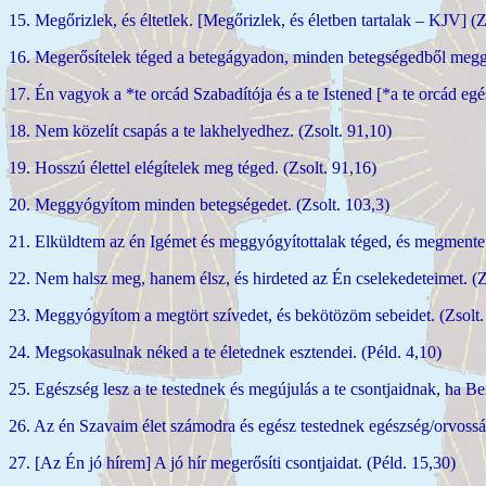
15. Megőrizlek, és éltetlek. [Megőrizlek, és életben tartalak – KJV] (Z
16. Megerősítelek téged a betegágyadon, minden betegségedből meggy
17. Én vagyok a *te orcád Szabadítója és a te Istened [*a te orcád eg
18. Nem közelít csapás a te lakhelyedhez. (Zsolt. 91,10)
19. Hosszú élettel elégítelek meg téged. (Zsolt. 91,16)
20. Meggyógyítom minden betegségedet. (Zsolt. 103,3)
21. Elküldtem az én Igémet és meggyógyítottalak téged, és megmentett
22. Nem halsz meg, hanem élsz, és hirdeted az Én cselekedeteimet. (Z
23. Meggyógyítom a megtört szívedet, és bekötözöm sebeidet. (Zsolt.
24. Megsokasulnak néked a te életednek esztendei. (Péld. 4,10)
25. Egészség lesz a te testednek és megújulás a te csontjaidnak, ha Be
26. Az én Szavaim élet számodra és egész testednek egészség/orvosság
27. [Az Én jó hírem] A jó hír megerősíti csontjaidat. (Péld. 15,30)