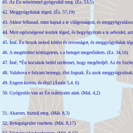
41. Az Én sebeimmel gyógyultál meg. (És. 53,5)
42. Meggyógyítalak téged. (És. 57,19)
43. Akkor felhasad, mint hajnal a te világosságod, és meggyógyulásod
44. Mert egészségessé teszlek téged, és begyógyítom a te sebeidet, azt
45. Ímé, Én hozok neked kötést és orvosságot, és meggyógyítalak tég
46. A megtöröttet kötözgetem, s a beteget megerősítem. (Ez. 34,16)
47. Ímé, *Én bocsátok beléd szellemet, hogy megéledjél. Az én Szelle
48. Valahova e folyam bemegy, élni fognak. És azok meggyógyulnak, 
49. Engem keress, és élsz! (Ámós 5,4. 6)
50. Gyógyulás van az Én szárnyaim alatt. (Mal. 4,2)
51. Akarom, tisztulj meg. (Mát. 8,3)
52. Betegségeidet viseltem. (Mát. 8,17)