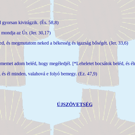
 gyorsan kivirágzik. (És. 58,8)
 mondja az Úr. (Jer. 30,17)
ed, és megmutatom neked a békesség és igazság bőségét. (Jer. 33,6)
memet adom beléd, hogy megéledjél. [*Leheletet bocsátok beléd, és éln
és él minden, valahová e folyó bemegy. (Ez. 47,9)
ÚJSZÖVETSÉG