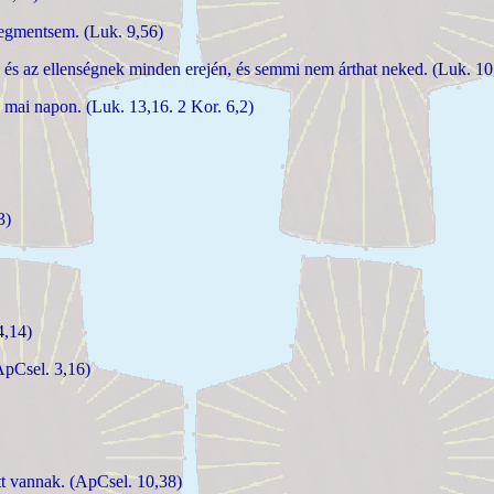
egmentsem. (Luk. 9,56)
 és az ellenségnek minden erején, és semmi nem árthat neked. (Luk. 10
a mai napon. (Luk. 13,16. 2 Kor. 6,2)
3)
4,14)
ApCsel. 3,16)
tt vannak. (ApCsel. 10,38)