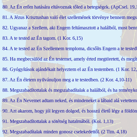
80. Az Én erőm hatására eltávoznak tőled a betegségek. (ApCsel. 19,
81. A Jézus Krisztusban való élet szellemének törvénye bennem megsz
82. Ugyanaz a Szellem, aki Engem feltámasztott a halálból, most benne
83. A te tested az Én tagom. (1 Kor. 6,15)
84. A te tested az Én Szellemem temploma, dicsőíts Engem a te tested
85. Ha megbecsülöd az Én testemet, amely érted megtöretett, és megíté
86. Gyógyítások ajándékait helyeztem el az Én testemben. (1 Kor. 12
87. Az Én életem nyilvánuljon meg a te testedben. (2 Kor. 4,10-11)
88. Megszabadítottalak és megszabadítalak a halálból, és ha reményk
89. Az Én Nevemet adtam neked, és mindeneket a lábaid alá vetettem.
90. Azt akarom, hogy jól legyen dolgod, és hosszú életű légy a földön.
91. Megszabadítottalak a sötétség hatalmából. (Kol. 1,13)
92. Megszabadítalak minden gonosz cselekedettől. (2 Tim. 4,18)