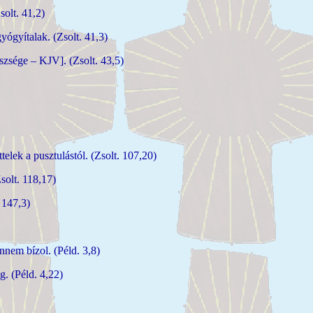
solt. 41,2)
ógyítalak. (Zsolt. 41,3)
észsége – KJV]. (Zsolt. 43,5)
elek a pusztulástól. (Zsolt. 107,20)
solt. 118,17)
 147,3)
nnem bízol. (Péld. 3,8)
. (Péld. 4,22)