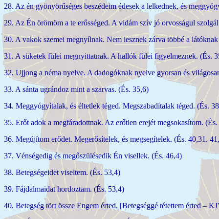
28. Az én gyönyörűséges beszédeim édesek a lelkednek, és meggyógyít
29. Az Én örömöm a te erősséged. A vidám szív jó orvosságul szolgál.
30. A vakok szemei megnyílnak. Nem lesznek zárva többé a látóknak s
31. A süketek fülei megnyittatnak. A hallók fülei figyelmeznek. (És. 3
32. Ujjong a néma nyelve. A dadogóknak nyelve gyorsan és világosan 
33. A sánta ugrándoz mint a szarvas. (És. 35,6)
34. Meggyógyítalak, és éltetlek téged. Megszabadítalak téged. (És. 38
35. Erőt adok a megfáradottnak. Az erőtlen erejét megsokasítom. (És.
36. Megújítom erődet. Megerősítelek, és megsegítelek. (És. 40,31. 41
37. Vénségedig és megőszülésedik Én visellek. (És. 46,4)
38. Betegségeidet viseltem. (És. 53,4)
39. Fájdalmaidat hordoztam. (És. 53,4)
40. Betegség tört össze Engem érted. [Betegséggé tétettem érted – KJ