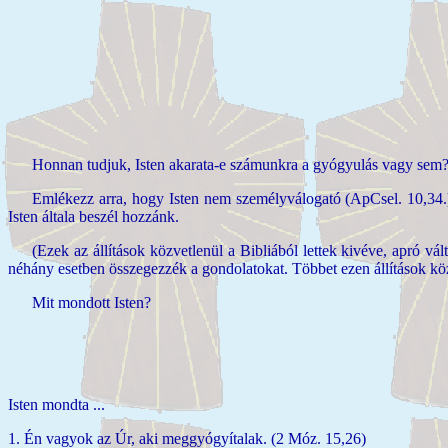
Honnan tudjuk, Isten akarata-e számunkra a gyógyulás vagy sem?
Emlékezz arra, hogy Isten nem személyválogató (ApCsel. 10,34.),
Isten általa beszél hozzánk.
(Ezek az állítások közvetlenül a Bibliából lettek kivéve, apró v
néhány esetben összegezzék a gondolatokat. Többet ezen állítások köz
Mit mondott Isten?
Isten mondta ...
1. Én vagyok az Úr, aki meggyógyítalak. (2 Móz. 15,26)