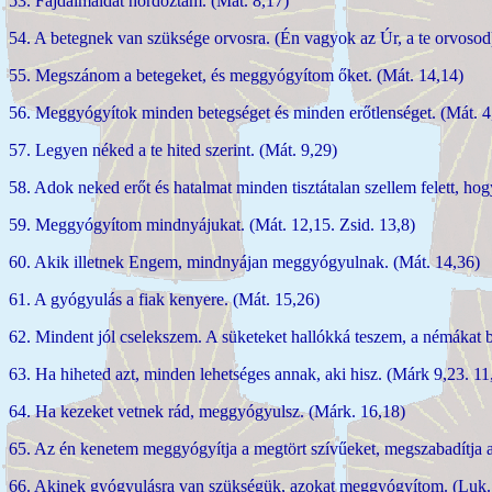
53. Fájdalmaidat hordoztam. (Mát. 8,17)
54. A betegnek van szüksége orvosra. (Én vagyok az Úr, a te orvosod
55. Megszánom a betegeket, és meggyógyítom őket. (Mát. 14,14)
56. Meggyógyítok minden betegséget és minden erőtlenséget. (Mát. 4
57. Legyen néked a te hited szerint. (Mát. 9,29)
58. Adok neked erőt és hatalmat minden tisztátalan szellem felett, ho
59. Meggyógyítom mindnyájukat. (Mát. 12,15. Zsid. 13,8)
60. Akik illetnek Engem, mindnyájan meggyógyulnak. (Mát. 14,36)
61. A gyógyulás a fiak kenyere. (Mát. 15,26)
62. Mindent jól cselekszem. A süketeket hallókká teszem, a némákat 
63. Ha hiheted azt, minden lehetséges annak, aki hisz. (Márk 9,23. 11
64. Ha kezeket vetnek rád, meggyógyulsz. (Márk. 16,18)
65. Az én kenetem meggyógyítja a megtört szívűeket, megszabadítja a f
66. Akinek gyógyulásra van szükségük, azokat meggyógyítom. (Luk.