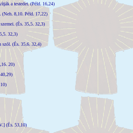
ják a testedet. (Péld. 16,24)
 (Neh. 8,10. Péld. 17,22)
zemei. (És. 35,5. 32,3)
5,5. 32,3)
szól. (És. 35,6. 32,4)
,16. 20)
 40,29)
,10)
V.] (És. 53,10)