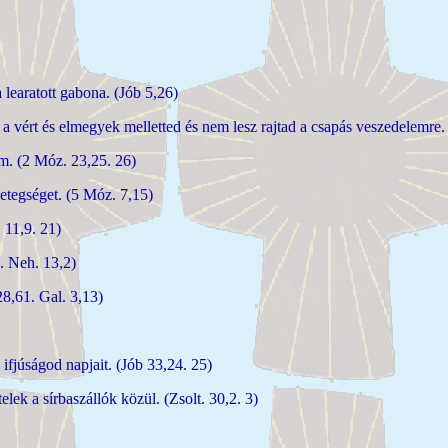
a learatott gabona. (Jób 5,26)
m a vért és elmegyek melletted és nem lesz rajtad a csapás veszedelemre
em. (2 Móz. 23,25. 26)
etegséget. (5 Móz. 7,15)
 11,9. 21)
5. Neh. 13,2)
8,61. Gal. 3,13)
d ifjúságod napjait. (Jób 33,24. 25)
elek a sírbaszállók közül. (Zsolt. 30,2. 3)