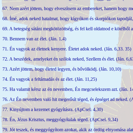
67. Nem azért jöttem, hogy elveszítsem az embereket, hanem hogy m
68. Ímé, adok neked hatalmat, hogy kígyókon és skorpiókon tapodjál,
69. A betegség sátáni megkötözöttség, és fel kell oldatnod e kötélből 
70. Bennem van az élet. (Ján. 1,4)
71. Én vagyok az életnek kenyere. Életet adok neked. (Ján. 6,33. 35)
72. A beszédek, amelyeket én szólok neked, Szellem és élet. (Ján. 6,6
73. Azért jöttem, hogy életed legyen, és bővölködj. (Ján. 10,10)
74. Én vagyok a feltámadás és az élet. (Ján. 11,25)
75. Ha valamit kérsz az én nevemben, Én megcselekszem azt. (Ján. 1
76. Az Én nevemben való hit megerősít téged, és épséget ad neked. (
77. Kinyújtom a kezemet gyógyításra. (ApCsel. 4,30)
78. Én, Jézus Krisztus, meggyógyítalak téged. (ApCsel. 9,34)
79. Jót teszek, és meggyógyítom azokat, akik az ördög elnyomása ala