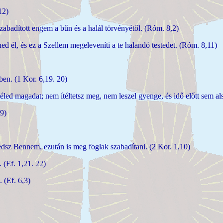
12)
abadított engem a bűn és a halál törvényétől. (Róm. 8,2)
d él, és ez a Szellem megeleveníti a te halandó testedet. (Róm. 8,11)
ben. (1 Kor. 6,19. 20)
led magadat; nem ítéltetsz meg, nem leszel gyenge, és idő előtt sem als
,9)
edsz Bennem, ezután is meg foglak szabadítani. (2 Kor. 1,10)
 (Ef. 1,21. 22)
 (Ef. 6,3)