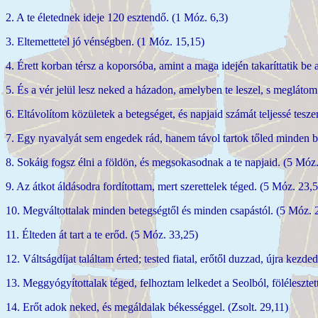
2. A te életednek ideje 120 esztendő. (1 Móz. 6,3)
3. Eltemettetel jó vénségben. (1 Móz. 15,15)
4. Érett korban térsz a koporsóba, amint a maga idején takaríttatik be 
5. És a vér jelül lesz neked a házadon, amelyben te leszel, s megláto
6. Eltávolítom közületek a betegséget, és napjaid számát teljessé tesz
7. Egy nyavalyát sem engedek rád, hanem távol tartok tőled minden b
8. Sokáig fogsz élni a földön, és megsokasodnak a te napjaid. (5 Móz.
9. Az átkot áldásodra fordítottam, mert szerettelek téged. (5 Móz. 23,
10. Megváltottalak minden betegségtől és minden csapástól. (5 Móz. 2
11. Élteden át tart a te erőd. (5 Móz. 33,25)
12. Váltságdíjat találtam érted; tested fiatal, erőtől duzzad, újra kezde
13. Meggyógyítottalak téged, felhoztam lelkedet a Seolból, fölélesztett
14. Erőt adok neked, és megáldalak békességgel. (Zsolt. 29,11)