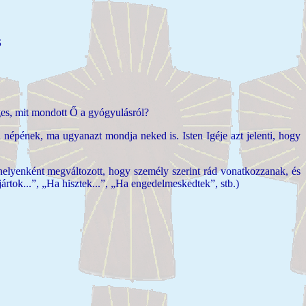
S
es, mit mondott Ő a gyógyulásról?
népének, ma ugyanazt mondja neked is. Isten Igéje azt jelenti, hogy
e helyenként megváltozott, hogy személy szerint rád vonatkozzanak, és
rtok...”, „Ha hisztek...”, „Ha engedelmeskedtek”, stb.)