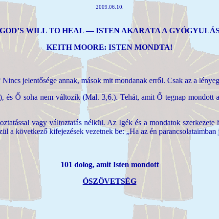
2009.06.10.
GOD’S WILL TO HEAL — ISTEN AKARATA A GYÓGYULÁ
KEITH MOORE:
ISTEN MONDTA!
 Nincs jelentősége annak, mások mit mondanak erről. Csak az a lényeg
 és Ő soha nem változik (Mal. 3,6.). Tehát, amit Ő tegnap mondott a 
áltoztatással vagy változtatás nélkül. Az Igék és a mondatok szerkezet
ül a következő kifejezések vezetnek be: „Ha az én parancsolataimban já
101 dolog, amit Isten mondott
ÓSZÖVETSÉG