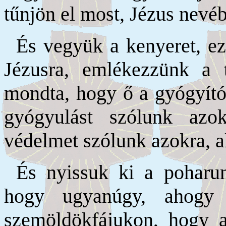
tűnjön el most, Jézus nevé
És vegyük a kenyeret, e
Jézusra, emlékezzünk a t
mondta, hogy ő a gyógyítón
gyógyulást szólunk azok
védelmet szólunk azokra, a
És nyissuk ki a poharun
hogy ugyanúgy, ahogy 
szemöldökfájukon, hogy a