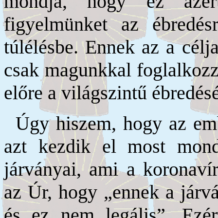
mondja, hogy ez azér
figyelmünket az ébredés
túlélésbe. Ennek az a célj
csak magunkkal foglalkozz
előre a világszintű ébredésé
Úgy hiszem, hogy az emb
azt kezdik el most mond
járványai, ami a koronavír
az Úr, hogy „ennek a járvá
és ez nem legális”. Ezér