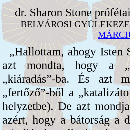
dr. Sharon Stone próféta
BELVÁROSI GYÜLEKEZE
MÁRCIU
„Hallottam, ahogy Isten 
azt mondta, hogy a „k
„kiáradás”-ba. És azt 
„fertőző”-ből a „katalizát
helyzetbe)
. De azt mondja
azért, hogy a bátorság a 