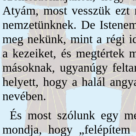
Atyám, most vesszük ezt 
nemzetünknek. De Istenem
meg nekünk, mint a régi id
a kezeiket, és megtértek m
másoknak, ugyanúgy felta
helyett, hogy a halál ang
nevében.
És most szólunk egy me
mondja, hogy „felépítem