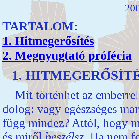
200
TARTALOM:
1. Hitmegerősítés
2. Megnyugtató prófécia
1. HITMEGERŐSÍTÉ
Mit történhet az emberrel 
dolog: vagy egészséges mar
függ mindez? Attól, hogy 
és miről
beszélsz
. Ha nem fo