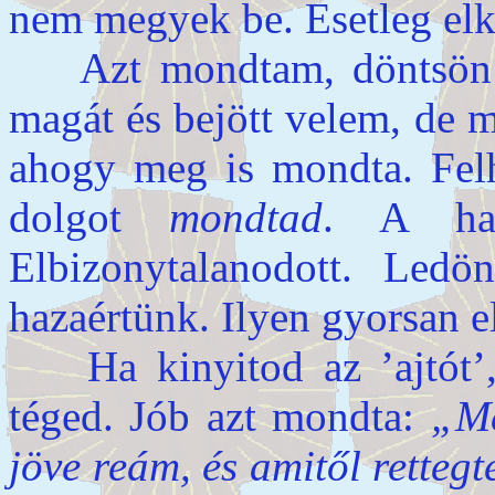
nem megyek be. Esetleg el
Azt mondtam, döntsön bel
magát és bejött velem, de 
ahogy meg is mondta. Felh
dolgot
mondtad
. A ha
Elbizonytalanodott. Ledö
hazaértünk. Ilyen gyorsan e
Ha kinyitod az ’ajtót’, 
téged. Jób azt mondta:
„Me
jöve reám, és amitől retteg