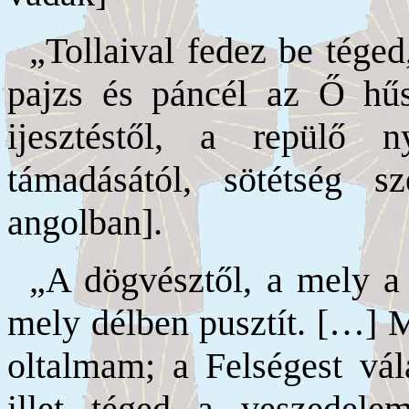
„Tollaival fedez be téged,
pajzs és páncél az Ő hűs
ijesztéstől, a repülő 
támadásától, sötétség s
angolban].
„A dögvésztől, a mely a 
mely délben pusztít. […] M
oltalmam; a Felségest vál
illet téged a veszedel