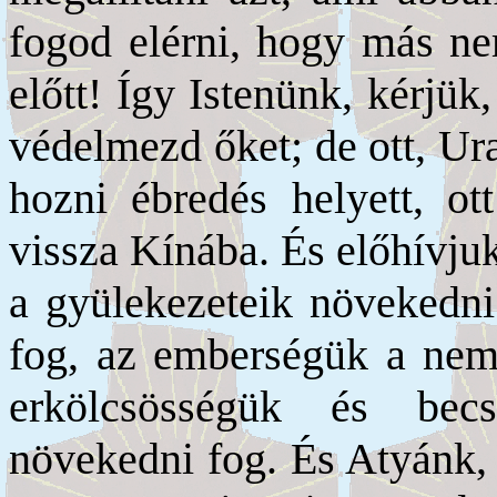
fogod elérni, hogy más nem
előtt! Így Istenünk, kérjü
védelmezd őket; de ott, Ura
hozni ébredés helyett, ott
vissza Kínába. És előhívju
a gyülekezeteik növekedni
fog, az emberségük a nem
erkölcsösségük és bec
növekedni fog. És Atyánk,