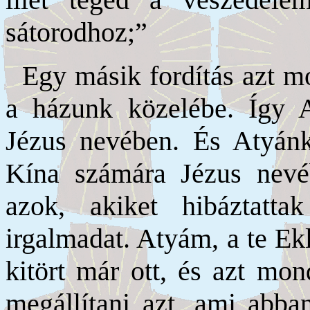
sátorodhoz;”
Egy másik fordítás azt m
a házunk közelébe. Így A
Jézus nevében. És Atyánk
Kína számára Jézus nevé
azok, akiket hibáztatt
irgalmadat. Atyám, a te Ek
kitört már ott, és azt mo
megállítani azt, ami abba