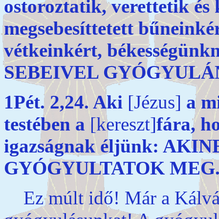
ostoroztatik, verettetik és
megsebesíttetett bűneinké
vétkeinkért, békességünkn
SEBEIVEL GYÓGYULÁ
1Pét. 2,24. Aki
[Jézus]
a mi
testében a
[kereszt]
fára, h
igazságnak éljünk: AK
GYÓGYULTATOK MEG
Ez múlt idő! Már a Kálvár