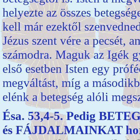
helyezte az összes betegség
kell már ezektől szenvedn
Jézus szent vére a pecsét, a
számodra. Maguk az Igék g
első esetben Isten egy prófé
megváltást, míg a másodikb
elénk a betegség alóli megsz
Ésa. 53,4-5. Pedig BE
és FÁJDALMAINKAT hordoz