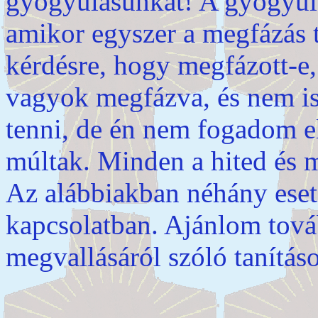
gyógyulásunkat! A gyógyul
amikor egyszer a megfázás tü
kérdésre, hogy megfázott-e
vagyok megfázva, és nem is
tenni, de én nem fogadom el.
múltak. Minden a hited és m
Az alábbiakban néhány eset
kapcsolatban. Ajánlom tová
megvallásáról szóló tanításo