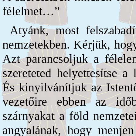
félelmet…”
Atyánk, most felszabad
nemzetekben. Kérjük, hogy 
Azt parancsoljuk a félel
szereteted helyettesítse a
És kinyilvánítjuk az Isten
vezetőire ebben az idő
szárnyakat a föld nemzetei
angyalának, hogy menjen