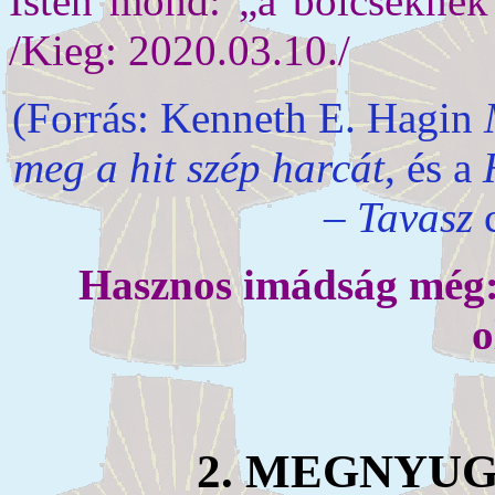
Isten mond: „a bölcseknek 
/Kieg: 2020.03.10./
(Forrás: Kenneth E. Hagin
meg a hit szép harcát
, és a
– Tavasz
c
Hasznos imádság még: a
o
2. MEGNYU