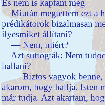
És nem is kaptam meg.
Miután megtettem ezt a hit
prédikátorok bizalmasan me
ilyesmiket állítani?
— Nem, miért?
Azt suttogták: Nem tudod,
hallani?
— Biztos vagyok benne, ho
akarom, hogy hallja. Isten
már tudja. Azt akartam, hog