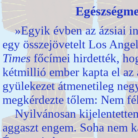
Egészségme
»Egyik évben az ázsiai inf
egy összejövetelt Los Ange
Times
főcímei hirdették, h
kétmillió ember kapta el az 
gyülekezet átmenetileg neg
megkérdezte tőlem: Nem fé
Nyilvánosan kijelentettem
aggaszt engem. Soha nem ka