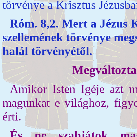
törvénye a Krisztus Jézusba
Róm. 8,2. Mert a Jézus K
szellemének törvénye megs
halál törvényétől.
Megváltozta
Amikor Isten Igéje azt 
magunkat e világhoz, figye
érti.
És ne szabjátok mag