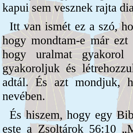
kapui sem vesznek rajta di
Itt van ismét ez a szó, 
hogy mondtam-e már ezt ne
hogy uralmat gyakorol 
gyakoroljuk és létrehozz
adtál. És azt mondjuk, 
nevében.
És hiszem, hogy egy Bib
este a Zsoltárok 56:10 „