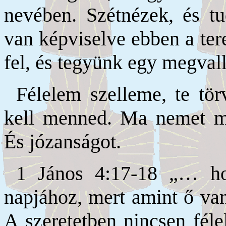
nevében. Szétnézek, és 
van képviselve ebben a te
fel, és tegyünk egy megvall
Félelem szelleme, te tör
kell menned. Ma nemet mo
És józanságot.
1 János 4:17-18 „… ho
napjához, mert amint ő van
A szeretetben nincsen félel