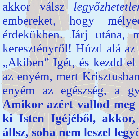
akkor válsz
legyőzhetetl
embereket, hogy mélye
érdekükben. Járj utána, 
keresztényről! Húzd alá az
„Akiben” Igét, és kezdd el
az enyém, mert Krisztusba
enyém az egészség, a gy
Amikor azért vallod meg 
ki Isten Igéjéből, akkor,
állsz, soha nem leszel legy