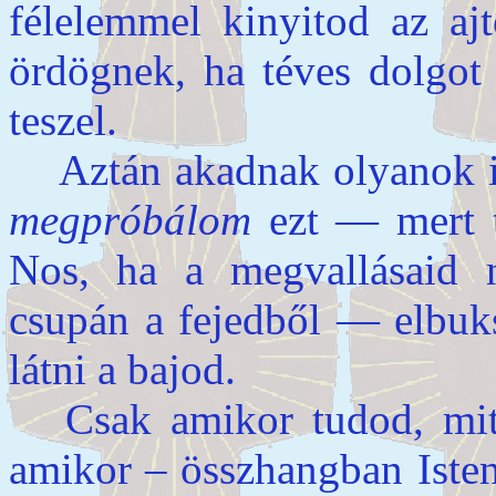
félelemmel kinyitod az ajt
ördögnek, ha téves dolgot 
teszel.
Aztán akadnak olyanok is,
megpróbálom
ezt — mert ta
Nos, ha a megvallásaid 
csupán a fejedből — elbuks
látni a bajod.
Csak amikor tudod, mit
amikor – összhangban Isten