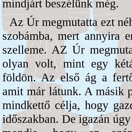
mindjárt beszélünk még.
Az Úr megmutatta ezt néh
szobámba, mert annyira er
szelleme. AZ Úr megmutat
olyan volt, mint egy két
földön. Az első ág a fert
amit már látunk. A másik p
mindkettő célja, hogy ga
időszakban. De igazán úgy 