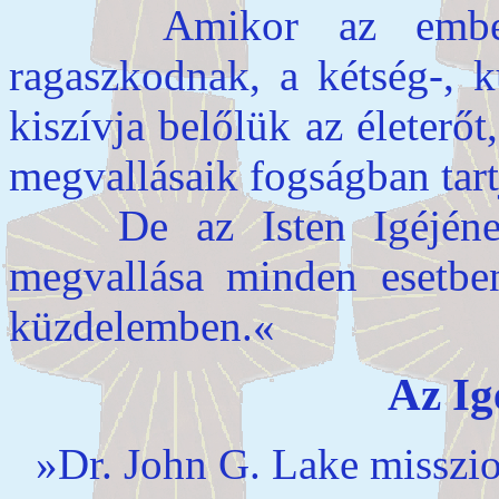
Amikor az emberek 
ragaszkodnak, a kétség-, k
kiszívja belőlük az életerőt
megvallásaik fogságban tart
De az Isten Igéjének i
megvallása minden esetbe
küzdelemben.«
Az Ig
»Dr. John G. Lake misszio