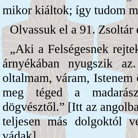
mikor kiáltok; így tudom m
Olvassuk el a 91. Zsoltár 
„Aki a Felségesnek rejt
árnyékában nyugszik a
oltalmam, váram, Istenem 
meg téged a madarász
dögvésztől.” [Itt az angolb
teljesen más dolgoktól 
vádak]