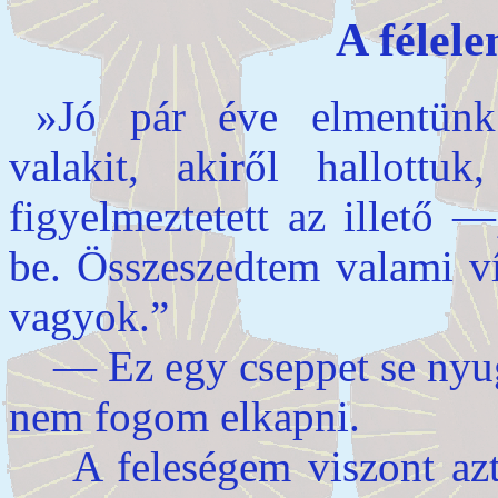
A félel
»Jó pár éve elmentünk
valakit, akiről hallott
figyelmeztetett az illető 
be. Összeszedtem valami ví
vagyok.”
— Ez egy cseppet se nyu
nem fogom elkapni.
A feleségem viszont azt 