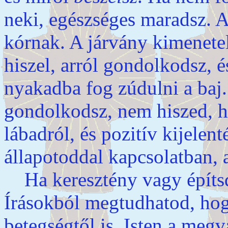
neki, egészséges maradsz. A
kórnak. A járvány kimenete
hiszel, arról gondolkodsz, é
nyakadba fog zúdulni a ba
gondolkodsz, nem hiszed, h
lábadról, és pozitív kijelent
állapotoddal kapcsolatban, 
Ha keresztény vagy építsd k
Írásokból megtudhatod, hog
betegségtől is. Isten a meg