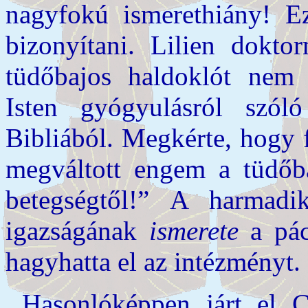
nagyfokú ismerethiány! Ez
bizonyítani. Lilien doktor
tüdőbajos haldoklót nem 
Isten gyógyulásról szó
Bibliából. Megkérte, hogy
megváltott engem a tüdőba
betegségtől!” A harmad
igazságának
ismerete
a pá
hagyhatta el az intézményt.
Hasonlóképpen járt el C