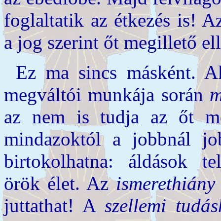
foglaltatik az étkezés is! 
a jog szerint őt megillető ell
Ez ma sincs másként. Ak
megváltói munkája során
m
az nem is tudja az őt m
mindazoktól a jobbnál jo
birtokolhatna: áldások te
örök élet. Az
ismerethiány
juttathat! A
szellemi tudás