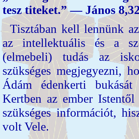
tesz titeket.” — János
8,3
Tisztában kell lennünk a
az intellektuális és a 
(elmebeli) tudás az isk
szükséges megjegyezni, 
Ádám édenkerti bukását 
Kertben az ember Istentő
szükséges információt, hi
volt Vele.