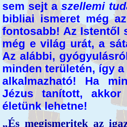
sem sejt a
szellemi tu
bibliai ismeret még a
fontosabb! Az Istentől
még e világ urát, a sát
Az alábbi, gyógyulásró
minden területén, így 
alkalmazható! Ha min
Jézus tanított, akko
életünk lehetne!
„És megismeritek az igaz