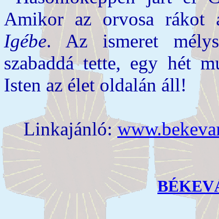
Amikor az orvosa rákot á
Igébe
. Az ismeret mély
szabaddá tette, egy hét 
Isten az élet oldalán áll!
Linkajánló:
www.bekevar
BÉKEV