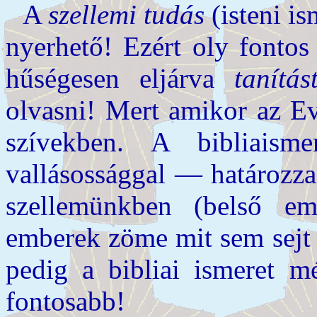
A
szellemi tudás
(isteni is
nyerhető! Ezért oly fontos
hűségesen eljárva
tanítás
olvasni! Mert amikor az Ev
szívekben. A bibliai
vallásossággal — határozz
szellemünkben (belső em
emberek zöme mit sem sejt
pedig a bibliai ismeret m
fontosabb!