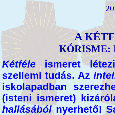
20
A KÉT
KÓRISME:
Kétféle
ismeret létezi
szellemi tudás. Az
inte
iskolapadban szerez
(isteni ismeret) kizár
hallásából
nyerhető! S