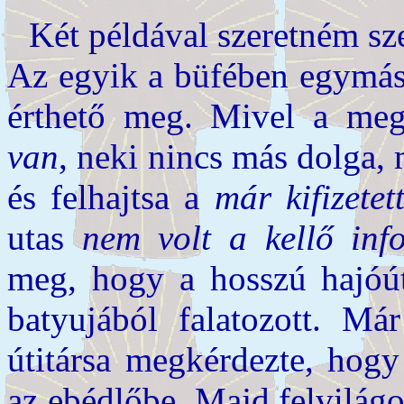
Két példával szeretném sze
Az egyik a büfében egymásna
érthető meg. Mivel a me
van
, neki nincs más dolga
és felhajtsa a
már kifizetet
utas
nem volt a kellő inf
meg, hogy a hosszú hajóút
batyujából falatozott. Má
útitársa megkérdezte, hogy
az ebédlőbe. Majd felvilágo