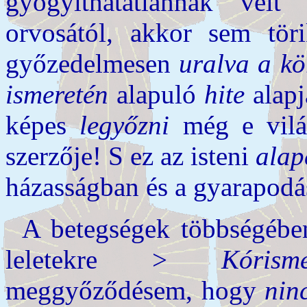
gyógyíthatatlannak vélt
orvosától, akkor sem tör
győzedelmesen
uralva
a
kö
ismeretén
alapuló
hite
alapj
képes
legyőzni
még e világ
szerzője! S ez az isteni
alap
házasságban és a gyarapodá
A betegségek többségébe
leletekre >
Kórism
meggyőződésem, hogy
nin