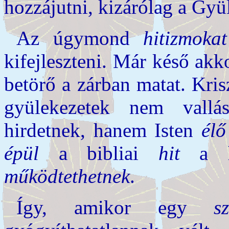
hozzájutni, kizárólag a Gyü
Az úgymond
hitizmokat
kifejleszteni. Már késő akk
betörő a zárban matat. Kris
gyülekezetek nem vallá
hirdetnek, hanem Isten
élő
épül
a bibliai
hit
a ha
működtethetnek
.
Így, amikor egy
s