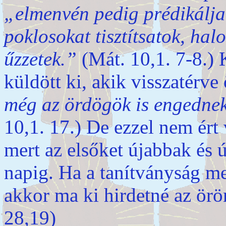
„elmenvén pedig prédikálja
poklosokat tisztítsatok, hal
űzzetek.”
(Mát. 10,1. 7-8.) 
küldött ki, akik visszatérv
még az ördögök is engedne
10,1. 17.) De ezzel nem ért 
mert az elsőket újabbak és 
napig. Ha a tanítványság m
akkor ma ki hirdetné az örö
28,19)