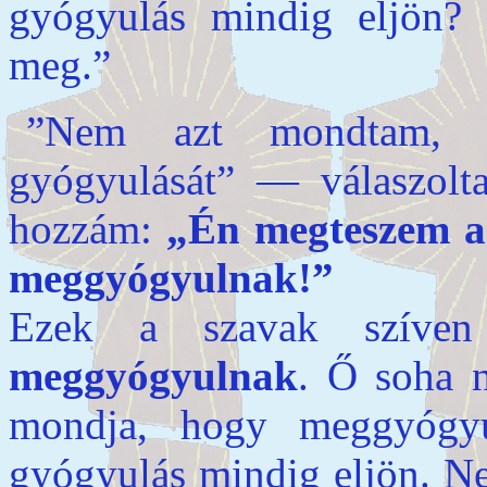
gyógyulás mindig eljön?
meg.”
”Nem azt mondtam, h
gyógyulását” — válaszolt
hozzám:
„Én megteszem a
meggyógyulnak!”
Ezek a szavak szíven 
meggyógyulnak
. Ő soha n
mondja, hogy meggyógyu
gyógyulás mindig eljön. Nem