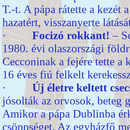
T.-t. A pápa rátette a kezét
hazatért, visszanyerte látásá
·
Focizó rokkant!
– So
1980. évi olaszországi föl
Cecconinak a fejére tette a 
16 éves fiú felkelt kerekess
·
Új életre keltett cse
jósolták az orvosok, beteg
Amikor a pápa Dublinba érke
csöppséget. Az egyházfő me