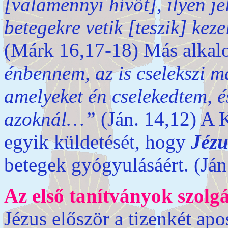
[valamennyi hívőt], ilyen je
betegekre vetik [teszik] ke
(Márk 16,17-18) Más alkal
énbennem, az is cselekszi m
amelyeket én cselekedtem, é
azoknál…”
(Ján. 14,12) A K
egyik küldetését, hogy
Jézu
betegek gyógyulásáért. (Ján
Az első tanítványok szolg
Jézus először a tizenkét ap