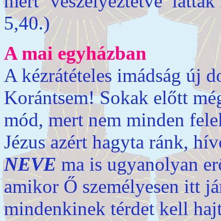
mert ’veszélyeztetve’ látták
5,40.)
A mai egyházban
A kézrátételes imádság új 
Korántsem! Sokak előtt még
mód, mert nem minden feleke
Jézus azért hagyta ránk, hí
NEVE
ma is ugyanolyan erő
amikor Ő személyesen itt já
mindenkinek térdet kell haj