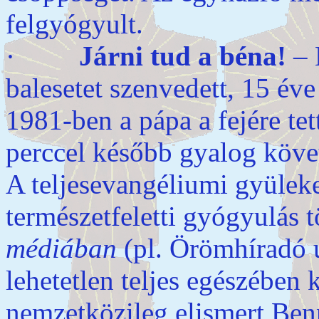
felgyógyult.
·
Járni tud a béna!
– 
balesetet szenvedett, 15 év
1981-ben a pápa a fejére te
perccel később gyalog köve
A teljesevangéliumi gyülek
természetfeletti gyógyulás t
médiában
(pl. Örömhíradó ú
lehetetlen teljes egészében
nemzetközileg elismert Ben