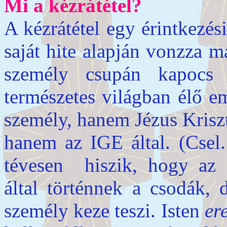
Mi a kézrátétel?
A kézrátétel egy érintkezés
saját hite alapján vonzza 
személy csupán kapocs a
természetes világban élő 
személy, hanem Jézus Krisz
hanem az IGE által. (Csel
tévesen hiszik, hogy az 
által történnek a csodák,
személy keze teszi. Isten
er