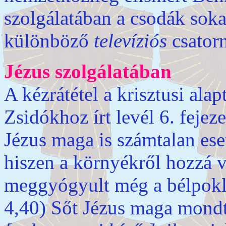
szolgálatában a csodák soka
különböző
televíziós
csator
Jézus szolgálatában
A kézrátétel a krisztusi ala
Zsidókhoz írt levél 6. fejez
Jézus maga is számtalan eset
hiszen a környékről hozzá vi
meggyógyult még a bélpoklos
4,40) Sőt Jézus maga mond