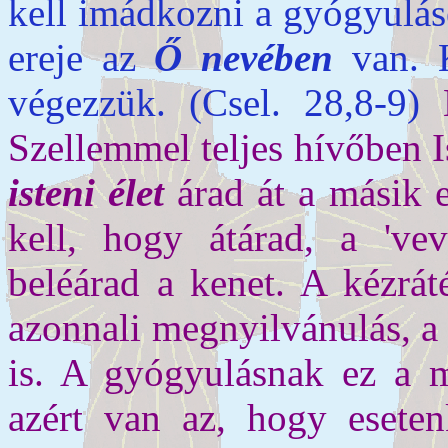
kell imádkozni a gyógyulásé
ereje az
Ő nevében
van. K
végezzük. (Csel. 28,8-9)
Szellemmel teljes hívőben Is
isteni élet
árad át a másik 
kell, hogy átárad, a 've
beléárad a kenet. A kézrát
azonnali megnyilvánulás, a
is. A gyógyulásnak ez a m
azért van az, hogy eseten