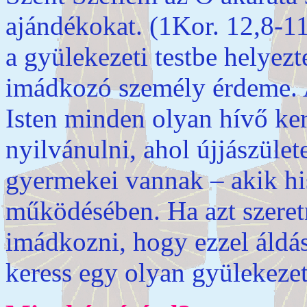
ajándékokat. (1Kor. 12,8-11
a gyülekezeti testbe helyez
imádkozó személy érdeme. 
Isten minden olyan hívő ke
nyilvánulni, ahol újjászület
gyermekei vannak – akik hi
működésében. Ha azt szeretné
imádkozni, hogy ezzel áldá
keress egy olyan gyülekezete