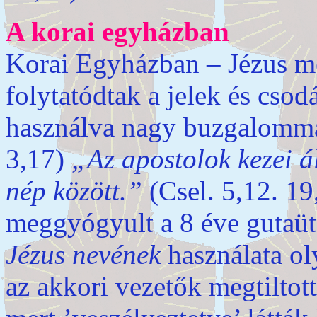
A korai egyházban
Korai Egyházban – Jézus m
folytatódtak a jelek és cso
használva nagy buzgalommal
3,17)
„Az apostolok kezei ál
nép között.”
(Csel. 5,12. 19
meggyógyult a 8 éve gutaütöt
Jézus nevének
használata ol
az akkori vezetők megtiltot