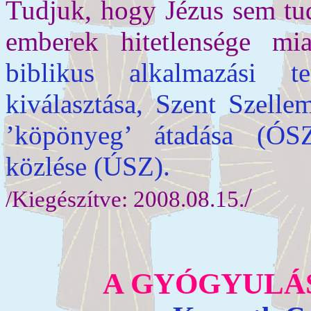
Tudjuk, hogy Jézus sem tu
emberek hitetlensége mi
biblikus alkalmazási te
kiválasztása, Szent Szelle
’köpönyeg’ átadása (ÓSZ
közlése (ÚSZ).
/
/Kiegészítve: 2008.08.15.
A GYÓGYULÁ