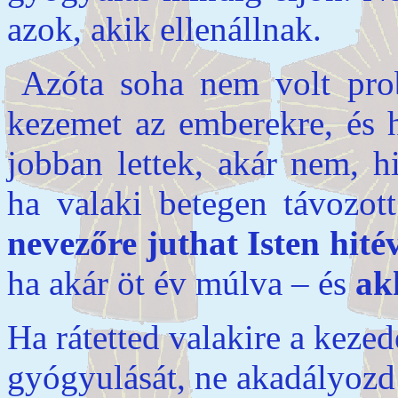
azok, akik ellenállnak.
Azóta soha nem volt pro
kezemet az emberekre, és 
jobban lettek, akár nem, h
ha valaki betegen távozot
nevezőre juthat Isten hité
ha akár öt év múlva – és
ak
Ha rátetted valakire a kezede
gyógyulását, ne akadályozd 