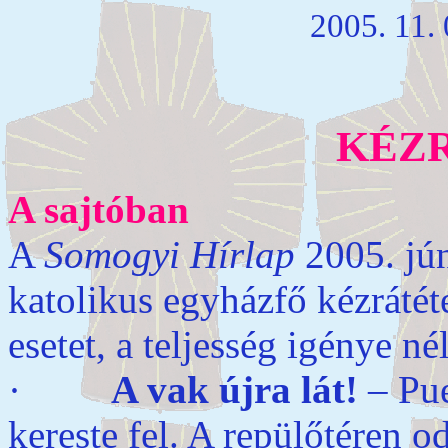
2005. 11. 
KÉZ
A sajtóban
A
Somogyi Hírlap
2005. jún
katolikus egyházfő kézrátéte
esetet, a teljesség igénye né
·
A vak újra lát!
– Pue
kereste fel. A repülőtéren o