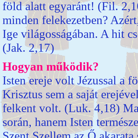
föld alatt egyaránt! (Fil. 
minden felekezetben? Azért
Ige világosságában. A hit cs
(Jak. 2,17)
Hogyan működik?
Isten ereje volt Jézussal a f
Krisztus sem a saját erejéve
felkent volt. (Luk. 4,18) M
során, hanem Isten természet
Szent Szellem az Ő akarata 