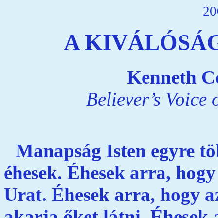
20
A KIVÁLÓSÁ
Kenneth Co
Believer’s Voice 
Manapság Isten egyre töb
éhesek. Éhesek arra, hog
Urat. Éhesek arra, hogy a
akarja őket látni. Éhesek 