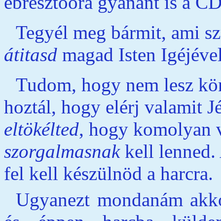
ébresztőóra gyanánt is a CD
Tegyél meg bármit, ami s
átitasd
magad Isten Igéjével
Tudom, hogy nem lesz kön
hoztál, hogy elérj valamit J
eltökélted
, hogy komolyan 
szorgalmasnak
kell lenned. 
fel kell készülnöd a harcra.
Ugyanezt mondanám akkor