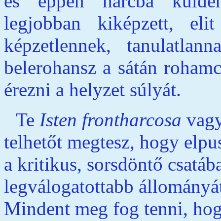
és éppen harcba külden
legjobban kiképzett, eli
képzetlennek, tanulatlan
belerohansz a sátán rohamc
érezni a helyzet súlyát.
Te
Isten frontharcosa
vagy
telhetőt megtesz, hogy elpu
a kritikus, sorsdöntő csatáb
legválogatottabb állományát
Mindent meg fog tenni, hog