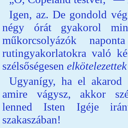
Igen, az. De gondold vé
négy órát gyakorol min
műkorcsolyázók napont
rutingyakorlatokra való ké
szélsőségesen
elkötelezettek
Ugyanígy, ha el akarod é
amire vágysz, akkor sz
lenned Isten Igéje irá
szakaszában!