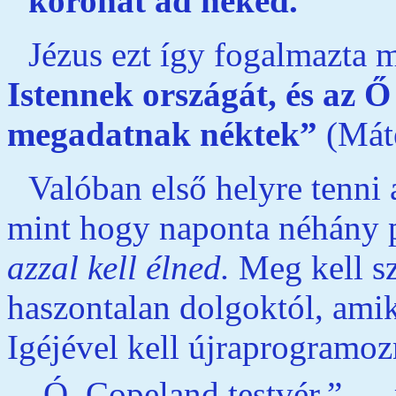
koronát ád néked.
Jézus ezt így fogalmazta 
Istennek országát, és az Ő
megadatnak néktek”
(Mát
Valóban első helyre tenni a
mint hogy naponta néhány p
azzal kell élned.
Meg kell sz
haszontalan dolgoktól, amikk
Igéjével kell újraprogramoz
„Ó, Copeland testvér,” —