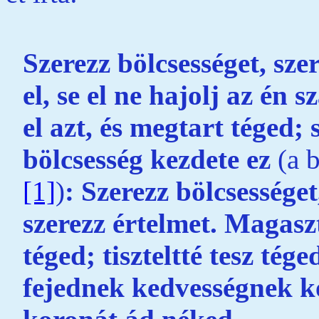
Szerezz bölcsességet, szer
el, se el ne hajolj az én
el azt, és megtart téged; 
bölcsesség kezdete ez
(a 
[1]
)
: Szerezz bölcsesség
szerezz értelmet. Magaszt
téged; tiszteltté tesz tég
fejednek kedvességnek ko