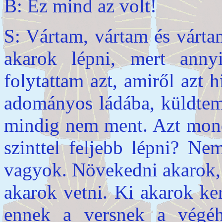
B: Ez mind az volt!
S: Vártam, vártam és várt
akarok lépni, mert anny
folytattam azt, amiről azt 
adományos ládába, küldtem
mindig nem ment. Azt mon
szinttel feljebb lépni? Ne
vagyok. Növekedni akarok, 
akarok vetni. Ki akarok ke
ennek a versnek a végéhe