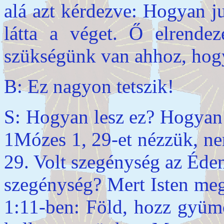
alá azt kérdezve: Hogyan j
látta a véget. Ő elrendeze
szükségünk van ahhoz, hogy
B: Ez nagyon tetszik!
S: Hogyan lesz ez? Hogyan 
1Mózes 1, 29-et nézzük, ne
29. Volt szegénység az Éde
szegénység? Mert Isten meg
1:11-ben: Föld, hozz gyümö