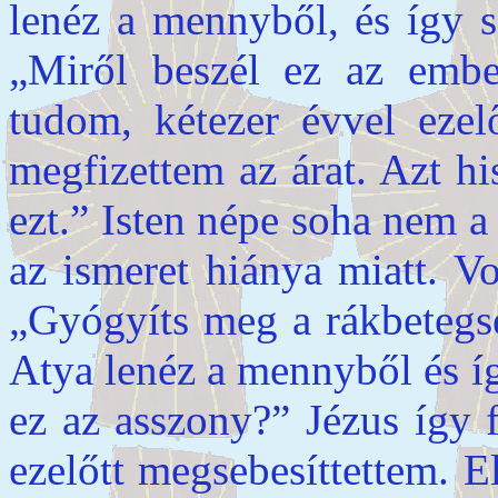
lenéz a mennyből, és így s
„Miről beszél ez az embe
tudom, kétezer évvel ezel
megfizettem az árat. Azt h
ezt.” Isten népe soha nem a
az ismeret hiánya miatt. Vo
„Gyógyíts meg a rákbetegs
Atya lenéz a mennyből és íg
ez az asszony?” Jézus így 
ezelőtt megsebesíttettem. 