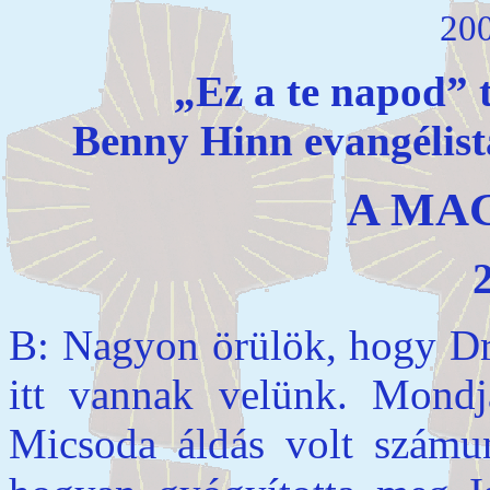
200
„Ez a te napod” t
Benny Hinn evangélista
A MAG
2
B: Nagyon örülök, hogy Dr.
itt vannak velünk. Mondj
Micsoda áldás volt számu