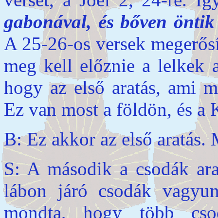
gabonával, és bőven öntik 
A 25-26-os versek megerősí
meg kell előznie a lelkek 
hogy az első aratás, ami m
Ez van most a földön, és a K
B: Ez akkor az első aratás.
S: A második a csodák arat
lábon járó csodák vagyu
mondta, hogy több csod