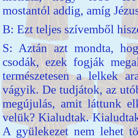
mostantól addig, amíg Jézus 
B: Ezt teljes szívemből his
S: Aztán azt mondta, hog
csodák, ezek fogják megal
természetesen a lelkek ara
vágyik. De tudjátok, az utó
megújulás, amit láttunk el
velük? Kialudtak. Kialudtak
A gyülekezet nem lehet tö