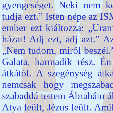
gyengeséget. Neki nem ke
tudja ezt.” Isten népe az 
ember ezt kiáltozza: „Ura
házat! Adj ezt, adj azt.” A
„Nem tudom, miről beszél.”
Galata, harmadik rész. Én
átkától. A szegénység átká
nemcsak hogy megszabadí
szabaddá tettem Ábrahám ál
Atya leült, Jézus leült. Ami