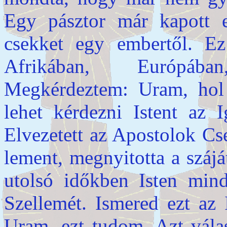
Egy pásztor már kapott eg
csekket egy embertől. Ez
Afrikában, Európába
Megkérdeztem: Uram, hol
lehet kérdezni Istent az I
Elvezetett az Apostolok Cs
lement, megnyitotta a szájá
utolsó időkben Isten mind
Szellemét. Ismered ezt az 
Uram, ezt tudom. Azt válas