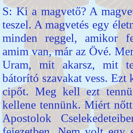
S: Ki a magvető? A magvet
teszel. A magvetés egy éle
minden reggel, amikor f
amim van, már az Övé. Mer
Uram, mit akarsz, mit t
bátorító szavakat vess. Ezt
cipőt. Meg kell ezt ten
kellene tennünk. Miért nőt
Apostolok Cselekedeteib
fejezetben. Nem volt egy