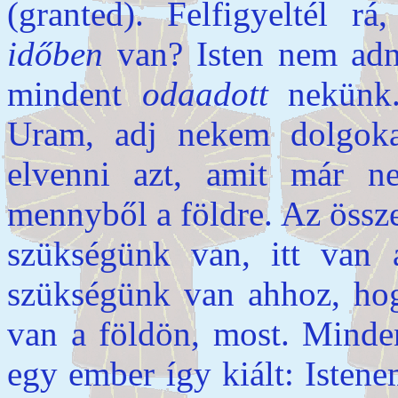
(granted). Felfigyeltél 
időben
van? Isten nem ad
mindent
odaadott
nekünk.
Uram, adj nekem dolgoka
elvenni azt, amit már 
mennyből a földre. Az össze
szükségünk van, itt van 
szükségünk van ahhoz, hogy
van a földön, most. Minden
egy ember így kiált: Isten