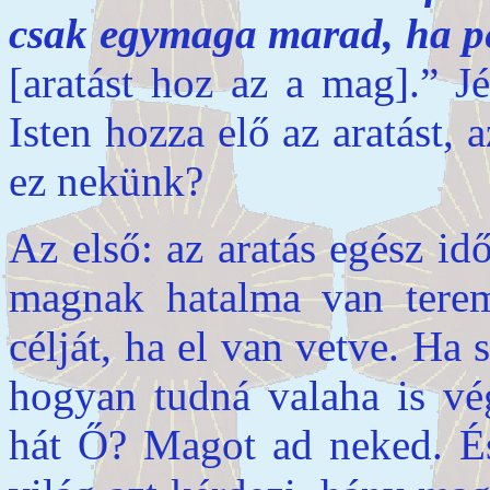
csak egymaga marad, ha pe
[aratást hoz az a mag].” 
Isten hozza elő az aratást,
ez nekünk?
Az első: az aratás egész id
magnak hatalma van terem
célját, ha el van vetve. Ha
hogyan tudná valaha is vég
hát Ő? Magot ad neked. É