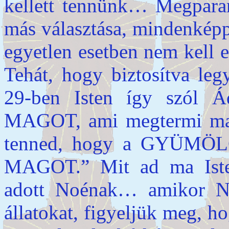
kellett tennünk… Megparan
más választása, mindenképp
egyetlen esetben nem kell 
Tehát, hogy biztosítva le
29-ben Isten így szól 
MAGOT, ami megtermi majd
tenned, hogy a GYÜMÖL
MAGOT.” Mit ad ma Iste
adott Noénak… amikor No
állatokat, figyeljük meg, 