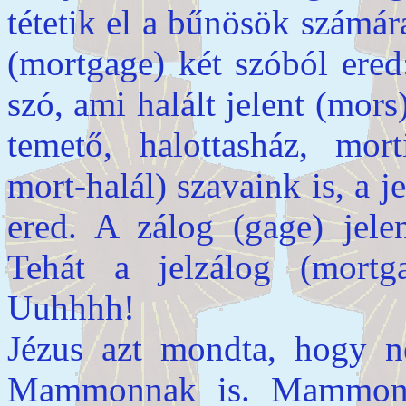
tétetik el a bűnösök számár
(mortgage) két szóból ered
szó, ami halált jelent (mor
temető, halottasház, mort
mort-halál) szavaink is, a je
ered. A zálog (gage) jelent
Tehát a jelzálog (mortgag
Uuhhhh!
Jézus azt mondta, hogy n
Mammonnak is. Mammon a 