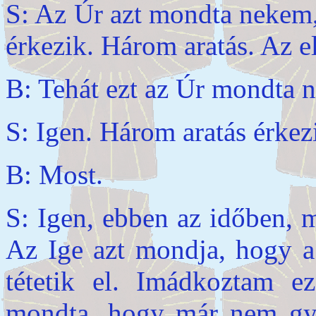
S: Az Úr azt mondta nekem,
érkezik. Három aratás. Az e
B: Tehát ezt az Úr mondta 
S: Igen. Három aratás érke
B: Most.
S: Igen, ebben az időben, m
Az Ige azt mondja, hogy a
tétetik el. Imádkoztam e
mondta, hogy már nem gyű