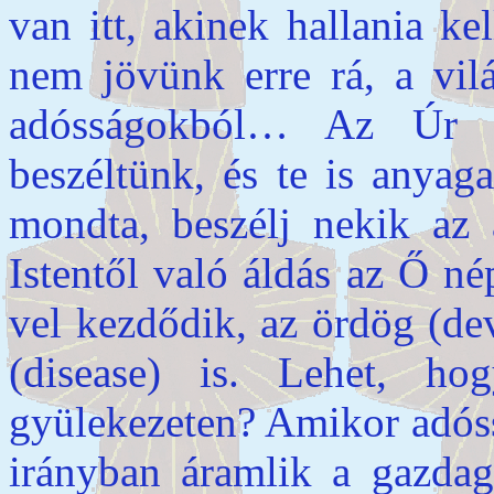
van itt, akinek hallania k
nem jövünk erre rá, a vil
adósságokból… Az Úr s
beszéltünk, és te is anyaga
mondta, beszélj nekik az
Istentől való áldás az Ő n
vel kezdődik, az ördög (dev
(disease) is. Lehet, h
gyülekezeten? Amikor adós
irányban áramlik a gazdag