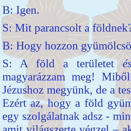
B: Igen.
S: Mit parancsolt a földnek
B: Hogy hozzon gyümölcsö
S: A föld a területet
é
magyarázzam meg! Miből 
Jézushoz megyünk, de a test
Ezért az, hogy a föld gyüm
egy szolgálatnak adsz - mi
amit világszerte végzel – 