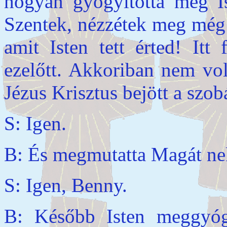
hogyan gyógyította meg Is
Szentek, nézzétek meg még 
amit Isten tett érted! Itt
ezelőtt. Akkoriban nem vol
Jézus Krisztus bejött a szo
S: Igen.
B: És megmutatta Magát ne
S: Igen, Benny.
B: Később Isten meggyógyí