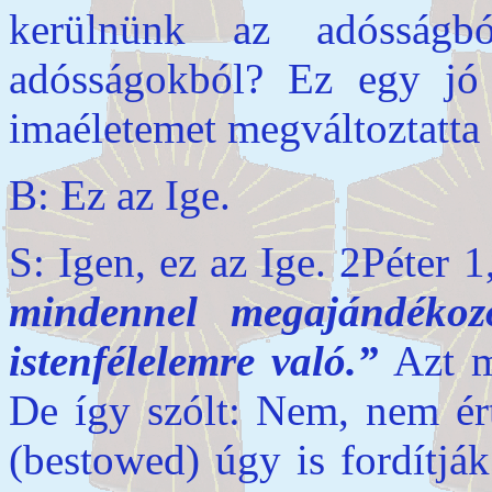
kerülnünk az adósság
adósságokból? Ez egy jó 
imaéletemet megváltoztatta 
B: Ez az Ige.
S: Igen, ez az Ige. 2Péter 1
mindennel megajándékoz
istenfélelemre való.”
Azt m
De így szólt: Nem, nem ér
(bestowed) úgy is fordítják