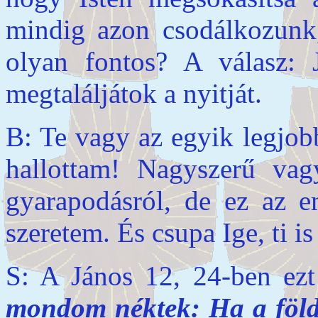
mindig azon csodálkozunk,
olyan fontos? A válasz: 
megtaláljátok a nyitját.
B: Te vagy az egyik legjob
hallottam! Nagyszerű vag
gyarapodásról, de ez az 
szeretem. És csupa Ige, ti is
S: A János 12, 24-ben ez
mondom néktek: Ha a föld