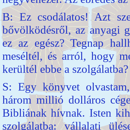
B: Ez csodálatos! Azt sz
bővölködésről, az anyagi 
ez az egész? Tegnap hall
meséltél, és arról, hogy 
kerültél ebbe a szolgálatba?
S: Egy könyvet olvastam, 
három millió dolláros cége
Bibliának hívnak. Isten ki
szolgálatba: vállalati ülé