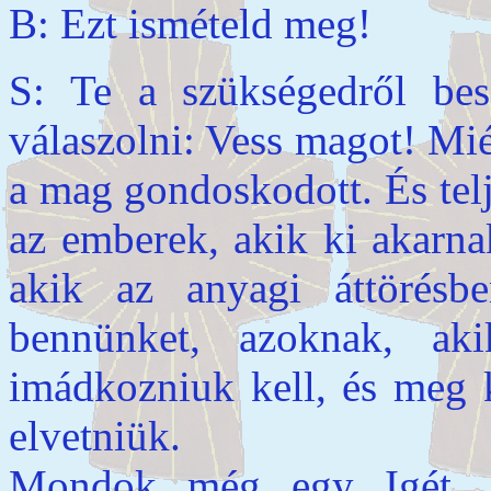
B: Ezt ismételd meg!
S: Te a szükségedről bes
válaszolni: Vess magot! Mié
a mag gondoskodott. És tel
az emberek, akik ki akarna
akik az anyagi áttörésb
bennünket, azoknak, ak
imádkozniuk kell, és meg k
elvetniük.
Mondok még egy Igét. F