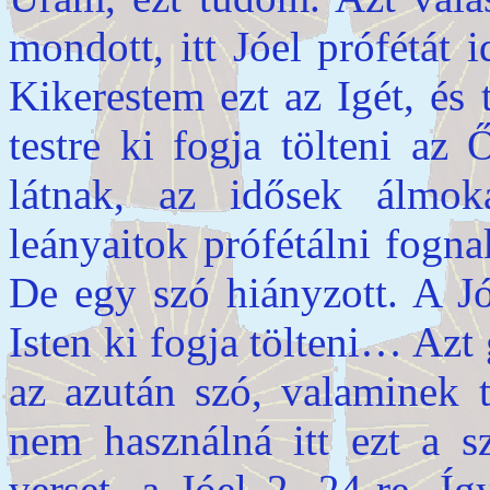
mondott, itt Jóel prófétát 
Kikerestem ezt az Igét, é
testre ki fogja tölteni az 
látnak, az idősek álmok
leányaitok prófétálni fogn
De egy szó hiányzott. A J
Isten ki fogja tölteni… Azt
az azután szó, valaminek t
nem használná itt ezt a s
verset, a Jóel 2, 24-re. Í