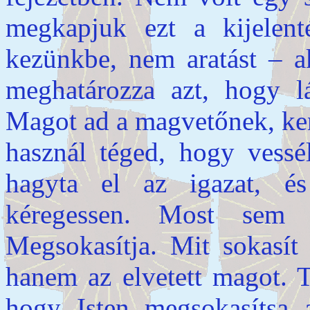
megkapjuk ezt a kijelent
kezünkbe, nem aratást – a
meghatározza azt, hogy lá
Magot ad a magvetőnek, ken
használ téged, hogy vessé
hagyta el az igazat, é
kéregessen. Most sem 
Megsokasítja. Mit sokasí
hanem az elvetett magot. 
hogy Isten megsokasítsa 