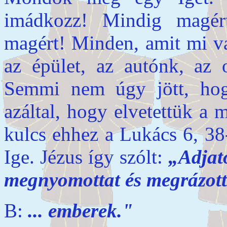
imádkozz! Mindig magér
magért! Minden, amit mi va
az épület, az autónk, az 
Semmi nem úgy jött, hog
azáltal, hogy elvetettük a 
kulcs ehhez a Lukács 6, 38
Ige. Jézus így szólt:
„Adjato
megnyomottat és megrázotta
B:
... emberek."