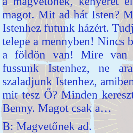
a magvetőnek, kenyeret el
magot. Mit ad hát Isten? M
Istenhez futunk házért. Tud
telepe a mennyben! Nincs 
a földön van! Mire van 
fussunk Istenhez, ne ara
szaladjunk Istenhez, amiben
mit tesz Ő? Minden keresz
Benny. Magot csak a…
B: Magvetőnek ad.