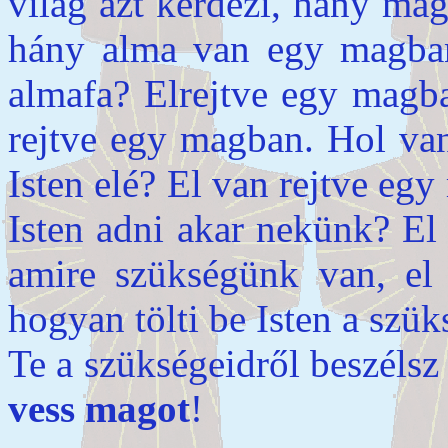
világ azt kérdezi, hány mag
hány alma van egy magban
almafa? Elrejtve egy magba
rejtve egy magban. Hol van 
Isten elé? El van rejtve eg
Isten adni akar nekünk? El
amire szükségünk van, el
hogyan tölti be Isten a sz
Te a szükségeidről beszélsz
vess magot
!