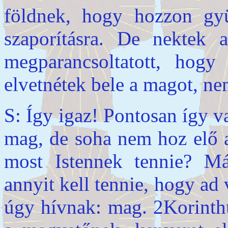
földnek, hogy hozzon gyü
szaporításra. De nektek 
megparancsoltatott, hogy
elvetnétek bele a magot, ne
S: Így igaz! Pontosan így v
mag, de soha nem hoz elő ar
most Istennek tennie? Má
annyit kell tennie, hogy ad
úgy hívnak: mag. 2Korinthu