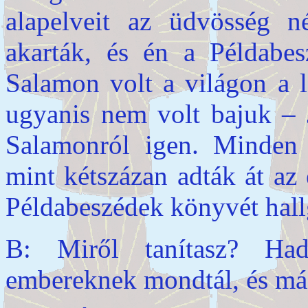
alapelveit az üdvösség né
akarták, és én a Példabe
Salamon volt a világon a 
ugyanis nem volt bajuk – J
Salamonról igen. Minden h
mint kétszázan adták át az 
Példabeszédek könyvét hall
B: Miről tanítasz? Ha
embereknek mondtál, és más