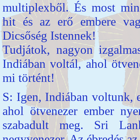
multiplexből. És most mind
hit és az erő embere vag
Dicsőség Istennek!
Tudjátok, nagyon izgalmas 
Indiában voltál, ahol ötve
mi történt!
S: Igen, Indiában voltunk, 
ahol ötvenezer ember nye
szabadult meg. Sri Lank
negyvenezer. Az ébredés az 