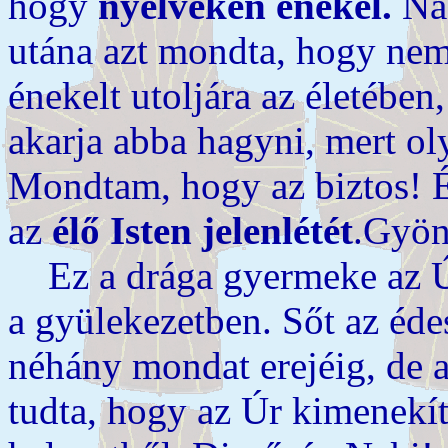
hogy
nyelveken énekel.
Nag
utána azt mondta, hogy ne
énekelt utoljára az életében
akarja abba hagyni, mert oly
Mondtam, hogy az biztos! É
az
élő Isten jelenlétét
.Gyön
Ez a drága gyermeke az Úrn
a gyülekezetben. Sőt az éde
néhány mondat erejéig, de 
tudta, hogy az Úr kimenekít