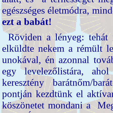
egészséges életmódra, min
ezt a babát!
Röviden a lényeg: tehát
elküldte nekem a rémült le
unokával, én azonnal továb
egy levelezőlistára, ah
keresztény barátnőm/ba
pontján kezdtünk el aktíva
köszönetet mondani a Megv