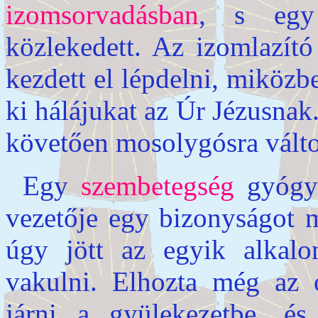
izomsorvadásban
, s egy 
közlekedett. Az izomlazító
kezdett el lépdelni, miközb
ki hálájukat az Úr Jézusnak
követően mosolygósra válto
Egy
szembetegség
gyógyu
vezetője egy bizonyságot m
úgy jött az egyik alkal
vakulni. Elhozta még az or
járni a gyülekezetbe, é