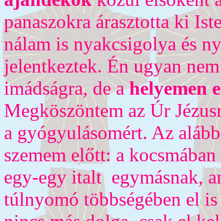
panaszokra árasztotta ki Ist
nálam is nyakcsigolya és 
jelentkeztek. Én ugyan nem
imádságra, de a
helyemen 
Megköszöntem az Úr Jézus
a gyógyulásomért. Az alábbi
szemem előtt: a kocsmában 
egy-egy italt egymásnak, am
túlnyomó többségében el is