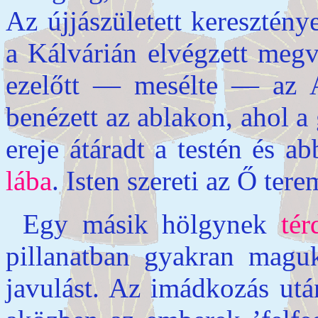
Az újjászületett keresztén
a Kálvárián elvégzett megv
ezelőtt — mesélte — az Al
benézett az ablakon, ahol a 
ereje átáradt a testén és 
lába
. Isten szereti az Ő te
Egy másik hölgynek
tér
pillanatban gyakran magu
javulást. Az imádkozás után