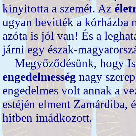
kinyitotta a szemét. Az
élet
ugyan bevitték a kórházba m
azóta is jól van! És a legh
járni egy észak-magyarorsz
Megyőződésünk, hogy Iste
engedelmesség
nagy szerepe
engedelmes volt annak a ve
estéjén elment Zamárdiba, é
hitben imádkozott.