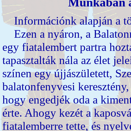
Munkában a
Információnk alapján a tör
Ezen a nyáron, a Balatonn
egy fiatalembert partra hoz
tapasztalták nála az élet jel
színen egy újjászületett, Sz
balatonfenyvesi keresztény, 
hogy engedjék oda a kiment
érte. Ahogy kezét a kaposv
fiatalemberre tette, és nye