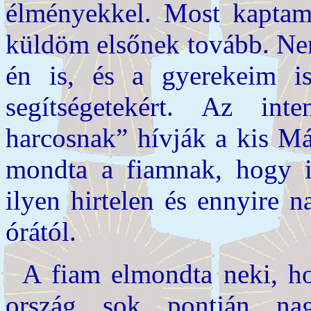
élményekkel. Most kaptam 
küldöm elsőnek tovább. Nem
én is, és a gyerekeim i
segítségetekért. Az int
harcosnak” hívják a kis Má
mondta a fiamnak, hogy i
ilyen hirtelen és ennyire n
órától.
A fiam elmondta neki, ho
ország sok pontján na