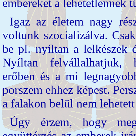
embereket a lehetetlennek t
Igaz az életem nagy rés
voltunk szocializálva. Csa
be pl. nyíltan a lelkészek
Nyíltan felvállalhatju
erőben és a mi legnagyobb
porszem ehhez képest. Persz
a falakon belül nem lehetett
Úgy érzem, hogy meg
együttérzés az emberek irá