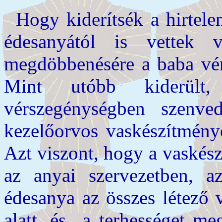
Hogy kiderítsék a hirtelen
édesanyától is vettek 
megdöbbenésére a baba vér
Mint utóbb kiderült,
vérszegénységben szenved
kezelőorvos vaskészítmény
Azt viszont, hogy a vaskés
az anyai szervezetben, a
édesanya az összes létező v
alatt, és a terhességet me