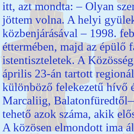
itt, azt mondta: – Olyan sze
jöttem volna. A helyi gyüle
közbenjárásával – 1998. feb
éttermében, majd az épülő f
istentiszteletek. A Közössé
április 23-án tartott region
különböző felekezetű hívő 
Marcaliig, Balatonfüredtő
tehető azok száma, akik elő
A közösen elmondott ima ált