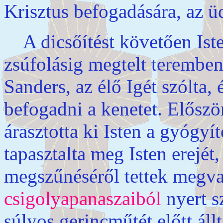
Krisztus befogadására, az ü
A dicsőítést követően Isten
zsúfolásig megtelt teremben
Sanders, az élő Igét szólta, 
befogadni a kenetet. Előszö
árasztotta ki Isten a gyógyít
tapasztalta meg Isten erejét
megszűnéséről tettek megva
csigolyapanaszaiból
nyert s
súlyos gerincműtét előtt ál