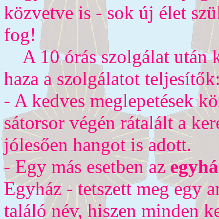
közvetve is - sok új élet szü
fog!
A 10 órás szolgálat után 
haza a szolgálatot teljesítők
- A kedves meglepetések közé
sátorsor végén rátalált a ke
jólesően hangot is adott.
- Egy más esetben az
egyhá
Egyház - tetszett meg egy a
találó név, hiszen minden k