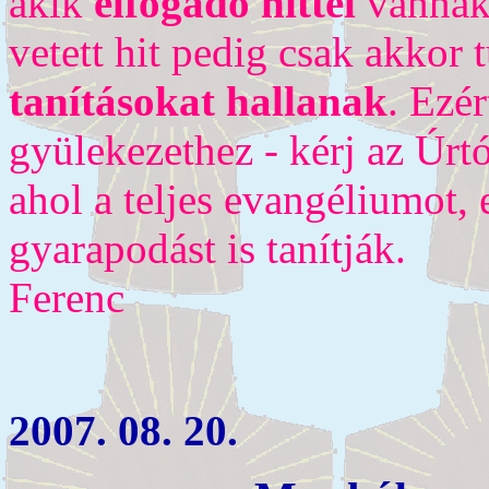
akik
elfogadó hittel
vannak 
vetett hit pedig csak akkor 
tanításokat hallanak
. Ezé
gyülekezethez - kérj az Úrt
ahol a teljes evangéliumot, 
gyarapodást is tanítják.
Ferenc
2007. 08. 20.