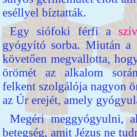
eséllyel bíztatták.
Egy siófoki férfi a
szí
gyógyító sorba. Miután a f
követően megvallotta, hogy
örömét az alkalom során
felkent szolgálója nagyon ö
az Úr erejét, amely gyógyul
Megéri meggyógyulni, ak
betegség, amit Jézus ne tu