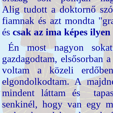
Alig tudott a doktornő szó
fiamnak és azt mondta "gra
és
csak az ima képes ilyen
Én most nagyon sokat
gazdagodtam, elsősorban a 
voltam a közeli erdőb
elgondolkodtam. A majdn
mindent láttam és tapas
senkinél, hogy van egy m