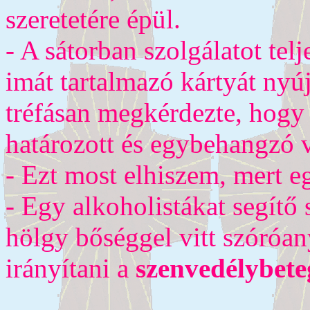
szeretetére épül.
- A sátorban szolgálatot tel
imát tartalmazó kártyát nyú
tréfásan megkérdezte, hog
határozott és egybehangzó v
- Ezt most elhiszem, mert 
- Egy alkoholistákat segítő
hölgy bőséggel vitt szóróa
irányítani a
szenvedélybete