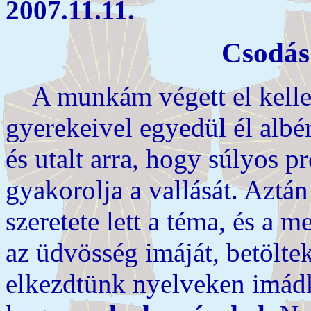
2007.11.11.
Csodás 
A munkám végett el kellet
gyerekeivel egyedül él albé
és utalt arra, hogy súlyos 
gyakorolja a vallását. Aztán
szeretete lett a téma, és a 
az üdvösség imáját, betölte
elkezdtünk nyelveken imádko