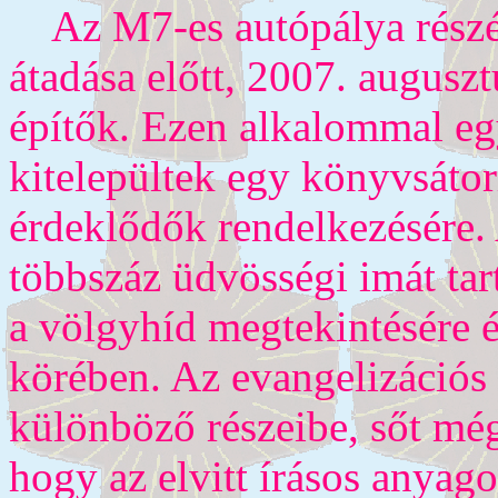
Az M7-es autópálya részé
átadása előtt, 2007. auguszt
építők. Ezen alkalommal egy
kitelepültek egy könyvsátorr
érdeklődők rendelkezésére.
többszáz üdvösségi imát tar
a völgyhíd megtekintésére é
körében. Az evangelizációs 
különböző részeibe, sőt még
hogy az elvitt írásos anyago