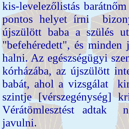
kis-levelezőlistás barátnő
pontos helyet írni bizo
újszülött baba a szülés ut
"befehéredett", és minden 
halni. Az egészségügyi sze
kórházába, az újszülött int
babát, ahol a vizsgálat ki
szintje [vérszegénység] kr
Vérátömlesztést adtak ne
javulni.