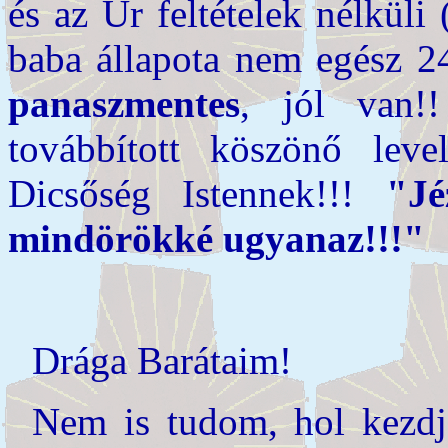
és az Úr feltételek nélküli 
baba állapota nem egész 24
panaszmentes
, jól van!
továbbított köszönő lev
Dicsőség Istennek!!!
"Jé
mindörökké ugyanaz!!!"
Drága Barátaim!
Nem is tudom, hol kezdj