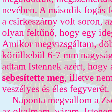
nevében. A második fogás f
a csirkeszárny volt soron, a
olyan feltűnő, hogy egy id
Amikor megvizsgáltam, dö
körülbebül 6-7 mm nagyságú
adtam Istennek azért, hogy 
sebesítette meg
, illetve ne
veszélyes és éles fegyverét.
Naponta megvallom a Zsolt
az oltalmam, váram, Istene