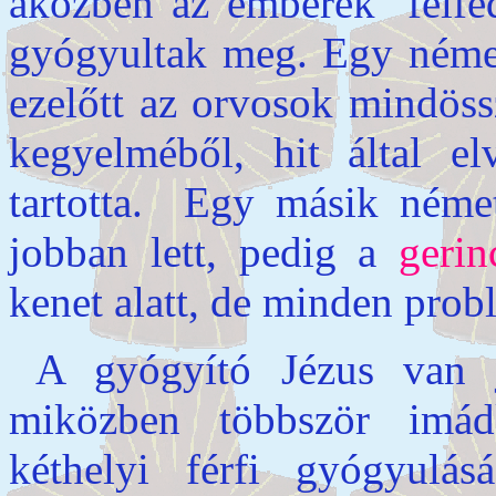
aközben az emberek ’felfe
gyógyultak meg. Egy német 
ezelőtt az orvosok mindös
kegyelméből, hit által e
tartotta. Egy másik néme
jobban lett, pedig a
gerin
kenet alatt, de minden probl
A gyógyító Jézus van 
miközben többször imádk
kéthelyi férfi gyógyulá