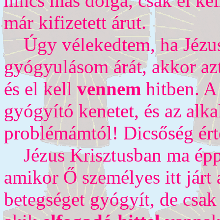
nincs más dolga, csak el kel
már kifizetett árut.
Úgy vélekedtem, ha Jézus k
gyógyulásom árát, akkor az
és el kell
vennem
hitben. A
gyógyító kenetet, és az al
problémámtól! Dicsőség ért
Jézus Krisztusban ma épp
amikor Ő személyes itt járt
betegséget gyógyít, de csak