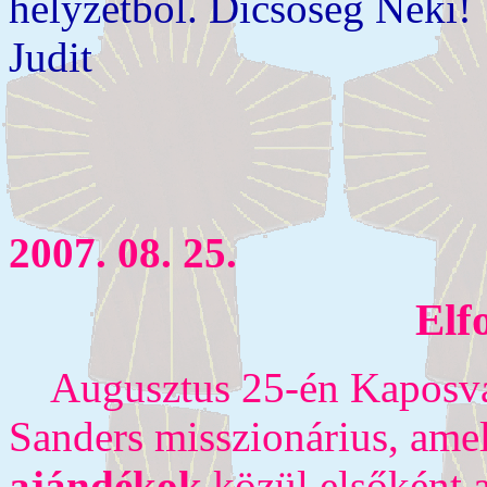
helyzetből. Dicsőség Neki!
Judit
2007. 08. 25.
Elf
Augusztus 25-én Kaposváro
Sanders misszionárius, ame
ajándékok
közül elsőként 