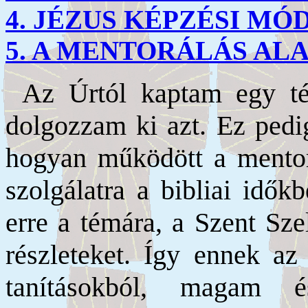
4. JÉZUS KÉPZÉSI MÓ
5. A MENTORÁLÁS AL
Az Úrtól kaptam egy t
dolgozzam ki azt. Ez pedi
hogyan működött a mentorá
szolgálatra a bibliai idők
erre a témára, a Szent Sz
részleteket. Így ennek az
tanításokból, magam és