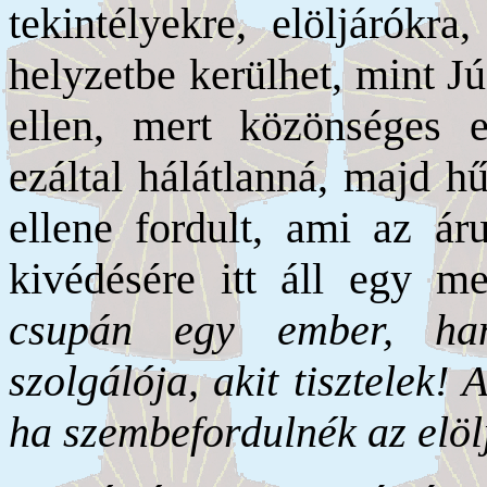
tekintélyekre, elöljárókr
helyzetbe kerülhet, mint Jú
ellen, mert közönséges e
ezáltal hálátlanná, majd h
ellene fordult, ami az ár
kivédésére itt áll egy m
csupán egy ember, han
szolgálója, akit tisztelek
ha szembefordulnék az elö