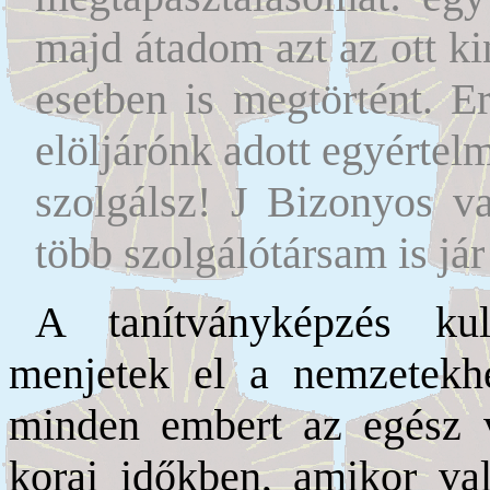
majd átadom azt az ott k
esetben is megtörtént. E
elöljárónk adott egyértelm
szolgálsz!
J
Bizonyos va
több szolgálótársam is já
A tanítványképzés kul
menjetek el a nemzetekh
minden embert az egész 
korai időkben, amikor val