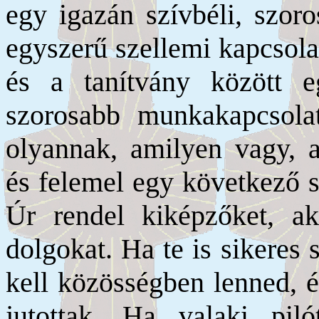
egy igazán szívbéli, szoro
egyszerű szellemi kapcsola
és a tanítvány között eg
szorosabb munkakapcsolat
olyannak, amilyen vagy, a
és felemel egy következő s
Úr rendel kiképzőket, ak
dolgokat. Ha te is sikeres 
kell közösségben lenned, é
jutottak. Ha valaki pil