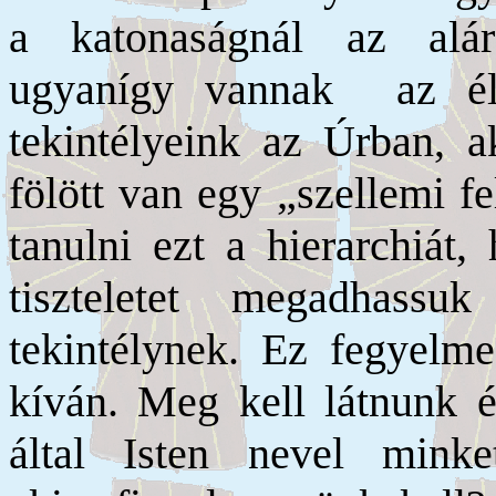
a katonaságnál az alár
ugyanígy vannak az élet
tekintélyeink az Úrban, 
fölött van egy „szellemi fe
tanulni ezt a hierarchiát,
tiszteletet megadhass
tekintélynek. Ez fegyelmez
kíván. Meg kell látnunk é
által Isten nevel min