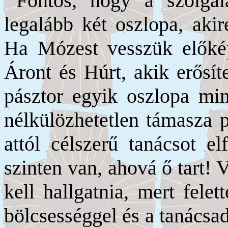
Fontos, hogy a szolgál
legalább két oszlopa, aki
Ha Mózest vesszük előképk
Áront és Húrt, akik erősít
pásztor egyik oszlopa mi
nélkülözhetetlen támasza p
attól célszerű tanácsot e
szinten van, ahová ő tart!
kell hallgatnia, mert felet
bölcsességgel és a tanácsad