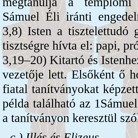
megtanulja a templomi 
Sámuel Éli iránti engedel
3,8) Isten a tisztelettud
tisztségre hívta el: papi, pr
3,19–20) Kitartó és Istenhe
vezetője lett. Elsőként ő h
fiatal tanítványokat képzett
példa található az 1Sámuel
a tanítványon keresztül szó
c.) Illés és Elizeus