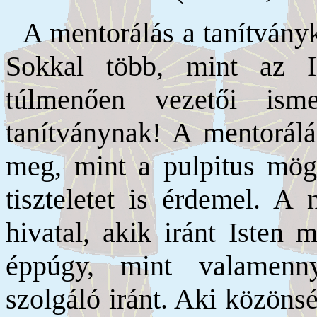
A mentorálás a tanítvány
Sokkal több, mint az I
túlmenően vezetői ism
tanítványnak! A mentorálá
meg, mint a pulpitus mögö
tiszteletet is érdemel. A 
hivatal, akik iránt Isten 
éppúgy, mint valamennyi
szolgáló iránt. Aki közöns