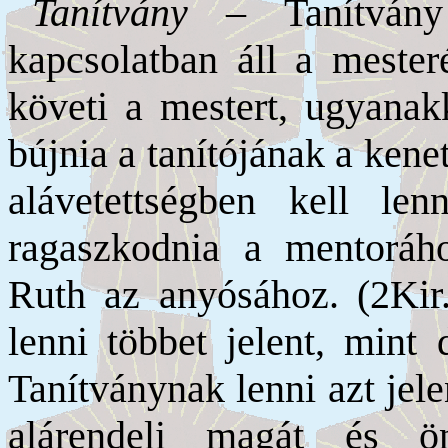
Tanítvány
– Tanítvány 
kapcsolatban áll a mester
követi a mestert, ugyanak
bújnia a tanítójának a kene
alávetettségben kell le
ragaszkodnia a mentoráho
Ruth az anyósához. (2Kir.
lenni többet jelent, mint 
Tanítványnak lenni azt jele
alárendeli magát és ön