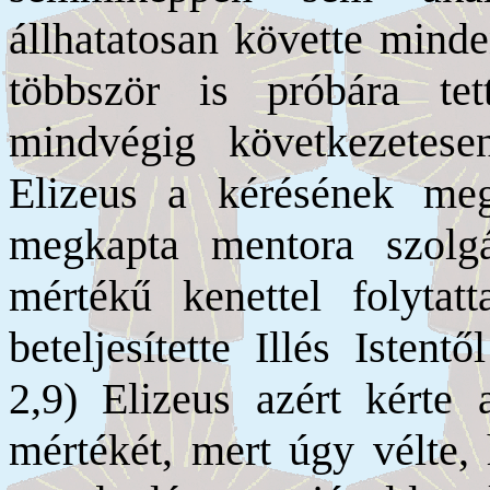
állhatatosan követte minde
többször is próbára te
mindvégig következetesen
Elizeus a kérésének megf
megkapta mentora szolgá
mértékű kenettel folytatt
beteljesítette Illés Istent
2,9) Elizeus azért kérte 
mértékét, mert úgy vélte,