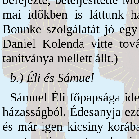
mai időkben is láttunk h
Bonnke szolgálatát jó egy
Daniel Kolenda vitte tov
tanítványa mellett állt.)
b.) Éli és Sámuel
Sámuel Éli főpapsága ide
házasságból. Édesanyja ezé
és már igen kicsiny korába