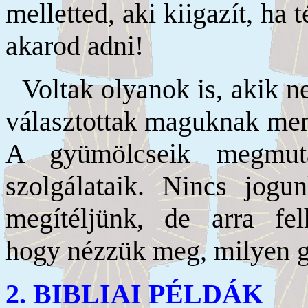
melletted, aki kiigazít, ha 
akarod adni!
Voltak olyanok is, akik ne
választottak maguknak ment
A gyümölcseik megmuta
szolgálataik. Nincs jogu
megítéljünk, de arra fe
hogy nézzük meg, milyen g
2. BIBLIAI PÉLDÁK