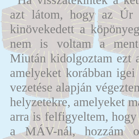
azt látom, hogy az Úr 
kinövekedett a köpönyeg
nem is voltam a mentor
Miután kidolgoztam ezt a
amelyeket korábban igei 
vezetése alapján végezte
helyzetekre, amelyeket 
arra is felfigyeltem, ho
a MÁV-nál, hozzám os