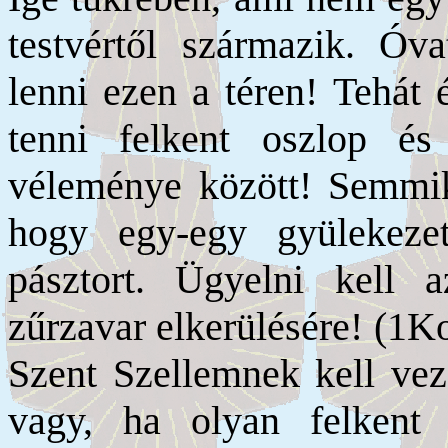
testvértől származik. Óva
lenni ezen a téren! Tehát 
tenni felkent oszlop és
véleménye között! Semmi
hogy egy-egy gyülekezet
pásztort. Ügyelni kell 
zűrzavar elkerülésére! (1Ko
Szent Szellemnek kell vezé
vagy, ha olyan felkent