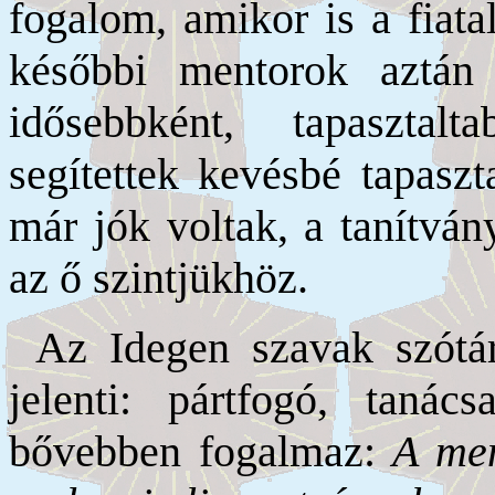
fogalom, amikor is a fiata
későbbi mentorok aztán 
idősebbként, tapasztal
segítettek kevésbé tapaszt
már jók voltak, a tanítván
az ő szintjükhöz.
Az Idegen szavak szótá
jelenti: pártfogó, taná
bővebben fogalmaz:
A men