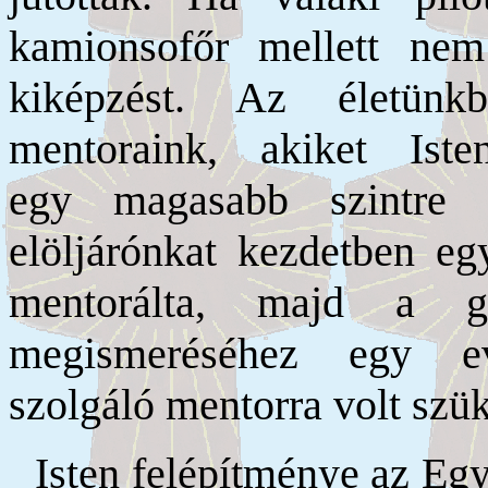
kamionsofőr mellett ne
kiképzést. Az életün
mentoraink, akiket Ist
egy magasabb szintre 
elöljárónkat kezdetben eg
mentorálta, majd a g
megismeréséhez egy e
szolgáló mentorra volt szü
Isten felépítménye az Eg