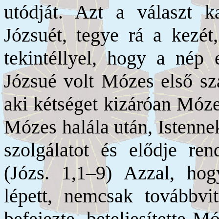
utódját. Azt a választ 
Józsuét, tegye rá a kezét,
tekintéllyel, hogy a nép 
Józsué volt Mózes első sz
aki kétséget kizáróan Móze
Mózes halála után, Istenne
szolgálatot és elődje rend
(Józs. 1,1–9) Azzal, h
lépett, nemcsak továbbv
befejezte, beteljesítette M