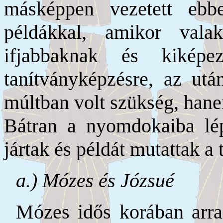
másképpen vezetett ebb
példákkal, amikor vala
ifjabbaknak és kikép
tanítványképzésre, az utá
múltban volt szükség, hane
Bátran a nyomdokaiba lép
jártak és példát mutattak a
a.) Mózes és Józsué
Mózes idős korában arra 