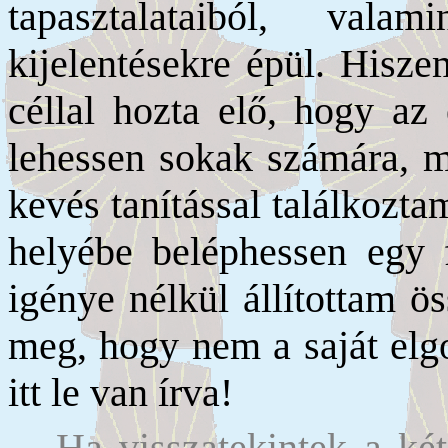
tapasztalataiból, vala
kijelentésekre épül. Hisze
céllal hozta elő, hogy az
lehessen sokak számára, mi
kevés tanítással találkozt
helyébe beléphessen egy f
igénye nélkül állítottam ö
meg, hogy nem a saját elg
itt le van írva!
Ha visszatekintek a két