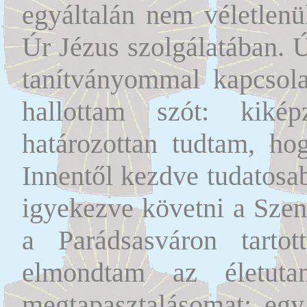
egyáltalán nem véletlenül
Úr Jézus szolgálatában. 
tanítványommal kapcsol
hallottam szót: kik
határozottan tudtam, ho
Innentől kezdve tudatosa
igyekezve követni a Szen
a Parádsasváron tart
elmondtam az életuta
megtapasztalásomat: egy