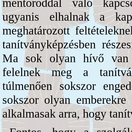
mentoroddal való kapcs
ugyanis elhalnak a kap
meghatározott feltételekne
tanítványképzésben részes
Ma sok olyan hívő van 
felelnek meg a tanítvá
túlmenően sokszor engede
sokszor olyan emberekre 
alkalmasak arra, hogy taní