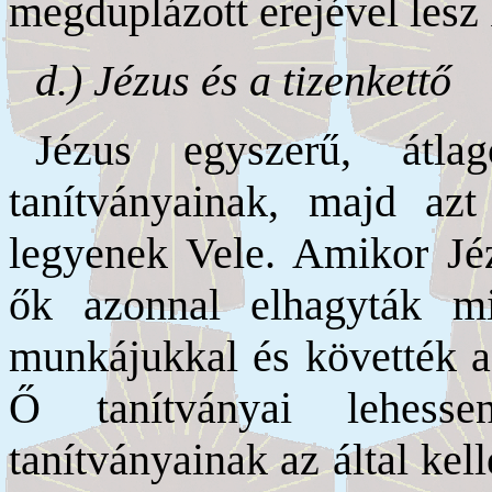
megduplázott erejével lesz k
d.) Jézus és a tizenkettő
Jézus egyszerű, átla
tanítványainak, majd azt
legyenek Vele. Amikor Jézu
ők azonnal elhagyták mi
munkájukkal és követték a
Ő tanítványai lehess
tanítványainak az által kel