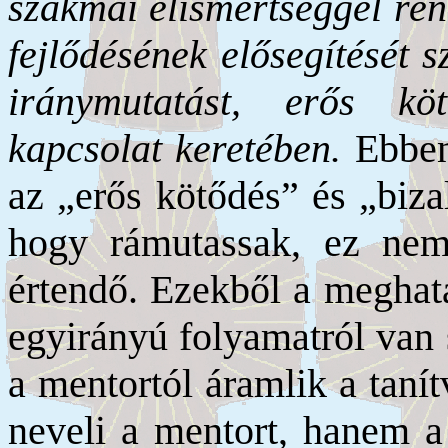
szakmai elismertséggel ren
fejlődésének elősegítését s
iránymutatást, erős köt
kapcsolat keretében.
Ebben
az „erős kötődés” és „biza
hogy rámutassak, ez nem 
értendő. Ezekből a meghatá
egyirányú folyamatról van 
a mentortól áramlik a taní
neveli a mentort, hanem a 