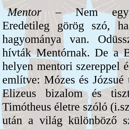
Mentor
– Nem egy ú
Eredetileg görög szó, ha
hagyománya van. Odüssze
hívták Mentórnak. De a Bi
helyen mentori szereppel é
említve: Mózes és Józsué ut
Elizeus bizalom és tiszt
Timótheus életre szóló (i.sz
után a világ különböző sz