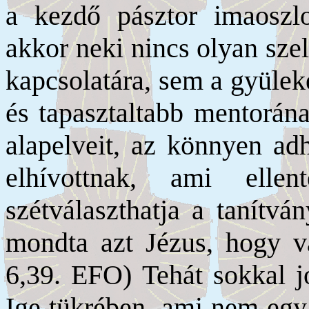
a kezdő pásztor imaoszl
akkor neki nincs olyan sze
kapcsolatára, sem a gyüleke
és tapasztaltabb mentorán
alapelveit, az könnyen adh
elhívottnak, ami elle
szétválaszthatja a tanítván
mondta azt Jézus, hogy 
6,39. EFO) Tehát sokkal j
Ige tükrében, ami nem egy 