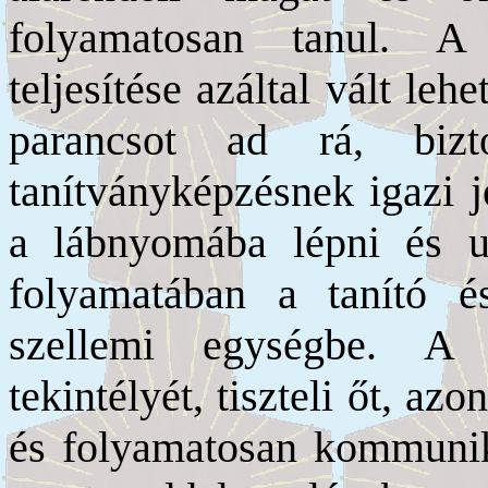
folyamatosan tanul. A 
teljesítése azáltal vált le
parancsot ad rá, bizt
tanítványképzésnek igazi j
a lábnyomába lépni és u
folyamatában a tanító é
szellemi egységbe. A 
tekintélyét, tiszteli őt, a
és folyamatosan kommunik