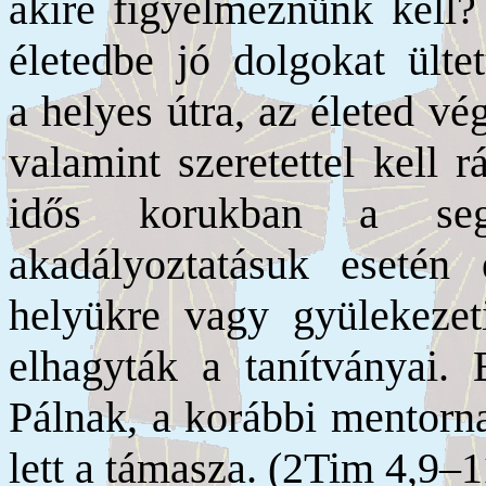
akire figyelmeznünk kell? 
életedbe jó dolgokat ültet
a helyes útra, az életed vé
valamint szeretettel kell 
idős korukban a segí
akadályoztatásuk esetén 
helyükre vagy gyülekezet
elhagyták a tanítványai. 
Pálnak, a korábbi mentorna
lett a támasza. (2Tim 4,9–1