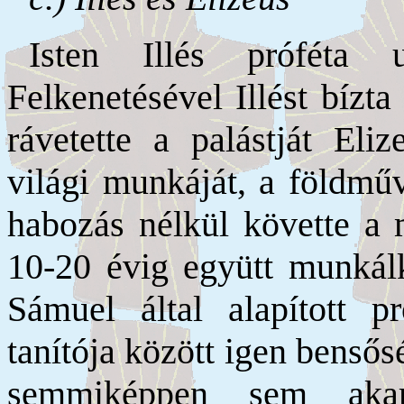
Isten Illés próféta ut
Felkenetésével Illést bízt
rávetette a palástját Eli
világi munkáját, a földműv
habozás nélkül követte a 
10-20 évig együtt munkálko
Sámuel által alapított pr
tanítója között igen bensős
semmiképpen sem akar