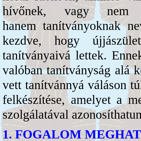
hívőnek, vagy nem m
hanem tanítványoknak neve
kezdve, hogy újjászül
tanítványaivá lettek. Enn
valóban tanítványság alá k
vett tanítvánnyá váláson tú
felkészítése, amelyet a m
szolgálatával azonosíthatu
1. FOGALOM MEGHA