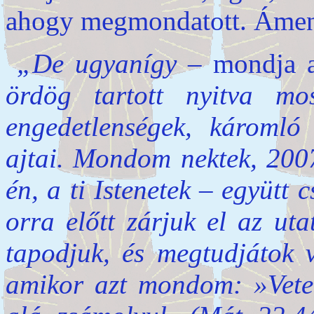
ahogy megmondatott. Áme
„De ugyanígy
– mondja 
ördög tartott nyitva mo
engedetlenségek, káromló
ajtai. Mondom nektek, 2007
én, a ti Istenetek – együtt 
orra előtt zárjuk el az uta
tapodjuk, és megtudjátok v
amikor azt mondom: »Vetem