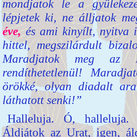
mondjatok le a gyülekeze
lépjetek ki, ne álljatok 
éve,
és ami kinyílt, nyitva 
hittel, megszilárdult biza
Maradjatok meg az Ig
rendíthetetlenül! Maradj
örökké, olyan diadalt ara
láthatott senki!”
Halleluja. Ó, halleluja
Áldjátok az Urat, igen, á