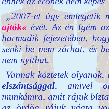
ennek az erőnek nem képes 
„2007-et úgy emlegetik 
ajtók«
évét. Az én Igém a
harmadik fejezetében, hog
senki be nem zárhat, és be
nem nyithat.
Vannak köztetek olyanok, 
elszántsággal
, amivel
o
munkámra, amit rájuk bíztam
az ördög rájuk vágta vol