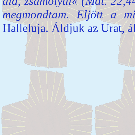
alá, zsámolyul« (Mát. 22,44
megmondtam. Eljött a m
Halleluja. Áldjuk az Urat, 