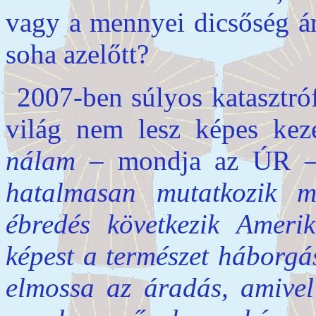
vagy a mennyei dicsőség ár
soha azelőtt?
2007-ben súlyos katasztró
világ nem lesz képes kez
nálam
– mondja az ÚR 
hatalmasan mutatkozik 
ébredés következik Ameri
képest a természet háborgá
elmossa az áradás, amivel