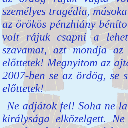
személyes tragédia, másoka
az örökös pénzhiány béníto
volt rájuk csapni a lehet
szavamat, azt mondja a
előttetek! Megnyitom az ajtó
2007-ben se az ördög, se s
előttetek!
Ne adjátok fel! Soha ne 
királysága elközelgett. N