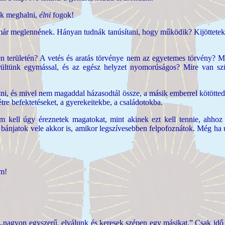
k meghalni,
élni
fogok!
 már meglennének. Hányan tudnák tanúsítani, hogy működik? Kijöttetek
 területén? A vetés és aratás törvénye nem az
egyetemes törvény? M
erültünk egymással, és az egész helyzet nyomorúságos? Mire van 
ni, és mivel nem magaddal házasodtál össze, a másik emberrel kötötted ö
tre befektetéseket, a gyerekeitekbe, a családotokba.
m kell úgy éreznetek magatokat, mint akinek ezt kell tennie, ahhoz
bánjatok vele akkor is, amikor legszívesebben felpofoznátok. Még ha úg
ám!
nagyon egyszerű, elválunk és keresek szépen egy másikat.” Csak idő k