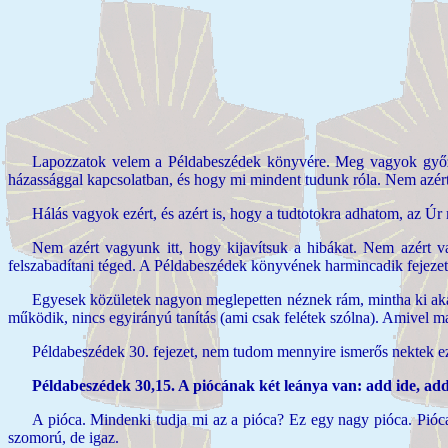
Lapozzatok velem a Példabeszédek könyvére. Meg vagyok győződ
házassággal kapcsolatban, és hogy mi mindent tudunk róla. Nem azért
Hálás vagyok ezért, és azért is, hogy a tudtotokra adhatom, az Ú
Nem azért vagyunk itt, hogy kijavítsuk a hibákat. Nem azért va
felszabadítani téged. A Példabeszédek könyvének harmincadik fejez
Egyesek közületek nagyon meglepetten néznek rám, mintha ki aka
működik, nincs egyirányú tanítás (ami csak felétek szólna). Amivel m
Példabeszédek 30. fejezet, nem tudom mennyire ismerős nektek ez 
Példabeszédek 30,15. A piócának két leánya van: add ide, ad
A pióca. Mindenki tudja mi az a pióca? Ez egy nagy pióca. Pióca
szomorú, de igaz.