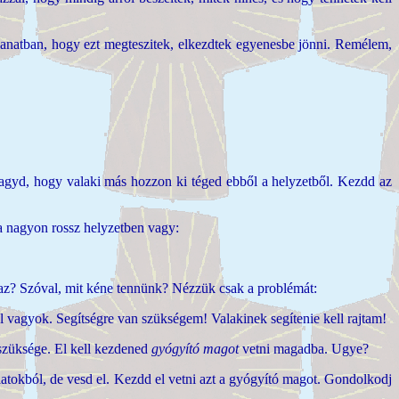
anatban, hogy ezt megteszitek, elkezdtek egyenesbe jönni. Remélem,
 Hagyd, hogy valaki más hozzon ki téged ebből a helyzetből. Kezdd az
a nagyon rossz helyzetben vagy:
gaz? Szóval, mit kéne tennünk? Nézzük csak a problémát:
 vagyok. Segítségre van szükségem! Valakinek segítenie kell rajtam!
 szüksége. El kell kezdened
gyógyító magot
vetni magadba. Ugye?
atokból, de vesd el. Kezdd el vetni azt a gyógyító magot. Gondolkodj