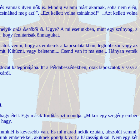
, és vannak ilyen nők is. Mindig valami mást akarnak, soha nem elég,
náltad meg azt!”, „Ezt kellett volna csinálnod!”, „Azt kellett volna
amelyik
más életéből él
. Ugye? A mi esetünkben, mint egy szúnyog, a
tet, hogy fenntartsák önmagukat.
játok venni, hogy az emberek a kapcsolataikban, legtöbbször vagy az
. Kihúzni, vagy beletenni... Csend van itt ma este... Hányan vették
zat kategóriájába. Itt a Példabeszédekben, csak lapozzatok vissza a
cáról.
t.
hagy ételt. Egy másik fordítás azt mondja: „Mikor egy szegény ember
 hagy.
emminél is kevesebb van. És mi marad nekik ezután, abszolút semmi.
álkoztunk emberekkel, akiknek gondjuk volt a házasságukkal. Nem egy-két