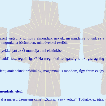
zért vagyunk itt, hogy elmondjuk nektek: mi mindenre jöttünk rá a
 magunkat a bőrünkben, mint évekkel ezelőtt.
ényekkel járt az Ő munkája a mi életünkben.
zabaddá tesz téged! Igaz? Ha megtudod az igazságot, az igazság fog
dent, amit nektek prédikálok, magamnak is mondom, úgy értem ez így
mondják: elég;
val a ma esti üzenetem címe˘:
„Szívsz, vagy vetsz?” Tudjátok ez igaz,