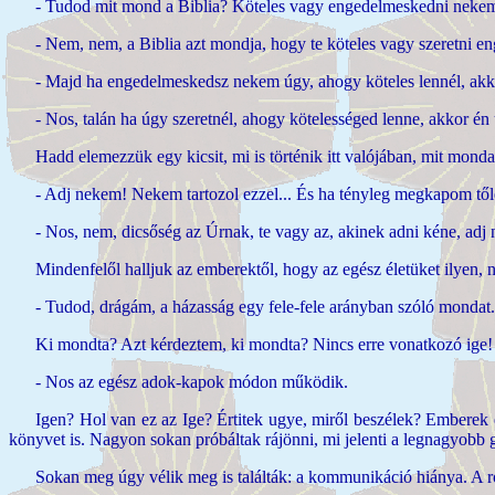
- Tudod mit mond a Biblia? Köteles vagy engedelmeskedni nekem,
- Nem, nem, a Biblia azt mondja, hogy te köteles vagy szeretni e
- Majd ha engedelmeskedsz nekem úgy, ahogy köteles lennél, akko
- Nos, talán ha úgy szeretnél, ahogy kötelességed lenne, akkor 
Hadd elemezzük egy kicsit, mi is történik itt valójában, mit mon
- Adj nekem! Nekem tartozol ezzel... És ha tényleg megkapom tőled
- Nos, nem, dicsőség az Úrnak, te vagy az, akinek adni kéne, adj 
Mindenfelől halljuk az emberektől, hogy az egész életüket ilyen, 
- Tudod, drágám, a házasság egy fele-fele arányban szóló mondat.
Ki mondta? Azt kérdeztem, ki mondta? Nincs erre vonatkozó ige!
- Nos az egész adok-kapok módon működik.
Igen? Hol van ez az Ige? Értitek ugye, miről beszélek? Emberek é
könyvet is. Nagyon sokan próbáltak rájönni, mi jelenti a legnagyobb
Sokan meg úgy vélik meg is találták: a kommunikáció hiánya. A