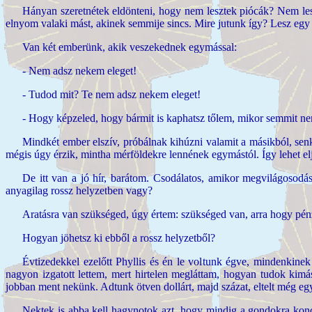
Hányan szeretnétek eldönteni, hogy nem lesztek piócák? Nem les
elnyom valaki mást, akinek semmije sincs. Mire jutunk így? Lesz egy 
Van két emberünk, akik veszekednek egymással:
- Nem adsz nekem eleget!
- Tudod mit? Te nem adsz nekem eleget!
- Hogy képzeled, hogy bármit is kaphatsz tőlem, mikor semmit n
Mindkét ember elszív, próbálnak kihúzni valamit a másikból, se
mégis úgy érzik, mintha mérföldekre lennének egymástól. Így lehet elj
De itt van a jó hír, barátom. Csodálatos, amikor megvilágosodás
anyagilag rossz helyzetben vagy?
Aratásra van szükséged, úgy értem: szükséged van, arra hogy pé
Hogyan jöhetsz ki ebből a rossz helyzetből?
Évtizedekkel ezelőtt Phyllis és én le voltunk égve, mindenkinek
nagyon izgatott lettem, mert hirtelen megláttam, hogyan tudok kim
jobban ment nekünk. Adtunk ötven dollárt, majd százat, eltelt még egy 
Nektek is abba kell hagynotok azt, hogy mindig a gondokra konce