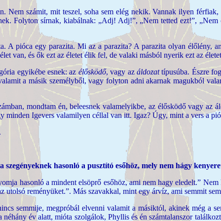
n. Nem számit, mit teszel, soha sem elég nekik. Vannak ilyen férfiak
. Folyton sírnak, kiabálnak: „Adj! Adj!”, „Nem tetted ezt!”, „Nem csi
ita. A pióca egy parazita. Mi az a parazita? A parazita olyan élőlény, 
 élet van, és ők ezt az életet élik fel, de valaki másból nyerik ezt az éle
egória egyikébe esnek: az
élősködő
, vagy az
áldozat
típusúba. Észre fog
alamit a másik személyből, vagy folyton adni akarnak magukból valamit
ámban, mondtam én, beleesnek valamelyikbe, az élősködő vagy az áldo
y minden Igevers valamilyen céllal van itt. Igaz? Úgy, mint a vers a pió
.
a szegényeknek hasonló a pusztító esőhöz, mely nem hágy kenyere
nyomja hasonló a mindent elsöprő esőhöz, ami nem hagy eledelt.” Nem 
i az utolsó reményüket.”. Más szavakkal, mint egy árvíz, ami semmit sem
incs semmije, megpróbál elvenni valamit a másiktól, akinek még a s
att a néhány év alatt, mióta szolgálok, Phyllis és én számtalanszor tal