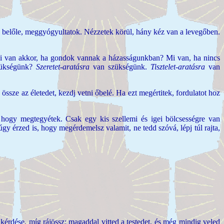
 belőle, meggyógyultatok. Nézzetek körül, hány kéz van a levegőben.
i van akkor, ha gondok vannak a házasságunkban? Mi van, ha nincs
szükségünk?
Szeretet-aratásra
van szükségünk.
Tisztelet-aratásra
van
ssze az életedet, kezdj vetni őbelé. Ha ezt megértitek, fordulatot hoz
 hogy megtegyétek. Csak egy kis szellemi és igei bölcsességre van
y érzed is, hogy megérdemelsz valamit, ne tedd szóvá, lépj túl rajta,
érdése, míg rájössz: magaddal vitted a testedet, és még mindig veled