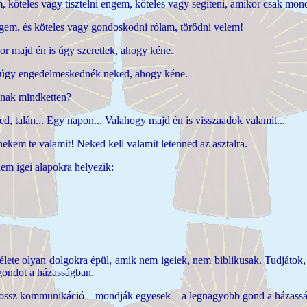
 köteles vagy tisztelni engem, köteles vagy segíteni, amikor csak mo
ngem, és köteles vagy gondoskodni rólam, törődni velem!
r majd én is úgy szeretlek, ahogy kéne.
én úgy engedelmeskednék neked, ahogy kéne.
danak mindketten?
, talán... Egy napon... Valahogy majd én is visszaadok valamit...
nekem te valamit! Neked kell valamit letenned az asztalra.
nem igei alapokra helyezik:
lete olyan dolgokra épül, amik nem igeiek, nem biblikusak. Tudjátok, 
 gondot a házasságban.
 rossz kommunikáció – mondják egyesek – a legnagyobb gond a házass