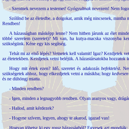
- Szentnek nevezem a testemet!
Gyógyultnak
nevezem! Nem fogo
Szólítsd be az életedbe, a dolgokat, amik még nincsenek, mintha
Rendben!
A házasságban másképp lenne? Nem hitben járunk az élet minden
többé szerelem (szeretet)? Mi van, ha kutya-macska viszonyba k
szükségünk. Kéne egy kis segítség.
Tehát mi az első lépés? Vetnetek kell valamit! Igaz? Kezdjetek vet
az életetekben. Kezdjetek vetni beléjük. A házastársatokba hozzatok lé
Hogy mit értek ezen? Idő, szeretet és adakozás
befektetést
. Ne
szükségetek ahhoz, hogy elkezdjetek vetni a másikba; hogy
kedvesen
és ne dühöngj miatta.
- Minden rendben?
- Igen, minden a legnagyobb rendben. Olyan aranyos vagy, drág
- Hallod, amit kérdezek?
- Hogyne szívem, legyen, ahogy te akarod, igazad van!
Hogyan jöhetsz ki egy rossz házasságból? Egyesek azt mondják: „