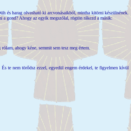
üh és harag olvasható ki arcvonásaikból, mintha kitörni készülnének.
 mi a gond? Ahogy az egyik megszólal, rögtön rákezd a másik:
ik rólam, ahogy kéne, semmit sem tesz meg értem.
 És te nem törődsz ezzel, egyedül engem érdekel, te figyelmen kívül