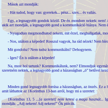
Mások azt mondják:
- Hát tudod, hogy van: gyerekek... pénz... szex... és vallás.
Egy, a legnagyobb gondok közül. De én mondom nektek: nem! A
akik azt mondják, a legnagyobb gond a kommunikáció hiánya. Nem ért
- Nyugodtan megmondhatod nekem, mit érzel, meghallgatlak, mo
- Nos, utálom a képedet! Rosszul vagyok, ha rád nézek! Nem bíro
Mit gondolsz? Nem tudsz kommunikálni? Dehogynem.
- Igen? Én is utálom a képedet!
Na, most hol tartunk? Kommunikálunk, nem? Elmondjuk egymásna
szeretném nektek, a
legnagyobb gond a házasságban „ö” betűvel kez
Minden gond legnagyobb forrása a házasságban, az önzés. Ez a hi
amit láthattok az 1Korinthus 13-ban arról, hogy mi a szeretet:
1Korinthus 13, 5
...[a szeretet] nem keresi a maga hasznát...
I
mondják: „Adj nekem! Adj nekem!” Ők piócák.