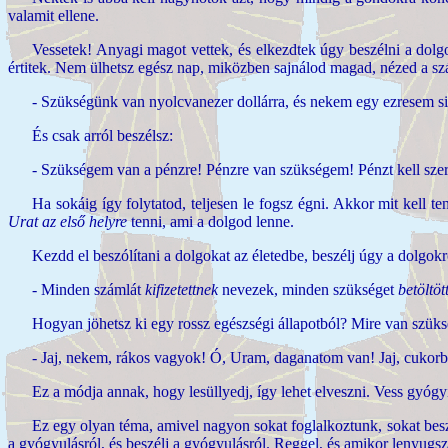
valamit ellene.
Vessetek! Anyagi magot vettek, és elkezdtek úgy beszélni a dol
értitek. Nem ülhetsz egész nap, miközben sajnálod magad, nézed a szá
- Szükségünk van nyolcvanezer dollárra, és nekem egy ezresem s
És csak arról beszélsz:
- Szükségem van a pénzre! Pénzre van szükségem! Pénzt kell sz
Ha sokáig így folytatod, teljesen le fogsz égni. Akkor mit kell 
Urat az első helyre
tenni, ami a dolgod lenne.
Kezdd el beszólítani a dolgokat az életedbe, beszélj úgy a dolgo
- Minden számlát
kifizetettnek
nevezek, minden szükséget
betöltöt
Hogyan jöhetsz ki egy rossz egészségi állapotból? Mire van szüks
- Jaj, nekem, rákos vagyok! Ó, Uram, daganatom van! Jaj, cukorb
Ez a módja annak, hogy lesüllyedj, így lehet elveszni. Vess gyóg
Ez egy olyan téma, amivel nagyon sokat foglalkoztunk, sokat besz
a gyógyulásról, és beszélj a gyógyulásról. Reggel, és amikor lenyugsz