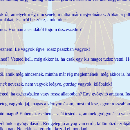
gokról, amelyek még nincsenek, mintha már megvolnának. Abban a pill
mlákat, és arról beszélsz, amid nincs:
incs. Honnan a csudából fogom összeszedni?
ereznem! Le vagyok égve, rossz passzban vagyok!
tenned? Vetned kell, még akkor is, ha csak egy kis magot tudsz vetni.
król, amik még nincsenek, mintha már rég meglennének, még akkor is, h
tnek
nevezek, nem vagyok leégve,
gazdag
vagyok, kilábalok!
éged, ha egészségileg vagy rossz állapotban? Egy gyógyító aratásra. I
eteg vagyok, jaj, magas a vérnyomásom, most mi lesz, egyre rosszabbul
yító magot! Ebben az esetben a saját tested az, aminek gyógyulásra van
éltünk a gyógyulásról. Rengeteg jó anyag van erről, különböző szolgál
ik a nap. Ne tekints a gondra, kezdd el mondani: