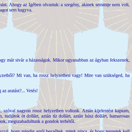
mást. Ahogy az Igében olvastuk: a szegény, akinek semmije nem volt,
 magot sem hagyva.
 hogy már sivár a házasságuk. Mikor ugyanabban az ágyban fekszenek,
elyzetből? Mi van, ha rossz helyzetben vagy! Mire van szükséged, ha
az aratást?... Vetés!
k, szóval nagyon rossz helyzetben voltunk. Aztán kijelentést kaptam,
 tudjátok öt dollárt, aztán tíz dollárt, aztán húsz dollárt, hamarosan
ttünk, megszabadultunk a gondok terhétől.
zal, hogy mindig arról beszéltek, mitek nincs, és hogy tennetek kell