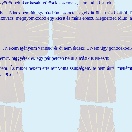
ég gyötrődnek, karikásak, vörösek a szemeik, nem tudnak aludni.
 Nincs bennük egymás iránti szeretet, egyik itt ül, a másik ott ül. D
li szivacs, megnyomkodod egy kicsit és máris ereszt. Megkérded tőlük,
 és... Nekem igényeim vannak, és őt nem érdekli... Nem úgy gondoskod
, higgyétek el, egy pár percen belül a másik is elkezdi:
em! És mikor nekem erre lett volna szükségem, te nem álltál mellém!
nk, hogy…!