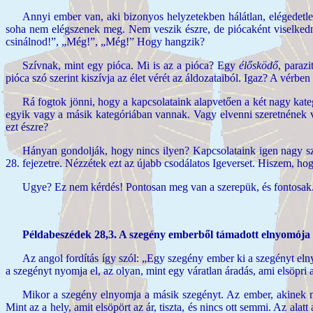
Annyi ember van, aki bizonyos helyzetekben hálátlan, elégedetle
soha nem elégszenek meg. Nem veszik észre, de piócaként viselkednek
csinálnod!”, „Még!”, „Még!” Hogy hangzik?
Szívnak, mint egy pióca. Mi is az a pióca? Egy
élősködő
, paraz
pióca szó szerint kiszívja az élet vérét az áldozataiból. Igaz? A vérben
Rá fogtok jönni, hogy a kapcsolataink alapvetően a két nagy kat
egyik vagy a másik kategóriában vannak. Vagy elvenni szeretnének v
ezt észre?
Hányan gondolják, hogy nincs ilyen? Kapcsolataink igen nagy sz
28. fejezetre. Nézzétek ezt az újabb csodálatos Igeverset. Hiszem, hog
Ugye? Ez nem kérdés! Pontosan meg van a szerepük, és fontosak
Példabeszédek 28,3. A szegény emberből támadott elnyomója 
Az angol fordítás így szól: „Egy szegény ember ki a szegényt el
a szegényt nyomja el, az olyan, mint egy váratlan áradás, ami elsöpr
Mikor a szegény elnyomja a másik szegényt. Az ember, akinek n
Mint az a hely, amit elsöpört az ár, tiszta, és nincs ott semmi. Az al