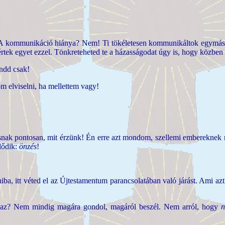
 kommunikáció hiánya? Nem! Ti tökéletesen kommunikáltok egymással
ek egyet ezzel. Tönkreteheted te a házasságodat úgy is, hogy közben
ndd csak!
m elviselni, ha mellettem vagy!
k pontosan, mit érzünk! Én erre azt mondom, szellemi embereknek ne
dődik:
önzés
!
ba, itt véted el az Újtestamentum parancsolatában való járást. Ami az
gaz? Nem mindig magára gondol, magáról beszél. Nem arról, hogy
n