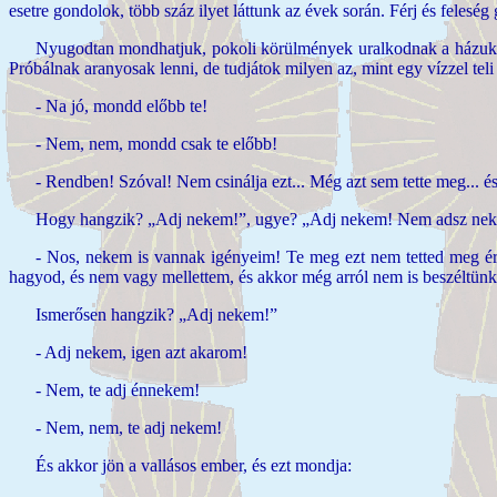
esetre gondolok, több száz ilyet láttunk az évek során. Férj és feles
Nyugodtan mondhatjuk, pokoli körülmények uralkodnak a házukban.
Próbálnak aranyosak lenni, de tudjátok milyen az, mint egy vízzel te
- Na jó, mondd előbb te!
- Nem, nem, mondd csak te előbb!
- Rendben! Szóval! Nem csinálja ezt... Még azt sem tette meg...
Hogy hangzik? „Adj nekem!”, ugye? „Adj nekem! Nem adsz nekem!”
- Nos, nekem is vannak igényeim! Te meg ezt nem tetted meg ért
hagyod, és nem vagy mellettem, és akkor még arról nem is beszéltü
Ismerősen hangzik? „Adj nekem!”
- Adj nekem, igen azt akarom!
- Nem, te adj énnekem!
- Nem, nem, te adj nekem!
És akkor jön a vallásos ember, és ezt mondja: