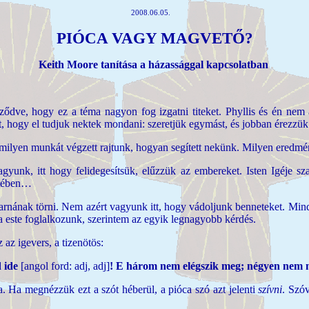
2008.06.05.
PIÓCA VAGY MAGVETŐ?
Keith Moore tanítása a házassággal kapcsolatban
ve, hogy ez a téma nagyon fog izgatni titeket. Phyllis és én nem a
, hogy el tudjuk nektek mondani: szeretjük egymást, és jobban érezzük
r milyen munkát végzett rajtunk, hogyan segített nekünk. Milyen eredm
gyunk, itt hogy felidegesítsük, elűzzük az embereket. Isten Igéje s
etében…
rnának törni. Nem azért vagyunk itt, hogy vádoljunk benneteket. Min
a este foglalkozunk, szerintem az egyik legnagyobb kérdés.
az igevers, a tizenötös:
d ide
[angol ford: adj, adj]
!
E három nem elégszik meg; négyen nem 
. Ha megnézzük ezt a szót héberül, a pióca szó azt jelenti
szívni
. Szó