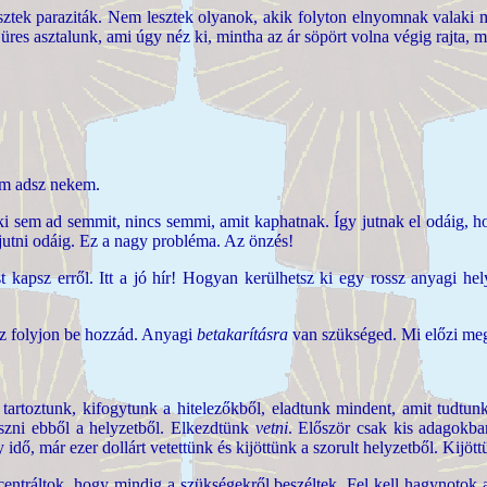
ztek paraziták. Nem lesztek olyanok, akik folyton elnyomnak valaki 
üres asztalunk, ami úgy néz ki, mintha az ár söpört volna végig rajta,
em adsz nekem.
nki sem ad semmit, nincs semmi, amit kaphatnak. Így jutnak el odáig,
utni odáig. Ez a
nagy probléma. Az önzés!
t kapsz erről. Itt a jó hír! Hogyan kerülhetsz ki egy rossz anyagi h
nz folyjon be hozzád. Anyagi
betakarításra
van szükséged. Mi előzi meg 
 tartoztunk, kifogytunk a hitelezőkből, eladtunk mindent, amit tudtun
ászni ebből a helyzetből. Elkezdtünk
vetni
. Először csak kis adagokban,
idő, már ezer dollárt vetettünk és kijöttünk a szorult helyzetből. Kijö
ntráltok, hogy mindig a szükségekről beszéltek. Fel kell hagynotok az