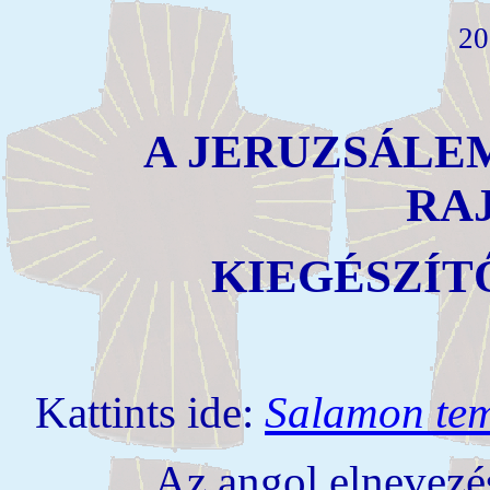
20
A JERUZSÁLE
RA
KIEGÉSZÍT
Kattints ide:
Salamon te
Az angol elnevezé