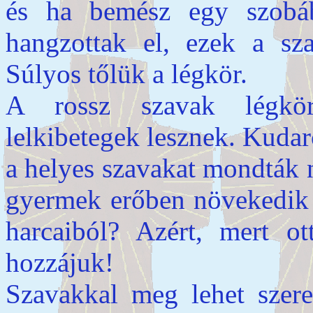
és ha bemész egy szobá
hangzottak el, ezek a s
Súlyos tőlük a légkör.
A rossz szavak légkör
lelkibetegek lesznek. Kudar
a helyes szavakat mondták 
gyermek erőben növekedik f
harcaiból? Azért, mert ot
hozzájuk!
Szavakkal meg lehet szeret