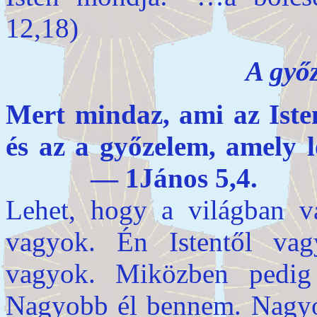
12,18)
A győz
Mert mindaz, ami az Istent
és az a győzelem, amely l
— 1János 5,4.
Lehet, hogy a világban v
vagyok. Én Istentől vag
vagyok. Miközben pedig
Nagyobb él bennem. Nagyo