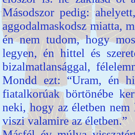
Másodszor pedig: ahelyett,
aggodalmaskodsz miatta, m
én nem tudom, hogy most
legyen, én hittel és szere
bizalmatlansággal, félelem
Mondd ezt: “Uram, én h
fiatalkorúak börtönébe k
neki, hogy az életben nem 
viszi valamire az életben.”
Másfél év múlva visszatér