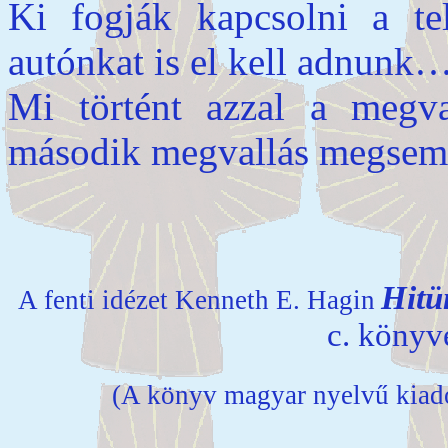
Ki fogják kapcsolni a te
autónkat is el kell adnunk
Mi történt azzal a megval
második megvallás megsemm
Hitü
A fenti idézet Kenneth E. Hagin
c. könyv
(A könyv magyar nyelvű kiadó