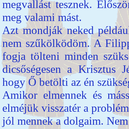
megvallást tesznek. Előszö
meg valami mást.
Azt mondják neked például
nem szűkölködöm. A Filippi
fogja tölteni minden szük
dicsőségesen a Krisztus J
hogy Ő betölti az én szüksé
Amikor elmennek és mássa
elméjük visszatér a problé
jól mennek a dolgaim. Nem t