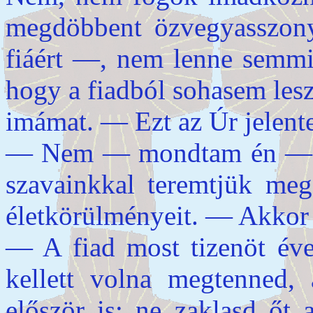
megdöbbent özvegyasszonyn
fiáért —, nem lenne semmi
hogy a fiadból sohasem les
imámat. — Ezt az Úr jelent
— Nem — mondtam én —, e
szavainkkal teremtjük me
életkörülményeit. — Akkor 
— A fiad most tizenöt éve
kellett volna megtenned,
először is: ne zaklasd őt 