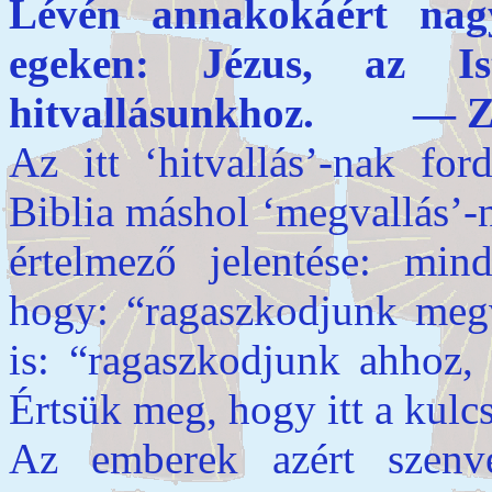
Lévén annakokáért nag
egeken: Jézus, az Is
hitvallásunkhoz. — Zs
Az itt ‘hitvallás’-nak fo
Biblia máshol ‘megvallás’-
értelmező jelentése: mind
hogy: “ragaszkodjunk meg
is: “ragaszkodjunk ahhoz,
Értsük meg, hogy itt a kulcs
Az emberek azért szenve