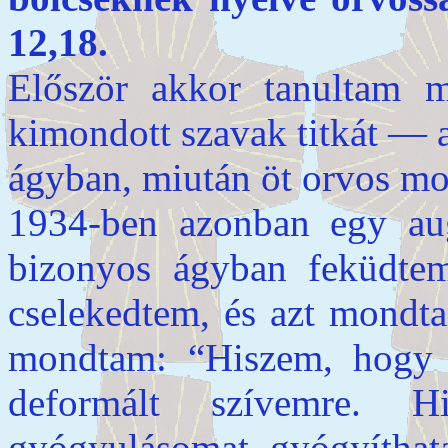
12,18.
Először akkor tanultam m
kimondott szavak titkát — 
ágyban, miután öt orvos mon
1934-ben azonban egy au
bizonyos ágyban feküdte
cselekedtem, és azt mond
mondtam: “Hiszem, hogy
deformált szívemre. 
gyógyulásomat gyógyíthata