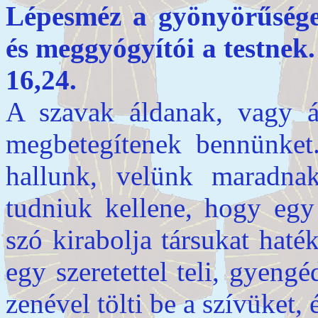
Lépesméz a gyönyörűséges
és meggyógyítói a t
16,24.
A szavak áldanak, vagy 
megbetegítenek bennünket
hallunk, velünk maradna
tudniuk kellene, hogy egy 
szó kirabolja társukat hat
egy szeretettel teli, gyeng
zenével tölti be a szívüket,