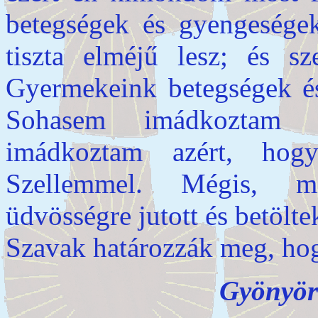
betegségek és gyengeségek
tiszta elméjű lesz; és sz
Gyermekeink betegségek és
Sohasem imádkoztam a
imádkoztam azért, hog
Szellemmel. Mégis, mi
üdvösségre jutott és betölt
Szavak határozzák meg, ho
Gyönyör