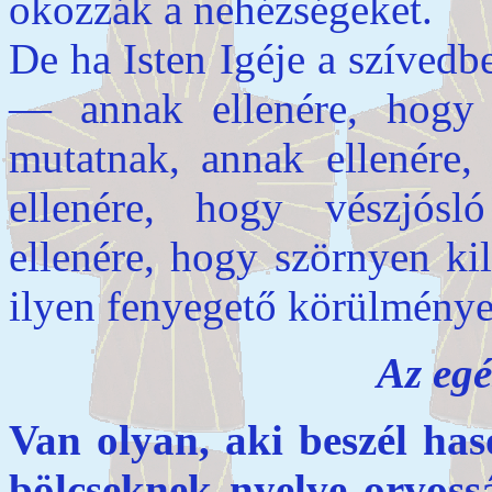
okozzák a nehézségeket.
De ha Isten Igéje a szívedb
— annak ellenére, hogy 
mutatnak, annak ellenére,
ellenére, hogy vészjósl
ellenére, hogy szörnyen ki
ilyen fenyegető körülmény
Az egé
Van olyan, aki beszél has
bölcseknek nyelve o