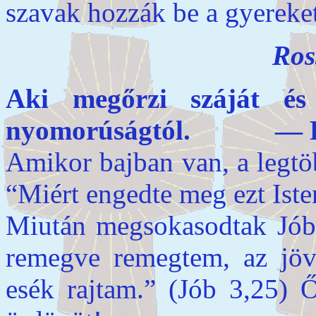
szavak hozzák be a gyereke
Ros
Aki megőrzi száját és 
nyomorúságtól. — Pél
Amikor bajban van, a legtöb
“Miért engedte meg ezt Ist
Miután megsokasodtak Jób 
remegve remegtem, az jöve
esék rajtam.” (Jób 3,25) Ő