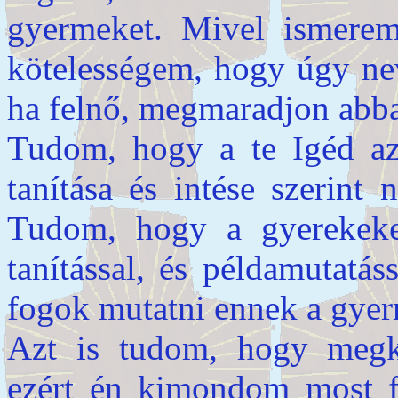
gyermeket. Mivel ismerem
kötelességem, hogy úgy nev
ha felnő, megmaradjon abban
Tudom, hogy a te Igéd az
tanítása és intése szerint
Tudom, hogy a gyerekeket
tanítással, és példamutatás
fogok mutatni ennek a gye
Azt is tudom, hogy megk
ezért én kimondom most fe