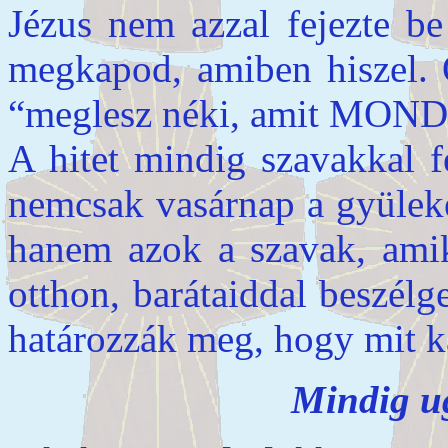
Jézus nem azzal fejezte b
megkapod, amiben hiszel. Ő
“meglesz néki, amit MON
A hitet mindig szavakkal f
nemcsak vasárnap a gyülek
hanem azok a szavak, amik
otthon, barátaiddal beszél
határozzák meg, hogy mit k
Mindig ug