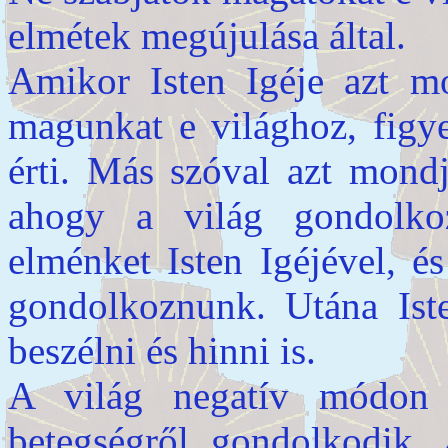
elmétek megújulása álta
Amikor Isten Igéje azt m
magunkat e világhoz, figye
érti. Más szóval azt mond
ahogy a világ gondolko
elménket Isten Igéjével, é
gondolkoznunk. Utána Ist
beszélni és hinni is.
A világ negatív módon
betegségről gondolkodik, 