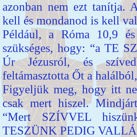
azonban nem ezt tanítja. A
kell és mondanod is kell va
Például, a Róma 10,9 és
szükséges, hogy: “a T
Úr Jézusról, és szíve
feltámasztotta Őt a halálból
Figyeljük meg, hogy itt ne
csak mert hiszel. Mindjár
“Mert SZÍVVEL hiszün
TESZÜNK PEDIG VALLÁ