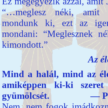
Ez megegyezik azzal, amit 
“…meglesz néki, amit
mondunk ki, ezt az iger
mondani: “Meglesznek n
kimondott.”
Az é
Mind a halál, mind az él
amiképpen ki-ki szeret
gyümölcsét. — Példa
Nem, nem fogok imádkozn