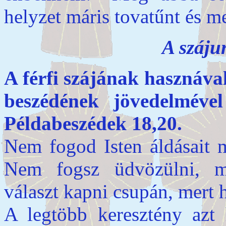
helyzet máris tovatűnt és m
A száju
A férfi szájának hasznával
beszédének jöved
Példabeszédek 18,20.
Nem fogod Isten áldásait m
Nem fogsz üdvözülni, m
választ kapni csupán, mert h
A legtöbb keresztény azt h