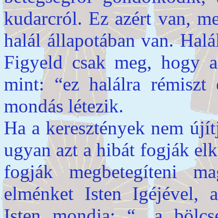
kudarcról. Ez azért van, me
halál állapotában van. Halá
Figyeld csak meg, hogy a
mint: “ez halálra rémisz
mondás létezik.
Ha a keresztények nem újít
ugyan azt a hibát fogják elk
fogják megbetegíteni ma
elménket Isten Igéjével,
Isten mondja: “…a bölcse