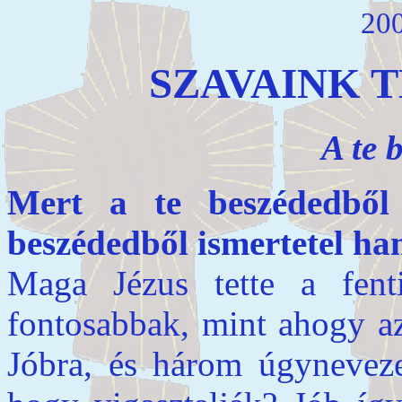
200
SZAVAINK 
A te 
Mert a te beszédedből 
beszédedből ismertetel ha
Maga Jézus tette a fenti
fontosabbak, mint ahogy a
Jóbra, és három úgynevezet