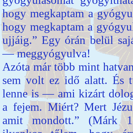
hogy megkaptam a gyógyulá
hogy megkaptam a gyógyulá
ujjáig.” Egy órán belül sa
— meggyógyulva!
Azóta már több mint hatvan 
sem volt ez idő alatt. És
lenne is — ami kizárt dol
a fejem. Miért? Mert Jéz
amit mondott.” (Márk 1