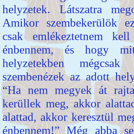
helyzetek. Látszatra meg
Amikor szembekerülök ez
csak emlékeztetnem kel
énbennem, és hogy mi
helyzetekben mégcsa
szembenézek az adott hely
“Ha nem megyek át rajta
kerüllek meg, akkor alatt
alattad, akkor keresztül m
énbennem!” Még abba se