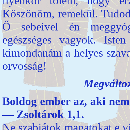
ilyenkor tőlem, hogy é
Köszönöm, remekül. Tudod, 
Ő sebeivel én meggyóg
egészséges vagyok. Iste
kimondanám a helyes szava
orvosság!
Megváltoz
Boldog ember az, aki n
— Zsoltárok 1,1.
Ne szabjátok magatokat e vi