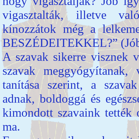
hogy vigasztalják? Jób így
vigasztalták, illetve v
kínozzátok még a lel
BESZÉDEITEKKEL?” (Jób
A szavak sikerre visznek 
szavak meggyógyítanak, 
tanítása szerint, a szava
adnak, boldoggá és egészs
kimondott szavaink tették 
ma.