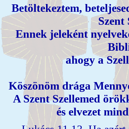
Betöltekeztem, beteljes
Szent 
Ennek jeleként nyelvek
Bibl
ahogy a Szell
Köszönöm drága Mennye
A Szent Szellemed örök
és elvezet min