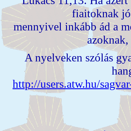
Lukács 11,13. Ha azért t
fiaitoknak j
mennyivel inkább ád a 
azoknak, 
A nyelveken szólás gy
hang
http://users.atw.hu/sagv