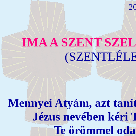
20
IMA A SZENT SZ
(SZENTLÉL
Mennyei Atyám, azt tanít
Jézus nevében kéri T
Te örömmel od