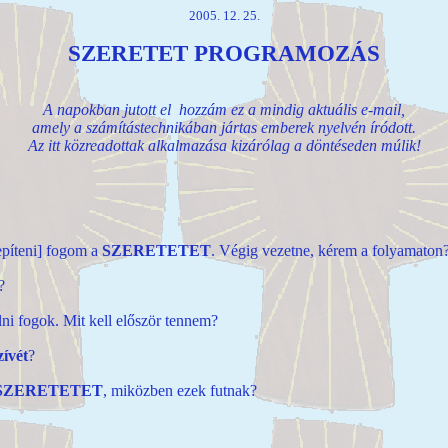
2005. 12. 25.
SZERETET PROGRAMOZÁS
A napokban jutott el hozzám ez a mindig aktuális e-mail,
amely a számítástechnikában jártas emberek nyelvén íródott.
Az itt közreadottak alkalmazása kizárólag a döntéseden múlik!
lepíteni] fogom a
SZERETETET
.
Végig vezetne, kérem a folyamaton
a?
ni fogok. Mit kell először tennem?
zívét
?
SZERETETET
, miközben ezek futnak?