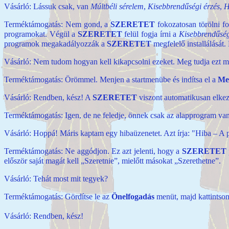
Vásárló: Lássuk csak, van
Múltbéli sérelem
,
Kisebbrendűségi érzés
,
H
Terméktámogatás: Nem gond, a
SZERETET
fokozatosan törölni f
programokat. Végül a
SZERETET
felül fogja írni a
Kisebbrendűség
programok megakadályozzák a
SZERETET
megfelelő installálását.
Vásárló: Nem tudom hogyan kell kikapcsolni ezeket. Meg tudja ezt
Terméktámogatás: Örömmel. Menjen a startmenübe és indítsa el a
Me
Vásárló: Rendben, kész! A
SZERETET
viszont automatikusan elkez
Terméktámogatás: Igen, de ne feledje, önnek csak az alapprogram va
Vásárló: Hoppá! Máris kaptam egy hibaüzenetet. Azt írja: "Hiba – A
Terméktámogatás: Ne aggódjon. Ez azt jelenti, hogy a
SZERETET
először saját magát kell „Szeretnie”, mielőtt másokat „Szerethetne”.
Vásárló: Tehát most mit tegyek?
Terméktámogatás: Gördítse le az
Önelfogadás
menüt, majd kattintson
Vásárló: Rendben, kész!