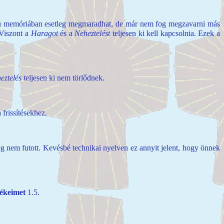
ú
memóriában esetleg
megmaradhat, de már nem fog megzavarni más
Viszont a
Haragot
és a
Neheztelést
teljesen ki kell kapcsolnia. Ezek a
eztelés
teljesen ki nem törlődnek.
 frissítésekhez.
 nem futott. Kevésbé technikai nyelven ez annyit jelent, hogy önnek
tékeimet
1.5.