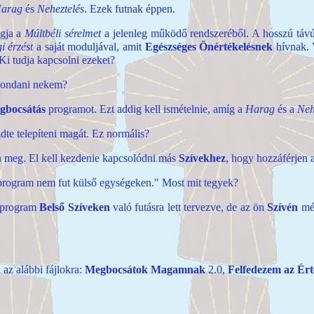
arag
és
Neheztelés
. Ezek futnak éppen.
ogja a
Múltbéli sérelmet
a jelenleg működő rendszeréből. A hosszú táv
i érzést
a saját moduljával, amit
Egészséges Önértékelésnek
hívnak. 
 Ki tudja kapcsolni ezeket?
 mondani nekem?
gbocsátás
programot. Ezt addig kell ismételnie, amíg a
Harag
és a
Neh
dte telepíteni magát. Ez normális?
n meg. El kell kezdenie kapcsolódni más
Szívekhez
, hogy hozzáférjen a
 program nem fut külső egységeken." Most mit tegyek?
program
Belső Szíveken
való futásra lett tervezve, de az ön
Szívén
még
 az alábbi fájlokra:
Megbocsátok Magamnak
2.0,
Felfedezem az Ér