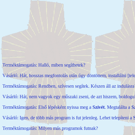
Terméktámogatás: Halló, miben segíthetek?
Vásárló: Hát, hosszas megfontolás után úgy döntöttem, installálni [te
Terméktámogatás: Rendben, szívesen segítek.
Készen áll az indulásr
Vásárló: Hát, nem vagyok egy műszaki zseni, de azt hiszem, boldogul
Terméktámogatás: Első lépésként nyissa meg a
Szívét
.
Megtalálta a
S
Vásárló: Igen, de több más program is fut jelenleg. Lehet telepíteni a
Terméktámogatás: Milyen más programok futnak?