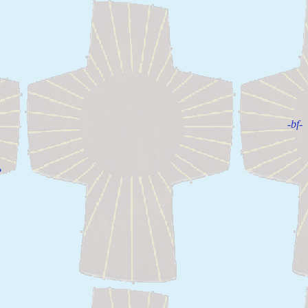
-bf-
?