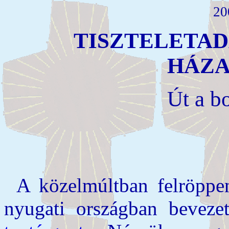
20
TISZTELETA
HÁZA
Út a b
A közelmúltban felröppen
nyugati országban beveze