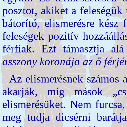
posztot, akiket a feleségük 
bátorító, elismerésre kész 
feleségek pozitív hozzáállá
férfiak. Ezt támasztja al
asszony koronája az ő férj
Az elismerésnek számos a
akarják, míg mások „cs
elismerésüket. Nem furcsa
meg tudja dicsérni barátja