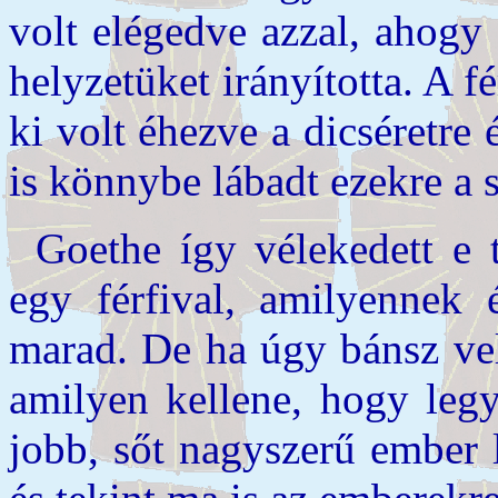
volt elégedve azzal, ahogy
helyzetüket irányította. A 
ki volt éhezve a dicséretre
is könnybe lábadt ezekre a 
Goethe így vélekedett e 
egy férfival, amilyennek 
marad. De ha úgy bánsz vel
amilyen kellene, hogy legy
jobb, sőt nagyszerű ember l