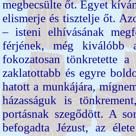
megbecsülte őt. Egyet kíván
elismerje és tisztelje őt. 
– isteni elhívásának megfe
férjének, még kiválóbb 
fokozatosan tönkretette a 
zaklatottabb és egyre bold
hatott a munkájára, mígnem 
házasságuk is tönkrement
portásnak szegődött. A so
befogadta Jézust, az élet