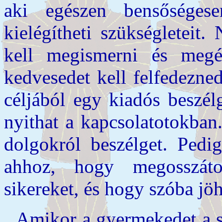
aki egészen bensőségese
kielégítheti szükségleteit
kell megismerni és megé
kedvesedet kell felfedezn
céljából egy kiadós beszélg
nyithat a kapcsolatotokban
dolgokról beszélget. Pedi
ahhoz, hogy megosszáto
sikereket, és hogy szóba jöh
Amikor a gyermekedet a s