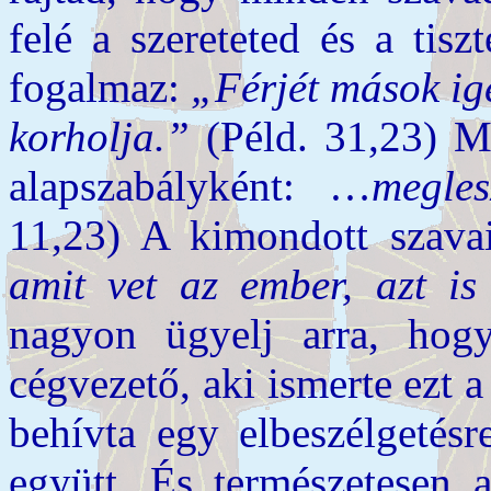
felé a szereteted és a tis
fogalmaz:
„Férjét mások ig
korholja.”
(Péld. 31,23) M
alapszabályként: …
megle
11,23) A kimondott szav
amit vet az ember, azt is
nagyon ügyelj arra, hog
cégvezető, aki ismerte ezt a 
behívta egy elbeszélgetésr
együtt. És természetesen 