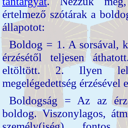
tantárgyat
. Nézzük meg,
értelmező szótárak a boldog
állapotot:
Boldog =
1. A
sorsával, 
érzésétől teljesen áthato
eltöltött. 2. Ilyen le
megelégedettség érzésével e
Boldogság = Az az érze
boldog. Viszonylagos, átm
személy(iség) fontos t