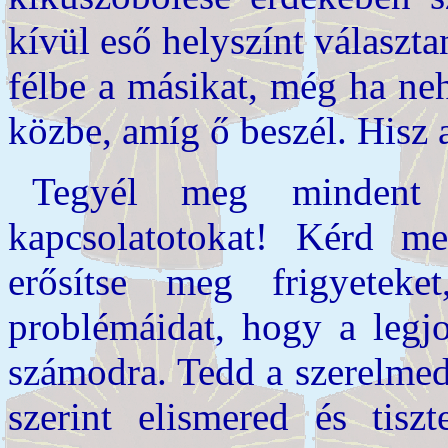
kívül eső helyszínt választa
félbe a másikat, még ha neh
közbe, amíg ő beszél. Hisz
Tegyél meg mindent a
kapcsolatotokat! Kérd m
erősítse meg frigyetek
problémáidat, hogy a legj
számodra. Tedd a szerelmed
szerint elismered és tisz