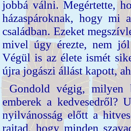
jobbá válni. Megértette, h
házaspároknak, hogy mi a 
családban. Ezeket megszívle
mivel úgy érezte, nem jól 
Végül is az élete ismét sik
újra jogászi állást kapott, 
Gondold végig, milyen b
emberek a kedvesedről? Ug
nyilvánosság előtt a hitve
rajtad, hogy minden szavad