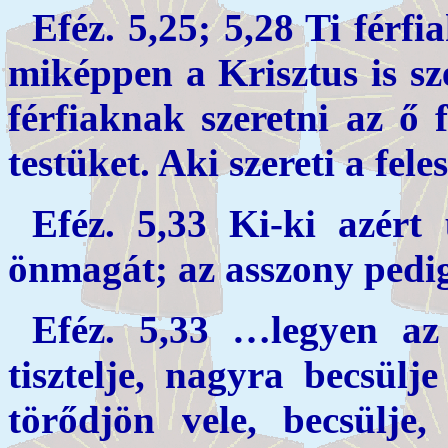
Eféz. 5,25; 5,28 Ti férfia
miképpen a Krisztus is sz
férfiaknak szeretni az ő 
testüket. Aki szereti a fele
Eféz. 5,33 Ki-ki azért 
önmagát; az asszony pedig
Eféz. 5,33 …legyen az
tisztelje, nagyra becsülje
törődjön vele, becsülje,