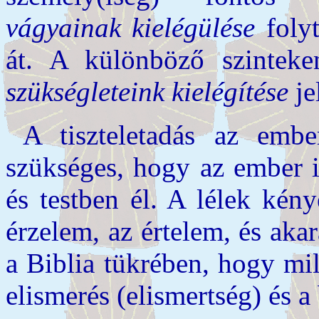
vágyainak kielégülése
folyt
át. A különböző szinteken 
szükségleteink kielégítése
je
A tiszteletadás az embe
szükséges, hogy az ember i
és testben él. A lélek kén
érzelem, az értelem, és ak
a Biblia tükrében, hogy mi
elismerés (elismertség) és a