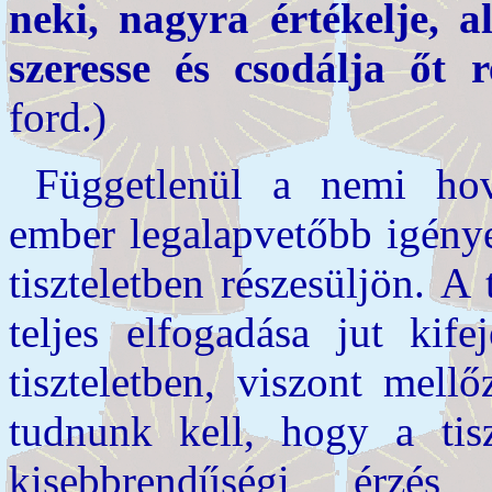
neki, nagyra értékelje, a
szeresse és csodálja őt
ford.)
Függetlenül a nemi hova
ember legalapvetőbb igénye
tiszteletben részesüljön. A
teljes elfogadása jut kife
tiszteletben, viszont mell
tudnunk kell, hogy a tisz
kisebbrendűségi érzés