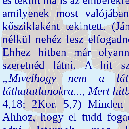
és tekint ma is az emberek
amilyenek most valójába
kősziklaként tekintett. (Já
nélkül nehéz lesz elfogadn
Ehhez hitben már olyann
szeretnéd látni. A hit 
„Mivelhogy nem a lát
láthatatlanokra...,
Mert hit
4,18; 2Kor. 5,7) Minden a
Ahhoz, hogy el tudd fogadn