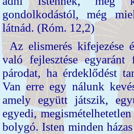
adni Istennek, meg k
gondolkodástól, még miel
látnád. (Róm. 12,2)
Az elismerés kifejezése
való fejlesztése egyaránt 
párodat, ha érdeklődést ta
Van erre egy nálunk kevés
amely együtt játszik, egy
egyedi, megismételhetetlen
bolygó. Isten minden házas