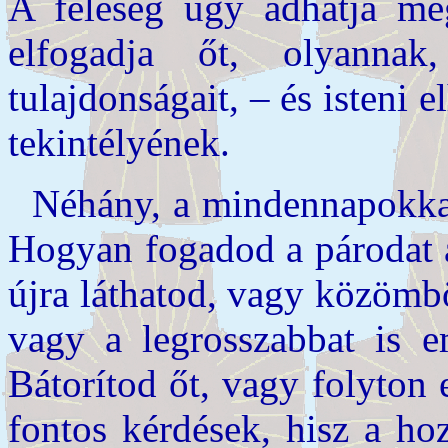
A feleség úgy adhatja meg 
elfogadja őt, olyannak
tulajdonságait, – és isteni 
tekintélyének.
Néhány, a mindennapokkal
Hogyan fogadod a párodat 
újra láthatod, vagy közömb
vagy a legrosszabbat is e
Bátorítod őt, vagy folyton
fontos kérdések, hisz a ho