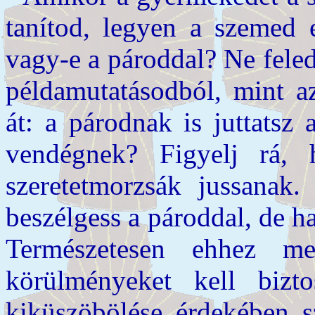
tanítod, legyen a szemed e
vagy-e a pároddal? Ne feled
példamutatásodból, mint a
át: a párodnak is juttatsz 
vendégnek? Figyelj rá, 
szeretetmorzsák jussanak.
beszélgess a pároddal, de ha
Természetesen ehhez me
körülményeket kell bizt
kiküszöbölése érdekében s