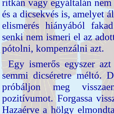
ritkán vagy egyáltalán nem 
és a dicsekvés is, amelyet á
elismerés hiányából faka
senki nem ismeri el az ado
pótolni, kompenzálni azt.
Egy ismerős egyszer azt 
semmi dicséretre méltó. De
próbáljon meg visszae
pozitívumot. Forgassa vissz
Hazaérve a hölgy elmondta