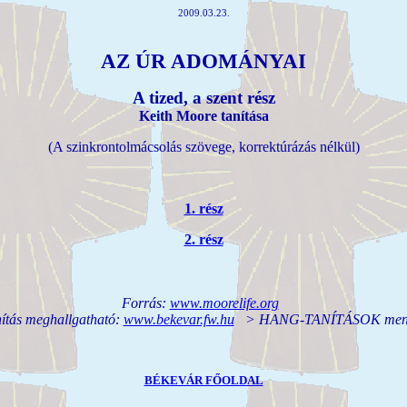
2009.03.23.
AZ ÚR ADOMÁNYAI
A tized, a szent rész
Keith Moore tanítása
(A szinkrontolmácsolás szövege, korrektúrázás nélkül)
1. rész
2. rész
Forrás:
www.moorelife.org
nítás meghallgatható:
www.bekevar.fw.hu
> HANG-TANÍTÁSOK men
BÉKEVÁR FŐOLDAL