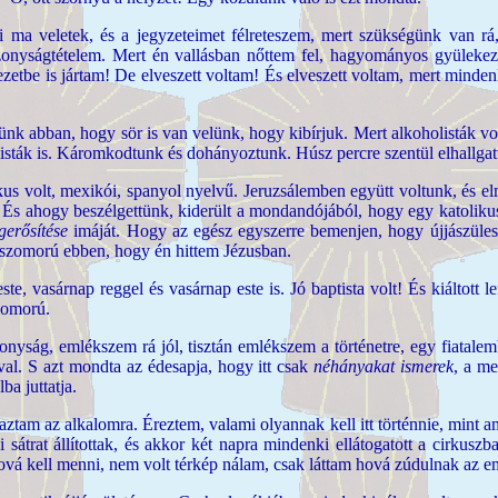
i ma veletek, és a jegyzeteimet félreteszem, mert szükségünk van r
onyságtételem. Mert én vallásban nőttem fel, hagyományos gyülekezetbe
ekezetbe is jártam! De elveszett voltam! És elveszett voltam, mert minde
gyünk abban, hogy sör is van velünk, hogy kibírjuk. Mert alkoholisták v
isták is. Káromkodtunk és dohányoztunk. Húsz percre szentül elhallgattu
ikus volt, mexikói, spanyol nyelvű. Jeruzsálemben együtt voltunk, és e
És ahogy beszélgettünk, kiderült a mondandójából, hogy egy katolik
erősítése
imáját. Hogy az egész egyszerre bemenjen, hogy újjászüles
A szomorú ebben, hogy én hittem Jézusban.
ste, vasárnap reggel és vasárnap este is. Jó baptista volt! És kiáltot
szomorú.
nyság, emlékszem rá jól, tisztán emlékszem a történetre, egy fiatalemb
al. S azt mondta az édesapja, hogy itt csak
néhányakat ismerek
, a me
ba juttatja.
tam az alkalomra. Éreztem, valami olyannak kell itt történnie, mint am
zi sátrat állítottak, és akkor két napra mindenki ellátogatott a cirkus
ová kell menni, nem volt térkép nálam, csak láttam hová zúdulnak az e