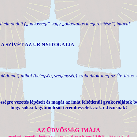
ddal elmondott („üdvösségi” vagy „odaszánás megerősítése”) imával.
K A SZÍVÉT AZ ÚR NYITOGATJA
ládomat) miből (betegség, szegénység) szabadított meg az Úr Jézus.
(
ségre vezetés lépéseit és magát az imát feltétlenül gyakoroljátok b
hogy sok-sok gyümölcsöt teremhessetek az Úr Jézusnak!
AZ ÜDVÖSSÉG IMÁJA
amelyet Kenneth Hagin kapott az Úrtól, és a Róma 10,9-10 Igéken alapul