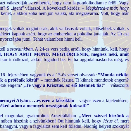
 azt válaszolják az emberek, hogy nem is gondolkodtam e felől. Vagy
en? S „igent” válaszol. A következő kérdés:
– Megkérted-e már, hogy
 kenet, s akkor soha nem jön valaki, aki megzavarna. Volt, hogy már
megek voltak megint csak, akik vallásosak voltak, idősebbek voltak, s
letet kapnak azért, hogy az embereket a pokolba juttatták. Az Úr azt
yországba jutni. Tehát valamiben hinni kell.
kell a
szavainkban
. A 24-es vers pedig arról, hogy hinnünk, kell, hogy
em HISZI, HOGY AMIT MOND, MEGTÖRTÉNIK, meglesz néki, amit
or imádkozol, akkor fogadod be. És ha aggodalmaskodsz még, és
16. fejezetében vagyunk és a 15-ös verset olvassuk:
”Monda nékik:
k a próféták közül”
– mondták Jézust. Ti kiknek mondotok engem?
dotok engem?
„Te vagy a Krisztus, az élő Istennek fia!”
– válaszolta
 mennyei Atyám.
…és ezen a kősziklán
– vagyis ezen a kijelentésen,
néked adom a mennyek országának kulcsait!”
fel magunkat, gyakoroltuk Ausztráliában.
„Mert szívvel hiszünk a
 miben hiszünk a szívünkben! Ott hinnünk kell, hogy
Jézus él,
mert
ahagyni, vagy a fagylaltot sem kell föladni. Nadrág helyett szoknyát