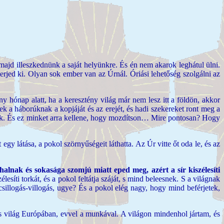
 majd illeszkednünk a saját helyünkre. És én nem akarok leghátul ülni.
terjed ki. Olyan sok ember van az Úrnál. Óriási lehetőség szolgálni az
y hónap alatt, ha a keresztény világ már nem lesz itt a földön, akkor
ek a háborúknak a kopjáját és az erejét, és hadi szekereket ront meg a
gyunk. És ez minket arra kellene, hogy mozdítson… Mire pontosan? Hogy
 látása, a pokol szörnyűségeit láthatta. Az Úr vitte őt oda le, és az
lnak és sokasága szomjú miatt eped meg, azért a sír kiszélesíti
élesíti torkát, és a pokol feltátja száját, s mind beleesnek. S a világnak
illogás-villogás, ugye? És a pokol elég nagy, hogy mind beférjetek,
os világ Európában, evvel a munkával. A világon mindenhol jártam, és