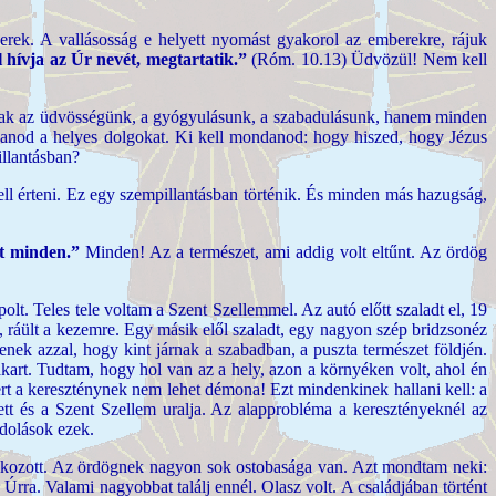
erek. A vallásosság e helyett nyomást gyakorol az emberekre, rájuk
 hívja az Úr nevét, megtartatik.”
(Róm. 10.13) Üdvözül! Nem kell
k az üdvösségünk, a gyógyulásunk, a szabadulásunk, hanem minden
anod a helyes dolgokat. Ki kell mondanod: hogy hiszed, hogy Jézus
illantásban?
ell érteni. Ez egy szempillantásban történik. És minden más hazugság,
tt minden.”
Minden! Az a természet, ami addig volt eltűnt. Az ördög
polt. Teles tele voltam a Szent Szellemmel. Az autó előtt szaladt el, 19
, ráült a kezemre. Egy másik elől szaladt, egy nagyon szép bridzsonéz
nek azzal, hogy kint járnak a szabadban, a puszta természet földjén.
akart. Tudtam, hogy hol van az a hely, azon a környéken volt, ahol én
Mert a kereszténynek nem lehet démona! Ezt mindenkinek hallani kell: a
tt és a Szent Szellem uralja. Az alapprobléma a keresztényeknél az
ndolások ezek.
glalkozott. Az ördögnek nagyon sok ostobasága van. Azt mondtam neki:
 Úrra. Valami nagyobbat találj ennél. Olasz volt. A családjában történt