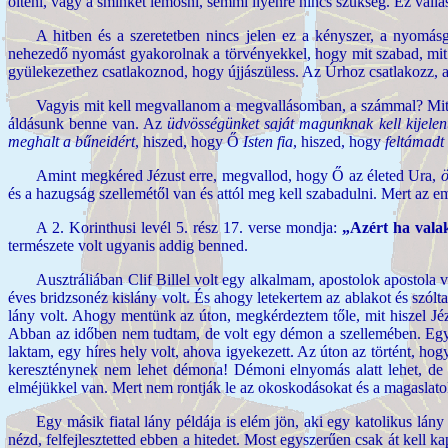
ölteni, vagy a sminket lemosni, semmi ilyenre nincs szükség. Ez vall
A hitben és a szeretetben nincs jelen ez a kényszer, a nyomás
nehezedő nyomást gyakorolnak a törvényekkel, hogy mit szabad, mit
gyülekezethez csatlakoznod, hogy újjászüless. Az Úrhoz csatlakozz,
Vagyis mit kell megvallanom a megvallásomban, a számmal? Mit? 
áldásunk benne van. Az
üdvösségünket saját magunknak kell kijelen
meghalt
a bűneidért
, hiszed, hogy Ő
Isten fia
, hiszed, hogy
feltámadt
Amint megkéred Jézust erre, megvallod, hogy Ő az életed Ura,
ö
és a hazugság szellemétől van és attól meg kell szabadulni. Mert az e
A 2. Korinthusi levél 5. rész 17. verse mondja:
„Azért ha valak
természete volt ugyanis addig benned.
Ausztráliában Clif Billel volt egy alkalmam, apostolok apostola vo
éves bridzsonéz kislány volt. És ahogy letekertem az ablakot és szól
lány volt. Ahogy mentünk az úton, megkérdeztem tőle, mit hiszel Jéz
Abban az időben nem tudtam, de volt egy démon a szellemében. Egy mul
laktam, egy híres hely volt, ahova igyekezett. Az úton az történt, ho
kereszténynek nem lehet démona! Démoni elnyomás alatt lehet, de n
elméjükkel van. Mert nem rontják le az okoskodásokat és a magaslato
Egy másik fiatal lány példája is elém jön, aki egy katolikus lá
nézd, felfejlesztetted ebben a hitedet. Most egyszerűen csak át kell k