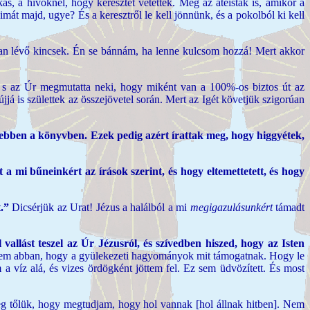
s, a hívőknél, hogy keresztet vetettek. Még az ateisták is, amikor a
át majd, ugye? És a keresztről le kell jönnünk, és a pokolból ki kell
rban lévő kincsek. Én se bánnám, ha lenne kulcsom hozzá! Mert akkor
t, s az Úr megmutatta neki, hogy miként van a 100%-os biztos út az
jjá is születtek az összejövetel során. Mert az Igét követjük szigorúan
a ebben a könyvben. Ezek pedig azért írattak meg, hogy higgyétek,
a mi bűneinkért az írások szerint, és hogy eltemettetett, és hogy
t.”
Dicsérjük az Urat! Jézus a halálból a mi
megigazulásunkért
támadt
vallást teszel az Úr Jézusról, és szívedben hiszed, hogy az Isten
Nem abban, hogy a gyülekezeti hagyományok mit támogatnak. Hogy le
 víz alá, és vizes ördögként jöttem fel. Ez sem üdvözített. És most
g tőlük, hogy megtudjam, hogy hol vannak [hol állnak hitben]. Nem