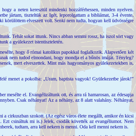
á, hogy a neten keresztül mindenki hozzáférhessen, minden nyelven.
 jártam, tiszteltük az Igét, leporolgattam a bibliámat, 3-4 évente,
nki körülöttem elveszett volt. Senki nem tudta, hogyan kell üdvösségre
oltunk. Tehát sokat ittunk. Nincs abban semmi rossz, ha iszol sört vagy
nk a gyülekezet istentiszteletén.
lmesélte, hogy ő római katolikus papokkal foglalkozik. Alapvetően két
usnak nem tudod elmondani, hogy mondja el a bűnös imáját. Tényleg?
senek, mert elveszettek. Mint más hagyományos gyülekezetekben is,
t lefelé menet a pokolba: „Uram, baptista vagyok! Gyülekezetbe járok!”
er mesélte el. Evangélizáltunk ott, és arra rá hamarosan, az édesapja
nnyben. Csak néhányat! Az a néhány, az 8 alatt valahány. Néhányat,
i a cirkuszban szokott. (Az egész város élete megállt, amikor én kicsi
zba. Ezt csináltuk mi is.) Jelek, csodák követték az evangéliumot. Nem
mberek, tudtam, arra kell nekem is menni. Oda kell menni nekem is.