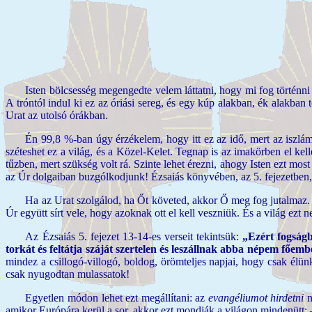
Isten bölcsesség megengedte velem láttatni, hogy mi fog történni
A tróntól indul ki ez az óriási sereg, és egy kúp alakban, ék alakban
Urat az utolsó órákban.
Én 99,8 %-ban úgy érzékelem, hogy itt ez az idő, mert az iszlám 
széteshet ez a világ, és a Közel-Kelet. Tegnap is az imakörben el kel
tűzben, mert szükség volt rá. Szinte lehet érezni, ahogy Isten ezt m
az Úr dolgaiban buzgólkodjunk! Ézsaiás könyvében, az 5. fejezetben,
Ha az Urat szolgálod, ha Őt követed, akkor Ő meg fog jutalmaz. V
Úr együtt sírt vele, hogy azoknak ott el kell veszniük. És a világ ezt n
Az Ézsaiás 5. fejezet 13-14-es verseit tekintsük:
„Ezért fogságb
torkát és feltátja száját szertelen és leszállnak abba népem főem
mindez a csillogó-villogó, boldog, örömteljes napjai, hogy csak él
csak nyugodtan mulassatok!
Egyetlen módon lehet ezt megállítani: az
evangéliumot hirdetni
n
amikor Európára kerül a sor, akkor ezt mondják a világon mindenütt: 