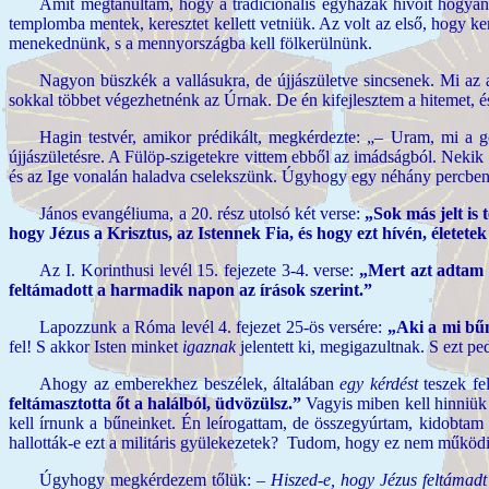
Amit megtanultam, hogy a tradicionális egyházak hívőit hogyan 
templomba mentek, keresztet kellett vetniük. Az volt az első, hogy k
menekednünk, s a mennyországba kell fölkerülnünk.
Nagyon büszkék a vallásukra, de újjászületve sincsenek. Mi az 
sokkal többet végezhetnénk az Úrnak. De én kifejlesztem a hitemet, 
Hagin testvér, amikor prédikált, megkérdezte: „– Uram, mi a g
újjászületésre. A Fülöp-szigetekre vittem ebből az imádságból. Nekik i
és az Ige vonalán haladva cselekszünk. Úgyhogy egy néhány percben 
János evangéliuma, a 20. rész utolsó két verse:
„Sok más jelt is
hogy Jézus a Krisztus, az Istennek Fia, és hogy ezt hívén, életete
Az I. Korinthusi levél 15. fejezete 3-4. verse:
„Mert azt adtam e
feltámadott a harmadik napon az írások szerint.”
Lapozzunk a Róma levél 4. fejezet 25-ös versére:
„Aki a mi bűn
fel! S akkor Isten minket
igaznak
jelentett ki, megigazultnak. S ezt pe
Ahogy az emberekhez beszélek, általában
egy kérdést
teszek fel
feltámasztotta őt a halálból, üdvözülsz.”
Vagyis miben kell hinniü
kell írnunk a bűneinket. Én leírogattam, de összegyúrtam, kidobtam
hallották-e ezt a militáris gyülekezetek? Tudom, hogy ez nem működik! 
Úgyhogy megkérdezem tőlük: –
Hiszed-e, hogy Jézus feltámadt