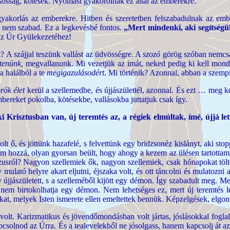
ásosság, kötések. Nyomást gyakorolnak ez által az emberekre.
gyakorlás az emberekre. Hitben és szeretetben felszabadulnak az emb
 nem szabad. Ez a legkevésbé fontos.
„Mert mindenki, aki segítségül
 az Úr Gyülekezetéhez!
A szájjal teszünk vallást az üdvösségre. A
szozó
görög szóban nemcsa
tenünk,
megvallanunk. Mi vezetjük az imát, neked pedig ki kell mond
a halálból a te
megigazulásodért
. Mi történik? Azonnal, abban a szemp
rök élet
kerül a szellemedbe, és újjászülettél, azonnal. És ezt … meg k
mbereket pokolba, kötésekbe, vallásokba juttatjuk csak így.
i Krisztusban van, új teremtés az, a régiek elmúltak, ímé, újjá le
lt ő, és jöttünk hazafelé, s felvettünk egy bridzsonéz kislányt, aki stop
tam hozzá, olyan gyorsan beült, hogy ahogy a kezem az ülésen tartottam
usról? Nagyon szellemiek ők, nagyon szellemiek, csak hónapokat tölte
ató helyre akart eljutni, éjszaka volt, és ott táncolni és mulatozni 
gy újjászületett, s a szelleméből kijött egy démon. Így szabadult meg. 
em birtokolhatja egy démon. Nem lehetséges ez, mert új teremtés le
kat, melyek Isten ismerete ellen emeltettek bennük. Képzelgések, elgo
ny volt. Karizmatikus és jövendőmondásban volt jártas, jóslásokkal fo
apcsolnod az Úrra. És a tealevelekből ne jósolgass, hanem kapcsolj át az