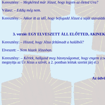
Keresztény:
– Megkérted már Jézust, hogy legyen az életed Ura?
Válasz:
– Eddig még nem.
Keresztény:
– Akkor itt az idő, hogy befogadd Jézust a saját szavai
3. verzió: EGY ELVESZETT ÁLL ELŐTTED, AKINE
Keresztény:
– Hiszed, hogy Jézus feltámadt a halálból?
Elveszett:
– Nem hiszek Jézusban.
Keresztény:
– Kérlek, hallgasd meg bizonyságomat, hogy engem (csa
megnyitja az Úr Jézus a szívét, a 2. pontban leírtak szerint járj el.)
Az üdvös