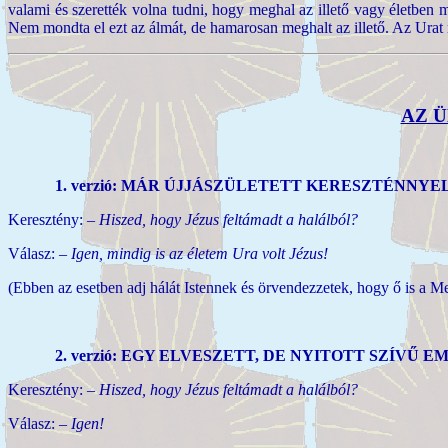
valami és szerették volna tudni, hogy meghal az illető vagy életben
Nem mondta el ezt az álmát, de hamarosan meghalt az illető. Az Urat
AZ Ü
1. verzió: MÁR ÚJJÁSZÜLETETT KERESZTÉNNY
Keresztény:
– Hiszed, hogy Jézus feltámadt a halálból?
Válasz:
– Igen, mindig is az életem Ura volt Jézus!
(Ebben az esetben adj hálát Istennek és örvendezzetek, hogy ő is a M
2. verzió: EGY ELVESZETT, DE NYITOTT SZÍVŰ 
Keresztény: –
Hiszed, hogy Jézus feltámadt a halálból?
Válasz:
– Igen!