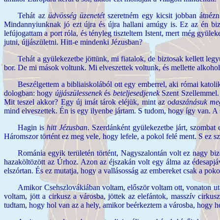
Tehát az
üdvösség üzenetét
szeretném egy kicsit jobban átnézn
Mindannyiunknak jó ezt újra és újra hallani amúgy is. Ez az én biz
lefújogattam a port róla, és tényleg tiszteltem Istent, mert még gyül
jutni, újjászületni. Hitt-e mindenki Jézusban?
Tehát a gyülekezetbe jöttünk, mi fiatalok, de biztosak kellett le
bor. De mi mások voltunk. Mi elveszettek voltunk, és mellette alkohol
Beszélgettem a bibliaiskolából ott egy emberrel, aki római katol
dologban: hogy
újjászülessenek
és
beteljesedjenek
Szent Szellemmel. 
Mit teszel akkor? Egy új imát tárok eléjük, mint az
odaszánásuk meg
mind elveszettek. Én is egy ilyenbe jártam. S tudom, hogy így van. 
Hagin is
hitt Jézusban
. Szerdánként gyülekezetbe járt, szombat e
Háromszor történt ez meg vele, hogy lefele, a pokol felé ment. S ez 
Románia egyik területén történt, Nagyszalontán volt ez nagy bizo
hazaköltözött az Úrhoz. Azon az éjszakán volt egy álma az édesapjáv
elszórtan. És ez mutatja, hogy a vallásosság az embereket csak a pokol
Amikor Csehszlovákiában voltam, először voltam ott, vonaton utaz
voltam, jött a cirkusz a városba, jöttek az elefántok, masszív cirkus
tudtam, hogy hol van az a hely, amikor beérkeztem a városba, hogy h