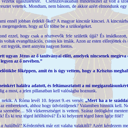
vezetik újjászületésre. Csehszlovákiában mindenkinél az volt a szoká
eresztet vetettek. Mondtam, nem bánom, de akkor azért elmondunk egy im
ami ennél jobban érdekli őket? A magyar kincstár kincsei. A kincstá
és megengedem, hogy az Úr töltse be a szükségeket.
ond ezzel, hogy csak a résztvevők fele születik újjá? És imádkozot
s voltak evangélizációs, csinos kis imáik. Azon az esten előrejöttek és ú
ezt tegyük, mert annyira nagyon fontos.
 tett ugyan Jézus az ő tanítványai előtt, amelyek nincsenek megírv
k legyen az ő nevében.”
lőtökbe főképpen, amit én is úgy vettem, hogy a Krisztus meghalt 
einkért halálra adatott, és feltámasztatott a mi megigazulásunkér
dig a most, a jelen pillanatban kell valóságba hoznunk.
 nekik. A Róma levél 10. fejezet 9.-es versét:
„Mert ha a te száddal 
k az embereknek, ahhoz hogy üdvözüljenek? Valamiben hinniük kell. 
 a szemétbe… Sőt vízkeresztséget is vettem. Száraz ördögként mentem a
És ki tesz téged ítélőbíróvá? És ki helyezett téged Isten Igéje fölé?
 a halálból?
Kérdeztétek már ezt valaha valakitől? Azért kérdezem me