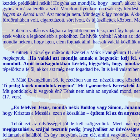
kezdek prédikálni nekik! Hogyha azt mondják, hogy „nem”, akkor kel
gyorsan másra terelik a szót. Mondom ilyenkor: én csak egy kérdést
legyen az életed ura?
Azt mondja nem. Mindegyik így mondja. Akkor i
fürdőruhában volt, cigarettázott, sört ivott, és újjászülettek közben. M
Ebben a vallásos világban a legtöbb ember hisz, mert így kapta 
ezek voltak a legközelebb a pokolhoz. És hívők voltak! Abban az idő
mondta nekem, hogy igen, elém fognak állni, hacsak valaki közülük új
A hitnek
3 törvénye
működik. Ezeket a Márk Evangélium 11. rész 
megkaptuk
.
„Ha valaki azt mondja annak a hegynek: kelj fe
mondott. Amit imádságotokban kértek, higgyétek, hogy mindaz
tépelődsz a felől, akkor azt még nem fogadtad be. Itt is kell valamiben
A Máté Evangélium 16. fejezetében van ez, nézzük meg közelebb
Ti pedig kinek mondotok engem?”
Mert
„némelyek Keresztelő J
Mit gondoltok, ki vagyok én? Tehát nem amit az anyukád mond, n
(17. vers).
„És felelvén Jézus, monda néki: Boldog vagy Simon, Jónának
hogy Krisztus a Messiás, ezen a kősziklán –
építem fel az én anyas
Tehát ezt az üdvösséget jól le kell szögeznünk. Mert már egy
megigazulásra, szájjal teszünk pedig
[meg]
vallást az üdvösségre
feltámadt a halálból. És úgy megyünk Isten elé, amint vagyunk. Nem 