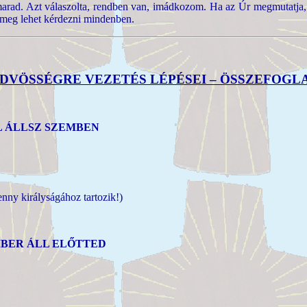
 marad. Azt válaszolta, rendben van, imádkozom. Ha az Úr megmutatja,
 meg lehet kérdezni mindenben.
DVÖSSÉGRE VEZETÉS LÉPÉSEI – ÖSSZEFOGL
EL ÁLLSZ SZEMBEN
enny királyságához tartozik!)
EMBER ÁLL ELŐTTED