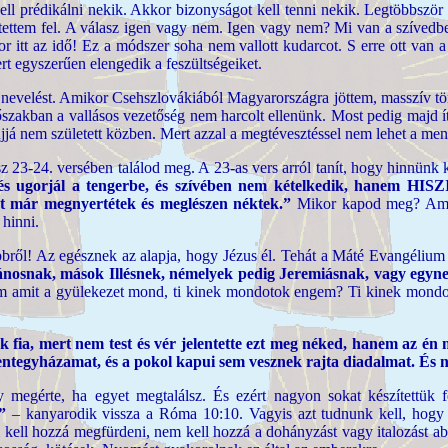
l prédikálni nekik. Akkor bizonyságot kell tenni nekik. Legtöbbször
 tettem fel. A válasz igen vagy nem. Igen vagy nem? Mi van a szívedb
tt az idő! Ez a módszer soha nem vallott kudarcot. S erre ott van a
ert egyszerűen elengedik a feszültségeiket.
a nevelést. Amikor Csehszlovákiából Magyarországra jöttem, masszív tö
szakban a vallásos vezetőség nem harcolt ellenünk. Most pedig majd íté
já nem született közben. Mert azzal a megtévesztéssel nem lehet a menn
23-24. versében találod meg. A 23-as vers arról tanít, hogy hinnünk 
l, és ugorjál a tengerbe, és szívében nem kételkedik, han
t már megnyertétek és meglészen néktek.”
Mikor kapod meg? Amik
 hinni.
ről! Az egésznek az alapja, hogy Jézus él. Tehát a Máté Evangélium 
ánosnak, mások Illésnek, némelyek pedig Jeremiásnak, vagy egyne
em amit a gyülekezet mond, ti kinek mondotok engem? Ti kinek mon
 fia, mert nem test és vér jelentette ezt meg néked, hanem az én
zentegyházamat, és a pokol kapui sem vesznek rajta diadalmat.
És 
 megérte, ha egyet megtalálsz. És ezért nagyon sokat készítettük 
”
– kanyarodik vissza a Róma 10:10. Vagyis azt tudnunk kell, hogy
kell hozzá megfürdeni, nem kell hozzá a dohányzást vagy italozást abb