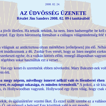
2008. 02. 24.
AZ ÜDVÖSSÉG ÜZENETE
Részlet Jim Sanders 2008. 02. 09-i tanításából
 a jövőt illetően. Ha tetszik nekünk, ha nem, Isten hadseregébe be kell
 terjed. Egy ilyen háromszög formában a csillagos világmindenség felé 
világnak az antikrisztusa olyan mértékben [erőteljesen] jön elő. Néhán
lett imádkoznunk a 46. Zsoltár 9-es versét, hogy az Isten megtöri ezekn
ost szerkeszti egybe, és a vulkán kitörés előtti, remegő állapotában va
 régebben sokat használtuk ezt a verset…
an egy kenet és szeretnénk ebben növekedni. Mary Bakszter-nek volt egy
em érti.
a megy népem, mivelhogy ismeret nélkül való és főemberei éhen ha
berei, és zajongó sokasága, és minden örvendezői.”
A pokol, a sír kisz
ünk, és Hollywoodban vagyunk. Hollywood egy ilyen világ, hogy csak cs
ekik, és
újjászületésre vezetni
őket. És ezzel szállt szembe ez a vallás
– Ó, ott szörnyű a helyzet! Egy közülünk való is ezt mondta.