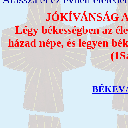
JÓKÍVÁNSÁG A
Légy békességben az éle
házad népe, és legyen bé
(1S
BÉKEV