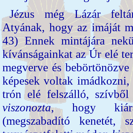
Jézus még Lázár feltá
Atyának, hogy az imáját me
43) Ennek mintájára nek
kívánságainkat az Úr elé ter
megverve és bebörtönözve a
képesek voltak imádkozni, 
trón elé felszálló, szívbő
viszonozta
, hogy kiáras
(megszabadító kenetét, s