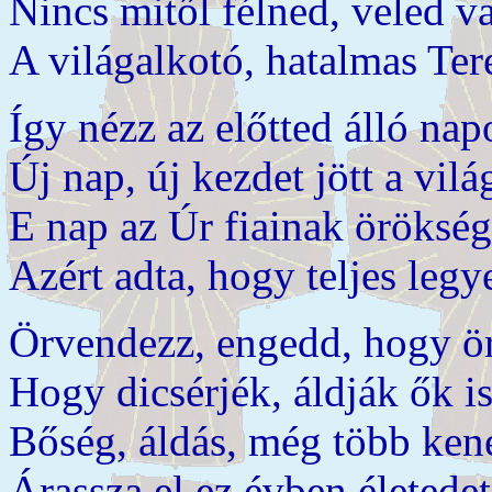
Nincs mitől félned, veled v
A világalkotó, hatalmas Ter
Így nézz az előtted álló nap
Új nap, új kezdet jött a vilá
E nap az Úr fiainak örökség
Azért adta, hogy teljes leg
Örvendezz, engedd, hogy ö
Hogy dicsérjék, áldják ők i
Bőség, áldás, még több kene
Árassza el ez évben életedet