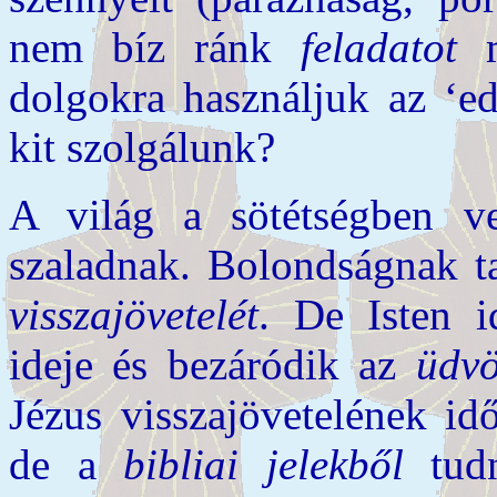
nem bíz ránk
feladatot
m
dolgokra használjuk az ‘e
kit szolgálunk?
A világ a sötétségben ve
szaladnak. Bolondságnak ta
visszajövetelét
. De Isten i
ideje és bezáródik az
üdvö
Jézus visszajövetelének id
de a
bibliai jelekből
tudn