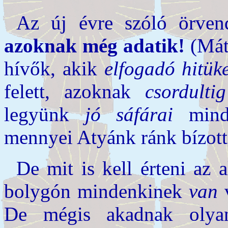
Az új évre szóló örven
azoknak még adatik!
(Mát
hívők, akik
elfogadó hitük
felett, azoknak
csordultig
legyünk
jó sáfárai
minda
mennyei Atyánk ránk bízott.
De mit is kell érteni az 
bolygón mindenkinek
van
v
De mégis akadnak oly