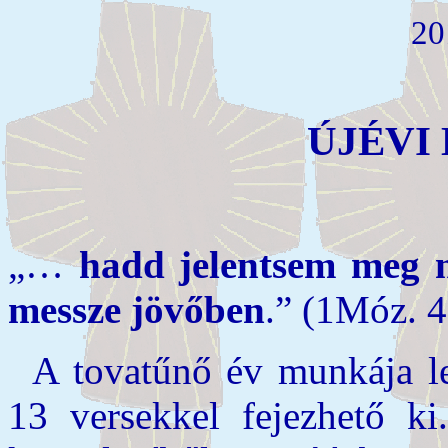
20
ÚJÉVI
„…
hadd jelentsem meg 
messze jövőben
.”
(1Móz. 4
A tovatűnő év munkája l
13 versekkel fejezhető k