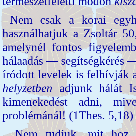
természetfeletti módon
kisz
Nem csak a korai egyh
használhatjuk a Zsoltár 50
amelynél fontos figyelemb
hálaadás — segítségkérés —
íródott levelek is felhívják
helyzetben
adjunk hálát I
kimenekedést adni, mi
problémánál! (1Thes. 5,18)
„Nem tudjuk, mit hoz 