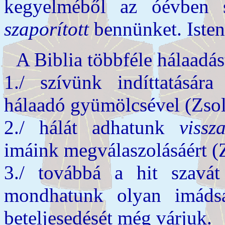
kegyelméből az óévben 
szaporított
bennünket. Isten
A Biblia többféle hálaadás
1./ szívünk indíttatásár
hálaadó gyümölcsével (Zsol
2./ hálát adhatunk
vissz
imáink megválaszolásáért (Z
3./ továbbá a hit szavá
mondhatunk olyan imádsá
beteljesedését még várjuk.