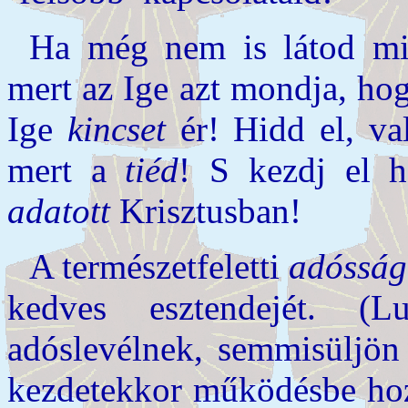
Ha még nem is látod mi
mert az Ige azt mondja, h
Ige
kincset
ér! Hidd el, va
mert a
tiéd
! S kezdj el h
adatott
Krisztusban!
A természetfeletti
adósság
kedves esztendejét. (L
adóslevélnek, semmisüljön
kezdetekkor működésbe ho