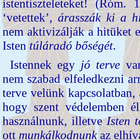
istentiszteleteket! (Róm.
‘vetettek’,
árasszák ki a hi
nem aktivizálják a hitüket 
Isten
túláradó bőségét
.
Istennek egy
jó terve
van
nem szabad elfeledkezni ar
terve velünk kapcsolatban,
hogy szent védelemben é
használnunk, illetve
Isten 
ott
munkálkodnunk
az elhív