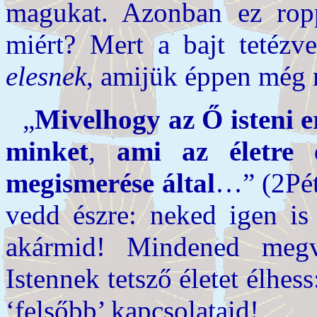
magukat. Azonban ez ropp
miért? Mert a bajt tetézve
elesnek
, amijük éppen még
„
Mivelhogy az Ő isteni e
minket
,
ami az életre és
megismerése által
…” (2Pét.
vedd észre: neked igen i
akármid! Mindened me
Istennek tetsző életet élhess
‘felsőbb’ kapcsolataid!