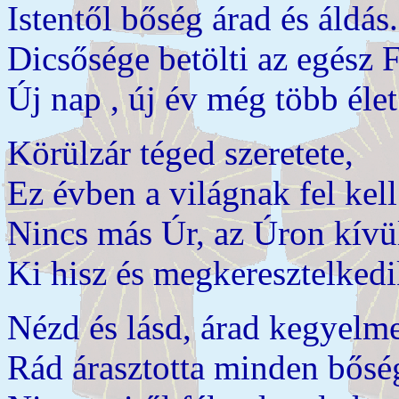
Istentől bőség árad és áldás.
Dicsősége betölti az egész F
Új nap , új év még több élet
Körülzár téged szeretete,
Ez évben a világnak fel kell
Nincs más Úr, az Úron kívü
Ki hisz és megkeresztelkedi
Nézd és lásd, árad kegyelme
Rád árasztotta minden bősé