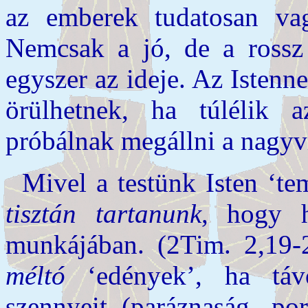
az emberek tudatosan vag
Nemcsak a jó, de a ros
egyszer az ideje. Az Isten
örülhetnek, ha túlélik a
próbálnak megállni a nagyvi
Mivel a testünk Isten ‘te
tisztán tartanunk
, hogy h
munkájában. (2Tim. 2,19
méltó
‘edények’, ha távo
szennyeit (paráznaság, por