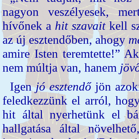
nagyon veszélyesek, mert
hívőnek a
hit szavait
kell s
az új esztendőben, ahogy
m
amire Isten teremtette!” A
nem múltja van, hanem
jöv
Igen
jó esztendő
jön azok
feledkezzünk el arról, hog
hit által nyerhetünk el bá
hallgatása által növelhető