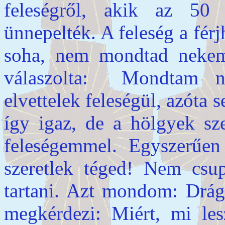
feleségről, akik az 50 
ünnepelték. A feleség a fér
soha, nem mondtad nekem 
válaszolta: Mondtam ne
elvettelek feleségül, azóta
így igaz, de a hölgyek sze
feleségemmel. Egyszerűen
szeretlek téged! Nem csup
tartani. Azt mondom: Drágá
megkérdezi: Miért, mi le