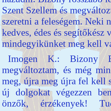
Szent Szellem és megváltozt
szeretni a feleségem. Neki n
kedves, édes és segítőkész 
mindegyikünket meg kell vá
Imogen K.: Bizony B
megváltoztam, és még min
meg, újra meg újra fel kell
új dolgokat végezzen be
önzők, érzékenyek! T