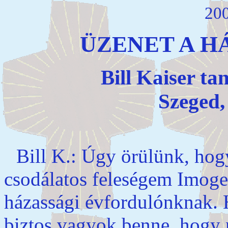
200
ÜZENET A 
Bill Kaiser ta
Szeged, 
Bill K.: Úgy örülünk, hogy
csodálatos feleségem Imogen
házassági évfordulónknak. 
biztos vagyok benne, hogy 