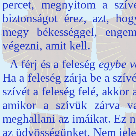
percet, megnyitom a szív
biztonságot érez, azt, ho
megy békességgel, enge
végezni, amit kell.
A férj és a feleség
egybe v
Ha a feleség zárja be a szívét
szívét a feleség felé, akkor
amikor a szívük zárva va
meghallani az imáikat. Ez n
az üdvösségünket. Nem jelen