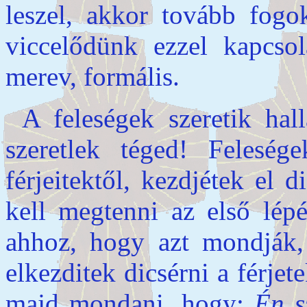
leszel, akkor tovább fogo
viccelődünk ezzel kapcso
merev, formális.
A feleségek szeretik hal
szeretlek téged! Feleség
férjeitektől, kezdjétek el 
kell megtenni az első lép
ahhoz, hogy azt mondják, 
elkezditek dicsérni a férjet
majd mondani, hogy:
Én s