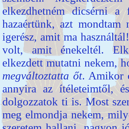
elkezdhetném dicsérni a 
hazaértünk, azt mondtam n
igerész, amit ma használtál
volt, amit énekeltél. El
elkezdett mutatni nekem, 
megváltoztatta őt
. Amikor 
annyira az ítéleteimtől, é
dolgozzatok ti is. Most sze
meg elmondja nekem, milye
szeretem hallani, nagyon j