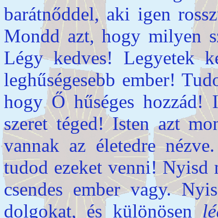
barátnőddel, aki igen ross
Mondd azt, hogy milyen sz
Légy kedves! Legyetek k
leghűségesebb ember! Tudod
hogy Ő hűséges hozzád! I
szeret téged! Isten azt mo
vannak az életedre nézve.
tudod ezeket venni! Nyisd 
csendes ember vagy. Nyi
dolgokat, és különösen
l