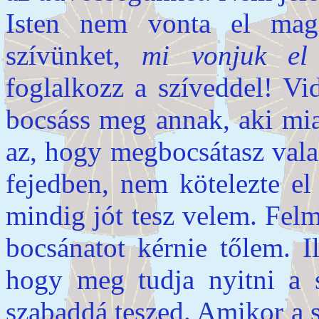
Isten nem vonta el mag
szívünket,
mi vonjuk el
foglalkozz a szíveddel! Vi
bocsáss meg annak, aki miat
az, hogy megbocsátasz val
fejedben, nem kötelezte el
mindig jót tesz velem. Felm
bocsánatot kérnie tőlem. I
hogy meg tudja nyitni a s
szabaddá teszed. Amikor a 