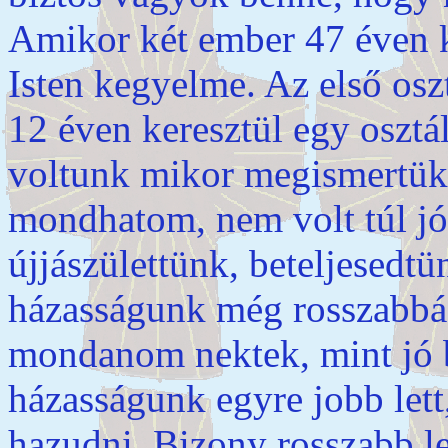
Amikor két ember 47 éven ke
Isten kegyelme. Az első os
12 éven keresztül egy osztá
voltunk mikor megismertük J
mondhatom, nem volt túl jó
újjászülettünk, beteljesedt
házasságunk még rosszabbá 
mondanom nektek, mint jó 
házasságunk egyre jobb lett
hazudni. Bizony rosszabb let