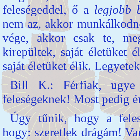
feleségeddel, ő a
legjobb 
nem az, akkor munkálkodno
vége, akkor csak te, me
kirepültek, saját életüket 
saját életüket élik. Legyet
Bill K.: Férfiak, ugy
feleségeknek! Most pedig én
Úgy tűnik, hogy a fele
hogy: szeretlek drágám! Va