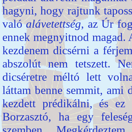
hagyni, hogy rajtunk tapos
való
alávetettség
, az Úr fo
ennek megnyitnod magad. Az 
kezdenem dicsérni a férjem
abszolút nem tetszett. N
dicséretre méltó lett vo
láttam benne semmit, ami d
kezdett prédikálni, és ez
Borzasztó, ha egy feleség
szemben. Megkérdeztem