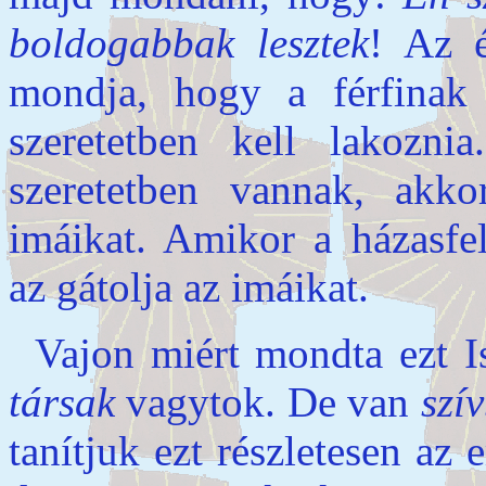
boldogabbak lesztek
! Az é
mondja, hogy a férfinak 
szeretetben kell lakozni
szeretetben vannak, akko
imáikat. Amikor a házasfe
az gátolja az imáikat.
Vajon miért mondta ezt I
társak
vagytok. De van
szí
tanítjuk ezt részletesen az