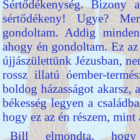
Sértődékenység. Bizony 
sértődékeny! Ugye? Me
gondoltam. Addig minden
ahogy én gondoltam. Ez az 
újjászülettünk Jézusban, ne
rossz illatú óember-termé
boldog házasságot akarsz, 
békesség legyen a családba
hogy ez az én részem, mint
Bill elmondta, hogy