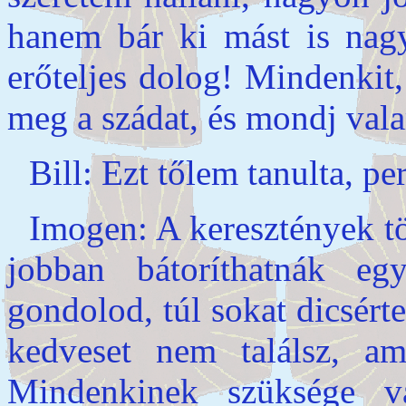
hanem bár ki mást is nag
erőteljes dolog! Mindenkit, 
meg a szádat, és mondj val
Bill: Ezt tőlem tanulta, pe
Imogen: A keresztények tö
jobban bátoríthatnák e
gondolod, túl sokat dicsér
kedveset nem találsz, a
Mindenkinek szüksége va