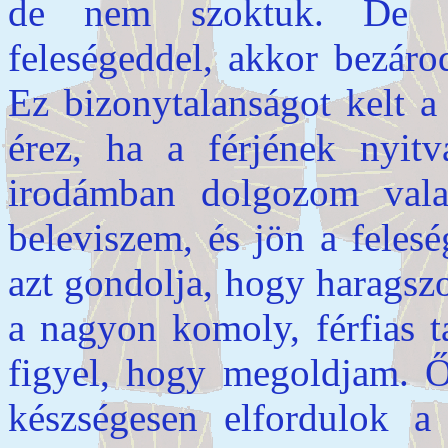
de nem szoktuk. De ha
feleségeddel, akkor bezárod
Ez bizonytalanságot kelt a
érez, ha a férjének nyit
irodámban dolgozom vala
beleviszem, és jön a feles
azt gondolja, hogy haragsz
a nagyon komoly, férfias t
figyel, hogy megoldjam. Ő 
készségesen elfordulok a