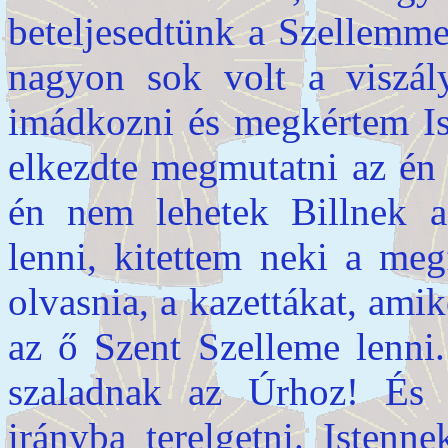
beteljesedtünk a Szellemme
nagyon sok volt a viszál
imádkozni és megkértem Ist
elkezdte megmutatni az én
én nem lehetek Billnek a
lenni, kitettem neki a meg
olvasnia, a kazettákat, ami
az ő Szent Szelleme lenni
szaladnak az Úrhoz! És s
irányba terelgetni. Istenn