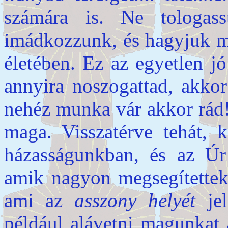
számára is. Ne tologas
imádkozzunk, és hagyjuk m
életében. Ez az egyetlen jó
annyira noszogattad, akkor
nehéz munka vár akkor rád!
maga. Visszatérve tehát, 
házasságunkban, és az Úr
amik nagyon megsegítettek!
ami az
asszony helyét
je
például alávetni magunkat