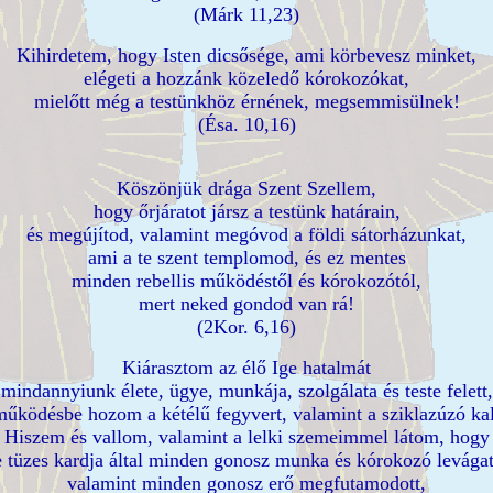
(Márk 11,23)
Kihirdetem, hogy Isten dicsősége, ami körbevesz minket,
elégeti a hozzánk közeledő kórokozókat,
mielőtt még a testünkhöz érnének, megsemmisülnek!
(Ésa. 10,16)
Köszönjük drága Szent Szellem,
hogy őrjáratot jársz a testünk határain,
és megújítod, valamint megóvod a földi sátorházunkat,
ami a te szent templomod, és ez mentes
minden rebellis működéstől és kórokozótól,
mert neked gondod van rá!
(2Kor. 6,16)
Kiárasztom az élő Ige hatalmát
mindannyiunk élete, ügye, munkája, szolgálata és teste felett,
működésbe hozom a kétélű fegyvert, valamint a sziklazúzó ka
Hiszem és vallom, valamint a lelki szemeimmel látom, hogy
e tüzes kardja által minden gonosz munka és kórokozó levágatt
valamint minden gonosz erő megfutamodott,