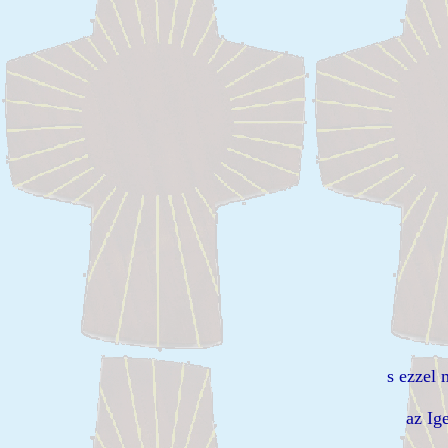
s ezzel 
az Ig