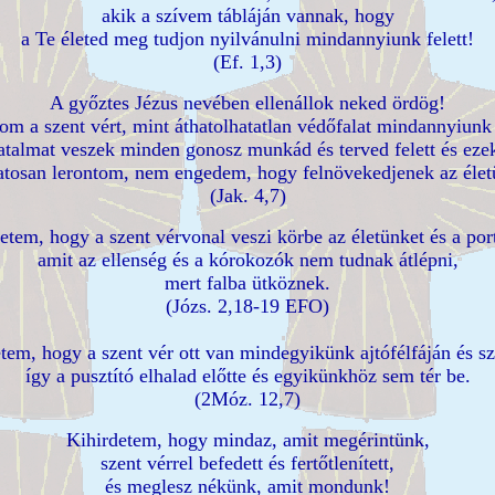
akik a szívem tábláján vannak, hogy
a Te életed meg tudjon nyilvánulni mindannyiunk felett!
(Ef. 1,3)
A győztes Jézus nevében ellenállok neked ördög!
om a szent vért, mint áthatolhatatlan védőfalat mindannyiunk 
talmat veszek minden gonosz munkád és terved felett és eze
atosan lerontom, nem engedem, hogy felnövekedjenek az élet
(Jak. 4,7)
etem, hogy a szent vérvonal veszi körbe az életünket és a por
amit az ellenség és a kórokozók nem tudnak átlépni,
mert falba ütköznek.
(Józs. 2,18-19 EFO)
tem, hogy a szent vér ott van mindegyikünk ajtófélfáján és sz
így a pusztító elhalad előtte és egyikünkhöz sem tér be.
(2Móz. 12,7)
Kihirdetem, hogy mindaz, amit megérintünk,
szent vérrel befedett és fertőtlenített,
és meglesz nékünk, amit mondunk!