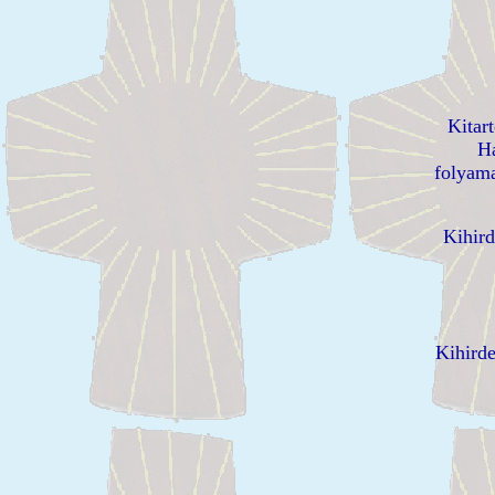
Kitart
Ha
folyam
Kihird
Kihirde