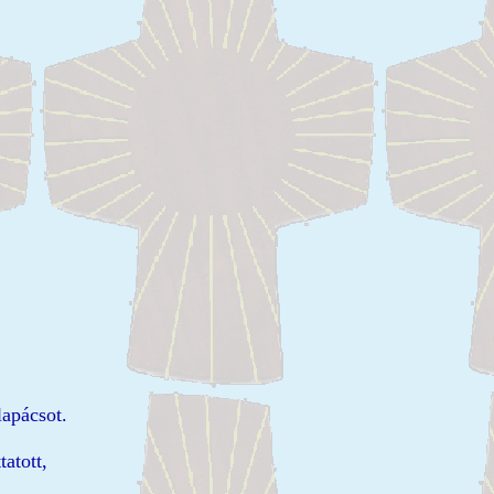
lapácsot.
atott,