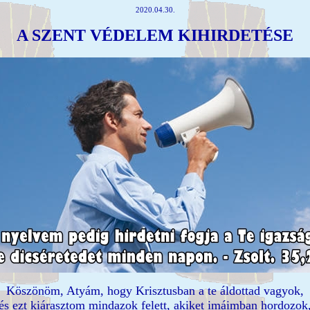
2020.04.30.
A SZENT VÉDELEM KIHIRDETÉSE
Köszönöm, Atyám, hogy Krisztusban a te áldottad vagyok,
és ezt kiárasztom mindazok felett, akiket imáimban hordozok