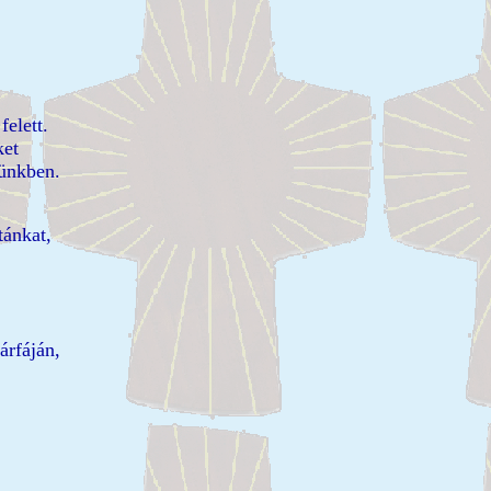
felett.
ket
ünkben.
tánkat,
árfáján,