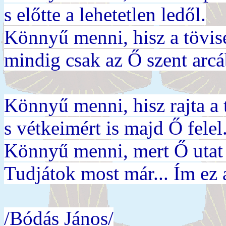
s előtte a lehetetlen ledől.
Könnyű menni, hisz a tövis
mindig csak az Ő szent arcá
Könnyű menni, hisz rajta a 
s vétkeimért is majd Ő felel.
Könnyű menni, mert Ő utat n
Tudjátok most már... Ím ez 
/Bódás János/