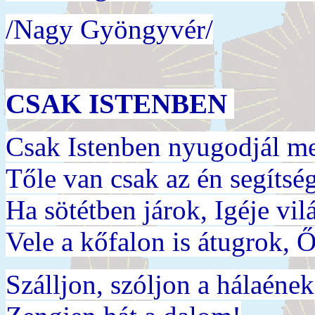
/Nagy Gyöngyvér/
CSAK ISTENBEN
Csak Istenben nyugodjál m
Tőle van csak az én segítsé
Ha sötétben járok, Igéje vilá
Vele a kőfalon is átugrok, Ő
Szálljon, szóljon a hálaének