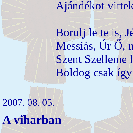
Ajándékot vittek,
Borulj le te is, J
Messiás, Úr Ő, 
Szent Szelleme h
Boldog csak így 
2007. 08. 05.
A viharban