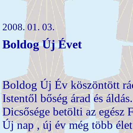
2008. 01. 03.
Boldog Új Évet
Boldog Új Év köszöntött rá
Istentől bőség árad és áldás.
Dicsősége betölti az egész F
Új nap , új év még több élet