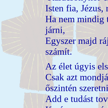
Isten fia, Jézus,
Ha nem mindig t
járni,
Egyszer majd r
számít.
Az élet úgyis e
Csak azt mondjá
őszintén szeretni
Add e tudást to