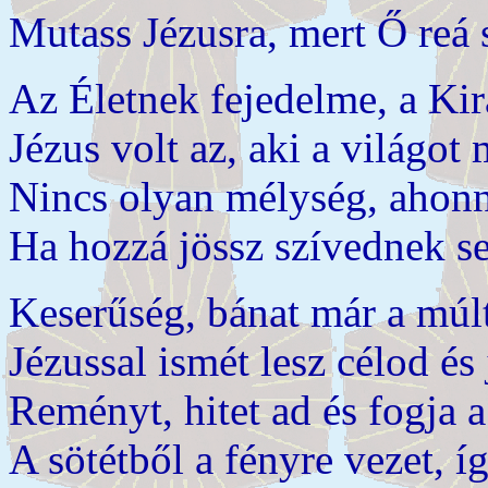
Mutass Jézusra, mert Ő reá
Az Életnek fejedelme, a Kir
Jézus volt az, aki a világot
Nincs olyan mélység, ahonn
Ha hozzá jössz szívednek se
Keserűség, bánat már a múl
Jézussal ismét lesz célod é
Reményt, hitet ad és fogja a
A sötétből a fényre vezet, íg