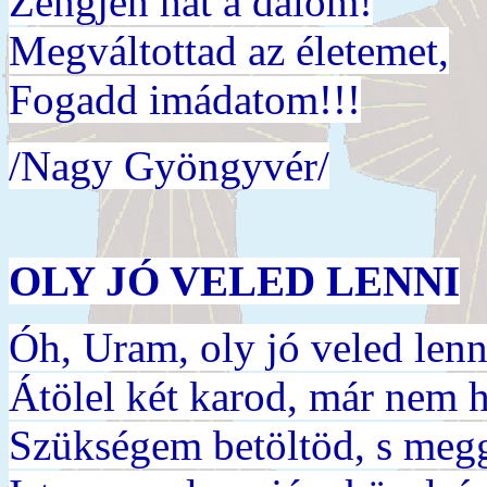
Zengjen hát a dalom!
Megváltottad az életemet,
Fogadd imádatom!!!
/Nagy Gyöngyvér/
OLY JÓ VELED LENNI
Óh, Uram, oly jó veled lenn
Átölel két karod, már nem 
Szükségem betöltöd, s megg