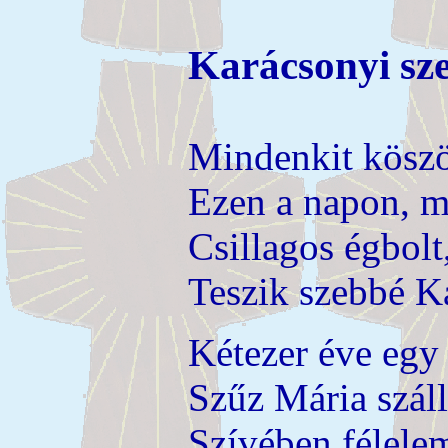
Karácsonyi sze
Mindenkit köszö
Ezen a napon, m
Csillagos égbol
Teszik szebbé K
Kétezer éve egy 
Szűz Mária száll
Szívében félele