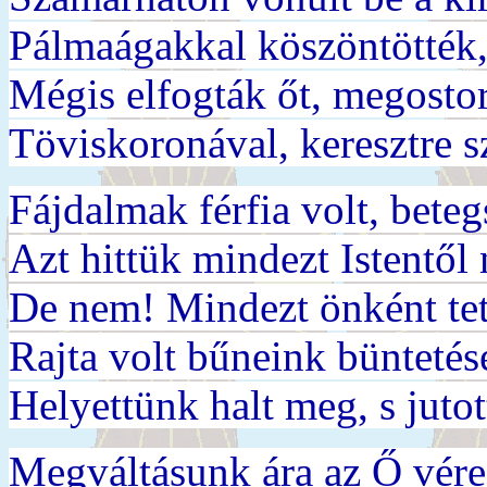
Pálmaágakkal köszöntötték, 
Mégis elfogták őt, megosto
Töviskoronával, keresztre s
Fájdalmak férfia volt, bete
Azt hittük mindezt Istentől 
De nem! Mindezt önként tet
Rajta volt bűneink büntetés
Helyettünk halt meg, s jutot
Megváltásunk ára az Ő vére