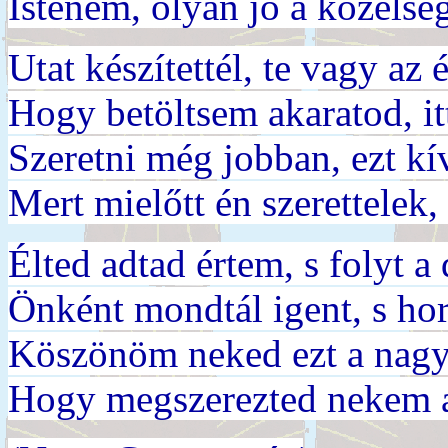
Istenem, olyan jó a közels
Utat készítettél, te vagy az
Hogy betöltsem akaratod, i
Szeretni még jobban, ezt kí
Mert mielőtt én szerettelek,
Élted adtad értem, s folyt a
Önként mondtál igent, s ho
Köszönöm neked ezt a nagy 
Hogy megszerezted nekem 