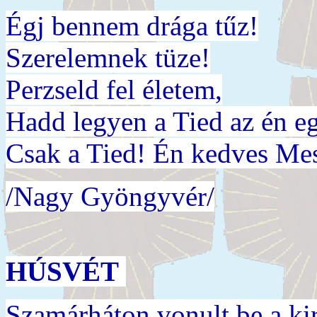
Égj bennem drága tűz!
Szerelemnek tüze!
Perzseld fel életem,
Hadd legyen a Tied az én e
Csak a Tied! Én kedves Me
/Nagy Gyöngyvér/
HÚSVÉT
Szamárháton vonult be a kir