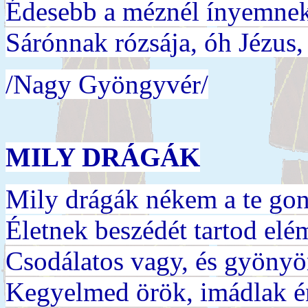
Édesebb a méznél ínyemnek
Sárónnak rózsája, óh Jézus,
/Nagy Gyöngyvér/
MILY DRÁGÁK
Mily drágák nékem a te gon
Életnek beszédét tartod elé
Csodálatos vagy, és gyöny
Kegyelmed örök, imádlak é