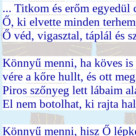
... Titkom és erőm egyedül 
Ő, ki elvette minden terhem
Ő véd, vigasztal, táplál és sz
Könnyű menni, ha köves is 
vére a kőre hullt, és ott meg
Piros szőnyeg lett lábaim ala
El nem botolhat, ki rajta ha
Könnyű menni, hisz Ő lépke