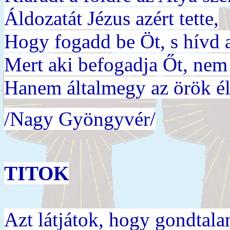
Áldozatát Jézus azért tette,
Hogy fogadd be Öt, s hívd 
Mert aki befogadja Őt, nem l
Hanem általmegy az örök él
/Nagy Gyöngyvér/
TITOK
Azt látjátok, hogy gondtal