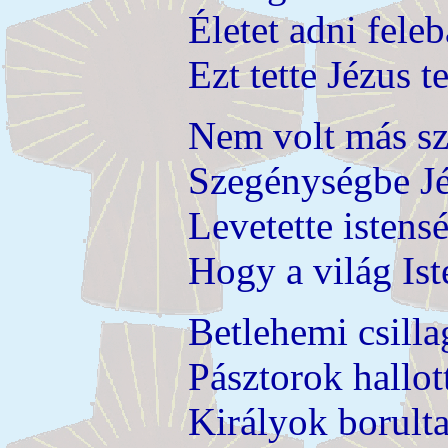
Életet adni feleb
Ezt tette Jézus t
Nem volt más szá
Szegénységbe Jé
Levetette istens
Hogy a világ Is
Betlehemi csilla
Pásztorok hallot
Királyok borulta