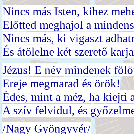
Nincs más Isten, kihez meh
Előtted meghajol a mindens
Nincs más, ki vigaszt adhat
És átölelne két szerető karja
Jézus! E név mindenek fölöt
Ereje megmarad és örök!
Édes, mint a méz, ha kiejti
A szív felvidul, és győzelm
/Nagy Gyöngyvér/