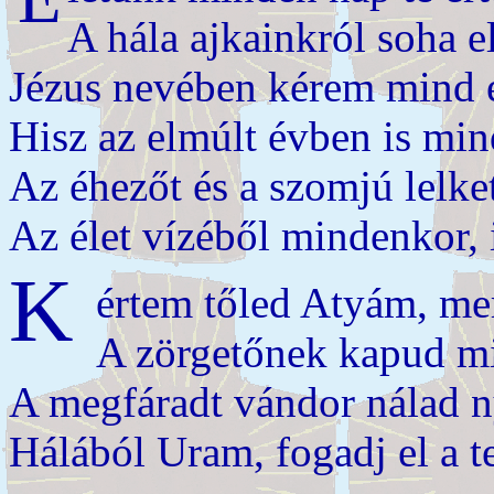
A hála ajkainkról soha e
Jézus nevében kérem mind e
Hisz az elmúlt évben is mi
Az éhezőt és a szomjú lelke
Az élet vízéből mindenkor, 
K
értem tőled Atyám, mert
A zörgetőnek kapud mi
A megfáradt vándor nálad n
Hálából Uram, fogadj el a t