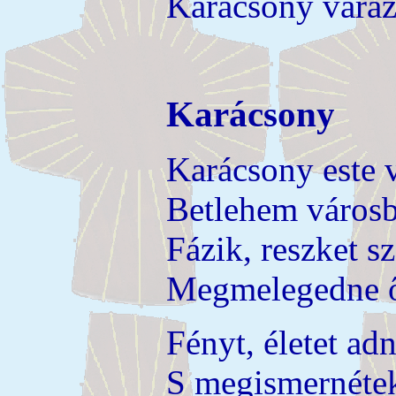
Karácsony varáz
Karácsony
Karácsony este 
Betlehem városb
Fázik, reszket s
Megmelegedne ő 
Fényt, életet ad
S megismernétek 