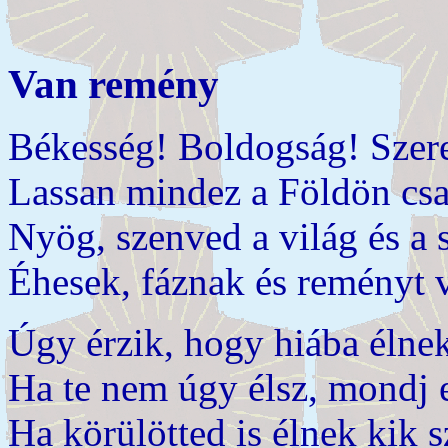
Van
remény
Békesség! Boldogság! Szere
Lassan mindez a Földön csa
Nyög, szenved a világ és a 
Éhesek, fáznak és reményt ve
Úgy érzik, hogy hiába élne
Ha te nem úgy élsz, mondj 
Ha körülötted is élnek kik