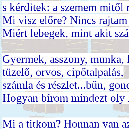
s kérditek: a szemem mitől
Mi visz előre? Nincs rajtam
Miért lebegek, mint akit sz
Gyermek, asszony, munka, k
tüzelő, orvos, cipőtalpalás,
számla és részlet...bűn, gon
Hogyan bírom mindezt oly
Mi a titkom? Honnan van a