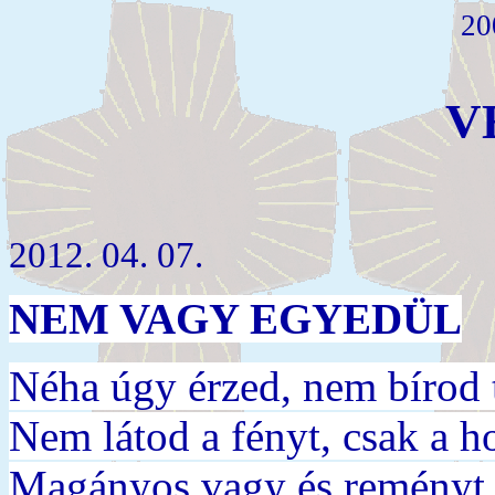
20
V
2012. 04. 07.
NEM VAGY EGYEDÜL
Néha úgy érzed, nem bírod 
Nem látod a fényt, csak a h
Magányos vagy és reményt v