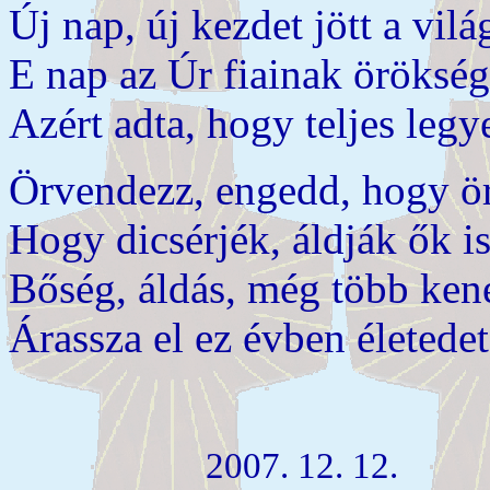
Új nap, új kezdet jött a vilá
E nap az Úr fiainak örökség
Azért adta, hogy teljes leg
Örvendezz, engedd, hogy ö
Hogy dicsérjék, áldják ők i
Bőség, áldás, még több kene
Árassza el ez évben életedet
2007. 12. 12.