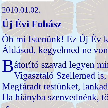
2010.01.02.
Új Évi Fohász
Óh mi Istenünk! Ez Új Év k
Áldásod, kegyelmed ne von
B
átorító szavad legyen m
Vigasztaló Szellemed is
Megfáradt testünket, lankadt
Ha hiányba szenvednénk, tö