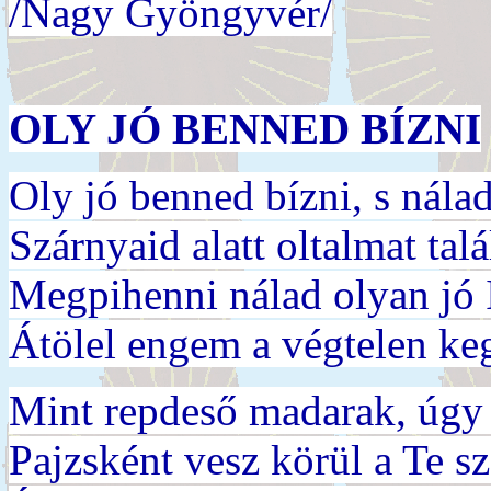
/Nagy Gyöngyvér/
OLY JÓ BENNED BÍZNI
Oly jó benned bízni, s nála
Szárnyaid alatt oltalmat talá
Megpihenni nálad olyan jó 
Átölel engem a végtelen ke
Mint repdeső madarak, úgy 
Pajzsként vesz körül a Te sz