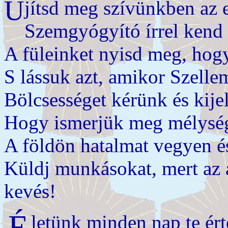
Ú
jítsd meg szívünkben az e
Szemgyógyító írrel kend
A füleinket nyisd meg, hog
S lássuk azt, amikor Szelle
Bölcsességet kérünk és kije
Hogy ismerjük meg mélységé
A földön hatalmat vegyen és
Küldj munkásokat, mert az 
kevés!
É
letünk minden nap te ér