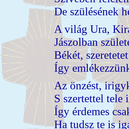
De szülésének he
A világ Ura, Kir
Jászolban születe
Békét, szeretetet
Így emlékezzünk
Az önzést, irigy
S szertettel tele 
Így érdemes csak
Ha tudsz te is ig