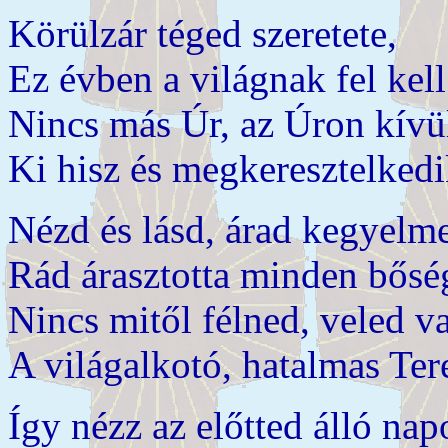
Körülzár téged szeretete,
Ez évben a világnak fel kell
Nincs más Úr, az Úron kívü
Ki hisz és megkeresztelkedi
Nézd és lásd, árad kegyelme
Rád árasztotta minden bősé
Nincs mitől félned, veled v
A világalkotó, hatalmas Ter
Így nézz az előtted álló nap