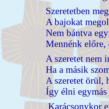
Szeretetben meg
A bajokat megol
Nem bántva egym
Mennénk előre, d
A szeretet nem i
Ha a másik szom
A szeretet örül,
Így élni egymás 
Karácsonykor em