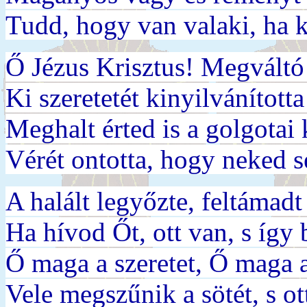
Tudd, hogy van valaki, ha k
Ő Jézus Krisztus! Megváltó
Ki szeretetét kinyilvánított
Meghalt érted is a golgotai 
Vérét ontotta, hogy neked s
A halált legyőzte, feltámadt 
Ha hívod Őt, ott van, s így b
Ő maga a szeretet, Ő maga 
Vele megszűnik a sötét, s ott