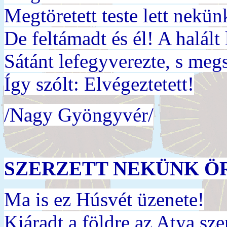
Megtöretett teste lett nekün
De feltámadt és él! A halált
Sátánt lefegyverezte, s meg
Így szólt: Elvégeztetett!
/Nagy Gyöngyvér/
SZERZETT NEKÜNK Ö
Ma is ez Húsvét üzenete!
Kiáradt a földre az Atya sze