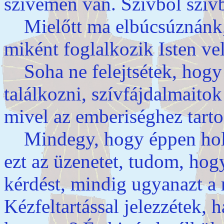
szívemen van. Szívből szív
Mielőtt ma elbúcsúznánk, 
miként foglalkozik Isten ve
Soha ne felejtsétek, hog
találkozni, szívfájdalmaitok
mivel az emberiséghez tarto
Mindegy, hogy éppen hol v
ezt az üzenetet, tudom, hog
kérdést, mindig ugyanazt a 
Kézfeltartással jelezzétek, 