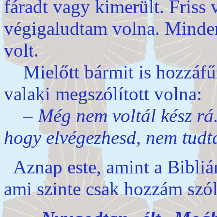
fáradt vagy kimerült. Friss
végigaludtam volna. Minden
volt.
Mielőtt bármit is hozzáfűz
valaki megszólított volna:
–
Még nem voltál kész rá
hogy elvégezhesd, nem tudta
Aznap este, amint a Bibliá
ami szinte csak hozzám szól