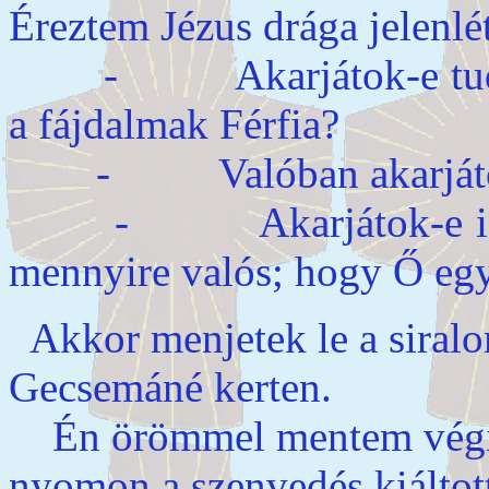
Éreztem Jézus drága jelenlét
- Akarjátok-e tudni, 
a fájdalmak Férfia?
- Valóban akarjátok
- Akarjátok-e igazán 
mennyire valós; hogy Ő eg
Akkor menjetek le a siral
Gecsemáné kerten.
Én örömmel mentem végig 
nyomon a szenvedés kiáltot