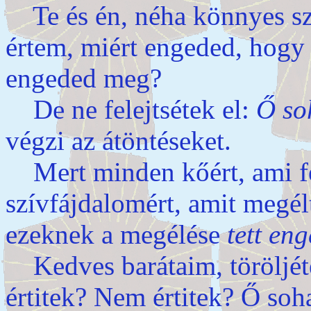
Te és én, néha könnyes s
értem, miért engeded, hogy
engeded meg?
De ne felejtsétek el:
Ő so
végzi az átöntéseket.
Mert minden kőért, ami fel
szívfájdalomért, amit megél
ezeknek a megélése
tett en
Kedves barátaim, töröljét
értitek? Nem értitek? Ő soh