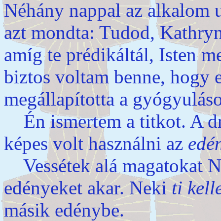
Néhány nappal az alkalom u
azt mondta: Tudod, Kathryn
amíg te prédikáltál, Isten 
biztos voltam benne, hogy 
megállapította a gyógyulás
Én ismertem a titkot. A dr
képes volt használni az
edé
Vessétek alá magatokat Ne
edényeket akar. Neki
ti kell
másik edénybe.