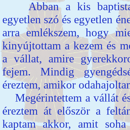
Abban a kis baptista t
egyetlen szó és egyetlen é
arra emlékszem, hogy miel
kinyújtottam a kezem és me
a vállat, amire gyerekko
fejem. Mindig gyengédség
éreztem, amikor odahajolta
Megérintettem a vállát és 
éreztem át először a feltá
kaptam akkor, amit soha 