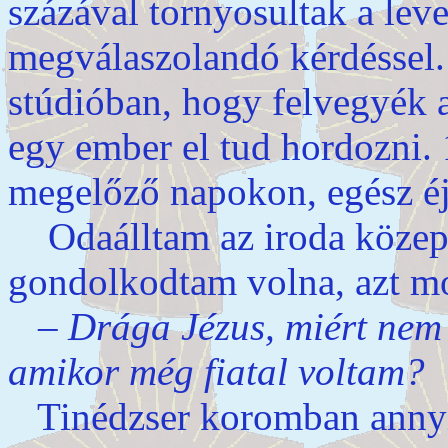
százával tornyosultak a lev
megválaszolandó kérdéssel.
stúdióban, hogy felvegyék a
egy ember el tud hordozni. 
megelőző napokon, egész é
Odaálltam az iroda közepé
gondolkodtam volna, azt m
– Drága Jézus, miért nem 
amikor még fiatal voltam?
Tinédzser koromban annyi