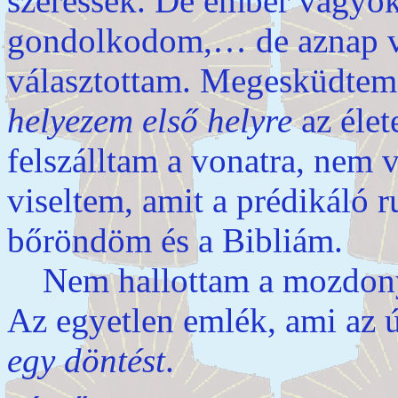
szeressek. De ember vagyo
gondolkodom,… de aznap v
választottam. Megesküdtem
helyezem első helyre
az éle
felszálltam a vonatra, nem 
viseltem, amit a prédikáló 
bőröndöm és a Bibliám.
Nem hallottam a mozdony s
Az egyetlen emlék, ami az 
egy döntést
.