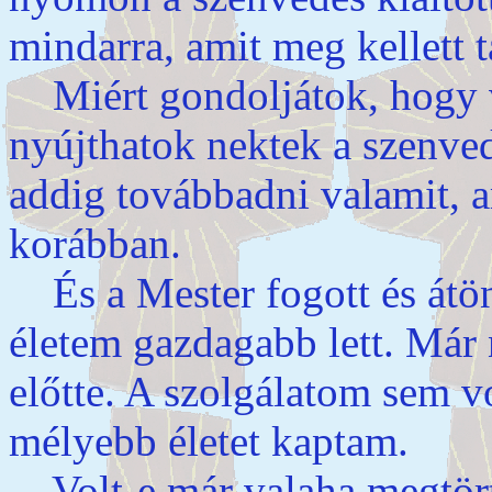
mindarra, amit meg kellett 
Miért gondoljátok, hogy vi
nyújthatok nektek a szenv
addig továbbadni valamit, 
korábban.
És a Mester fogott és átön
életem gazdagabb lett. Már
előtte. A szolgálatom sem 
mélyebb életet kaptam.
Volt-e már valaha megtört 