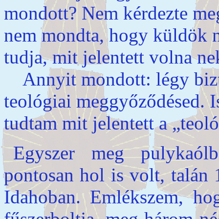
mondott? Nem kérdezte meg
nem mondta, hogy küldök ne
tudja, mit jelentett volna n
Annyit mondott: légy bizt
teológiai meggyőződésed. I
tudtam mit jelentett a „teoló
Egyszer meg pulykaól
pontosan hol is volt, talán
Idahoban. Emlékszem, hog
fűszerboltja, meg három-né