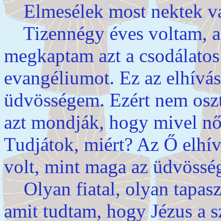
Elmesélek most nektek va
Tizennégy éves voltam, am
megkaptam azt a csodálatos
evangéliumot. Ez az elhívás
üdvösségem. Ezért nem osz
azt mondják, hogy mivel nő
Tudjátok, miért? Az Ő elhív
volt, mint maga az üdvösség
Olyan fiatal, olyan tapaszt
amit tudtam, hogy Jézus a 