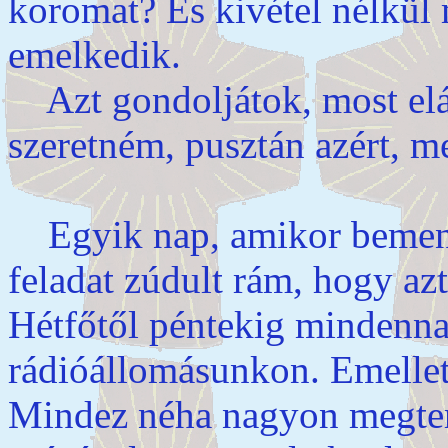
koromat? És kivétel nélkül
emelkedik.
Azt gondoljátok, most el
szeretném, pusztán azért, me
Egyik nap, amikor bement
feladat zúdult rám, hogy az
Hétfőtől péntekig mindenna
rádióállomásunkon. Emellett
Mindez néha nagyon megter