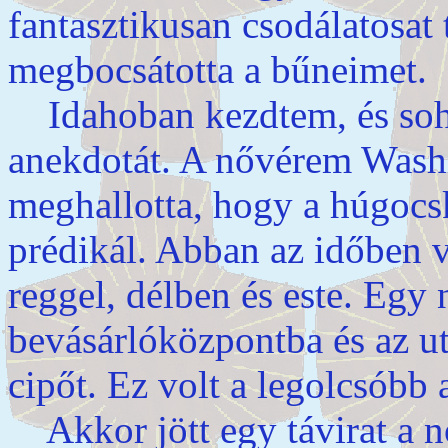
fantasztikusan csodálatosat
megbocsátotta a bűneimet.
Idahoban kezdtem, és soha 
anekdotát. A nővérem Washi
meghallotta, hogy a húgocs
prédikál. Abban az időben v
reggel, délben és este. Eg
bevásárlóközpontba és az u
cipőt. Ez volt a legolcsóbb 
Akkor jött egy távirat a n