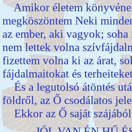
Amikor életem könyvének 
megköszöntem Neki minden 
az ember, aki vagyok; soha
nem lettek volna szívfájda
fizettem volna ki az árat, 
fájdalmaitokat és terheiteke
És a legutolsó átöntés utá
földről, az Ő csodálatos jel
Ekkor az Ő saját szájából
„JÓL VAN ÉN H