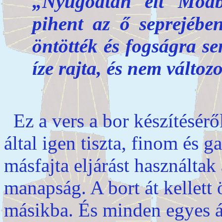
„Nyugodtan élt Moáb
pihent az ő seprejébe
öntötték és fogságra s
íze rajta, és nem változo
Ez a vers a bor készítéséről
által igen tiszta, finom és
másfajta eljárást használtak
manapság. A bort át kellett
másikba. És minden egyes á