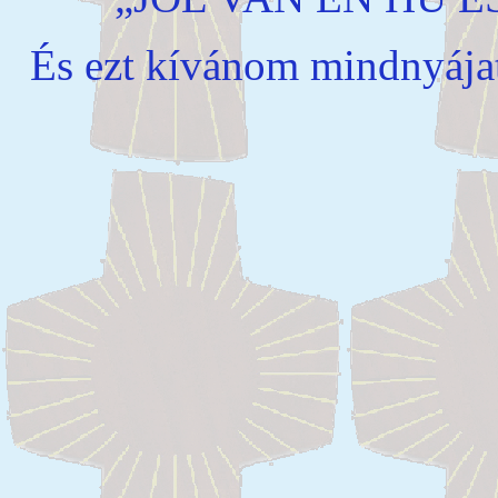
És ezt kívánom mindnyája