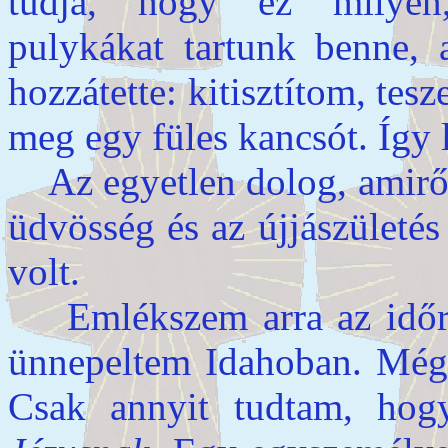
tudja, hogy ez milyen
pulykákat tartunk benne,
hozzátette: kitisztítom, tes
meg egy füles kancsót. Így 
Az egyetlen dolog, amiről 
üdvösség és az újjászületés
volt.
Emlékszem arra az időre,
ünnepeltem Idahoban. Még 
Csak annyit tudtam, ho