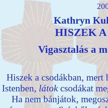
200
Kathryn Kuh
HISZEK 
Vigasztalás a m
Hiszek a csodákban, mert 
Istenben,
látok
csodákat meg
Ha nem bánjátok, megoszt