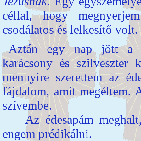
Jézusnak
. Egy egyszemélye
céllal, hogy megnyerje
csodálatos és lelkesítő volt
Aztán egy nap jött a 
karácsony és szilveszter k
mennyire szerettem az éd
fájdalom, amit megéltem. A
szívembe.
Az édesapám meghalt, mi
engem prédikálni.