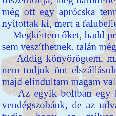
még ott egy aprócska tem
nyitottak ki, mert a falubeli
Megkértem őket, hadd préd
sem veszíthetnek, talán még
Addig könyörögtem, míg 
nem tudjuk önt elszállásol
majd elindultam magam vala
Az egyik boltban egy hö
vendégszobánk, de az udv