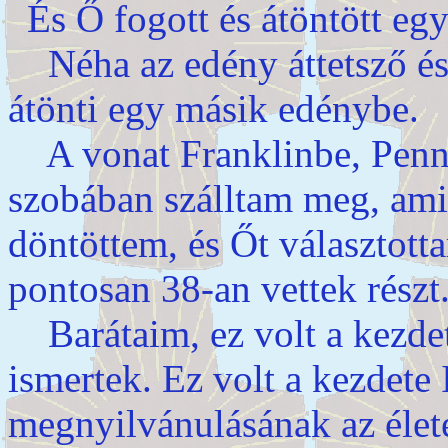
És Ő fogott és átöntött eg
Néha az edény áttetsző és 
átönti egy másik edénybe.
A vonat Franklinbe, Pennsy
szobában szálltam meg, ami
döntöttem, és Őt választott
pontosan 38-an vettek részt
Barátaim, ez volt a kezdet
ismertek. Ez volt a kezdete I
megnyilvánulásának az élet