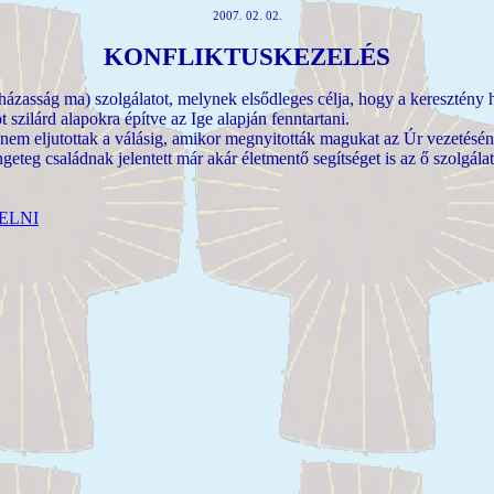
2007. 02. 02.
KONFLIKTUSKEZELÉS
asság ma) szolgálatot, melynek elsődleges célja, hogy a keresztény h
t szilárd alapokra építve az Ige alapján fenntartani.
ljutottak a válásig, amikor megnyitották magukat az Úr vezetésének,
eteg családnak jelentett már akár életmentő segítséget is az ő szolgála
ELNI