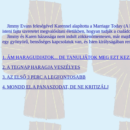
Jimmy Evans feleségével Karennel alapította a Marriage Today (A ház
isteni fajta szeretetet megvalósítani életükben, hogyan tudják a családo
Jimmy és Karen házassága nem indult zökkenőmentesen, már majdnem e
egy gyönyörű, bensőséges kapcsolatuk van, és Isten királyságában reng
1. ÁM HARAGUDJATOK... DE TANULJÁTOK MEG EZT KEZ
2. A TEGNAP HARAGJA VESZÉLYES
3. AZ ELSŐ 3 PERC A LEGFONTOSABB
4. MONDD EL A PANASZODAT, DE NE KRITIZÁLJ