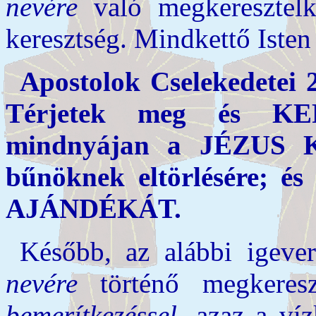
nevére
való megkeresztel
keresztség. Mindkettő Iste
Apostolok Cselekedetei 
Térjetek meg és 
mindnyájan a JÉZUS
bűnöknek eltörlésére; 
AJÁNDÉKÁT.
Később, az alábbi igeve
nevére
történő megkeresz
bemerítkezéssel
, azaz a ví