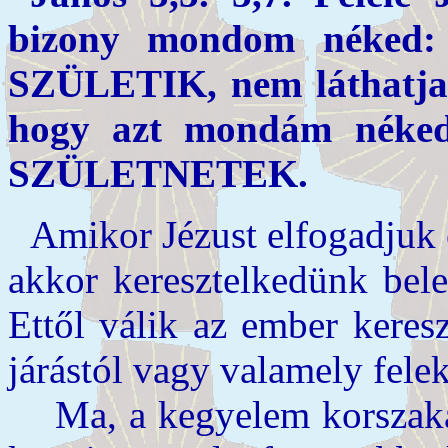
bizony mondom néked
SZÜLETIK, nem láthatja a
hogy azt mondám néke
SZÜLETNETEK.
Amikor Jézust elfogadjuk 
akkor keresztelkedünk bele
Ettől válik az ember keres
járástól vagy valamely felek
Ma, a kegyelem korszaká