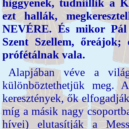
higgyenek, tudniillik a 
ezt hallák, megkeres
NEVÉRE. És mikor Pál re
Szent Szellem, őreájok; 
prófétálnak vala.
Alapjában véve a világ
különböztethetjük meg. A
keresztények, ők elfogadják
míg a másik nagy csoportba 
hívei) elutasítják a Mess