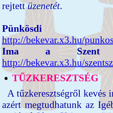
rejtett
üzenetét
.
Pünkösdi ö
http://bekevar.x3.hu/punko
Ima a Szent Sze
http://bekevar.x3.hu/szent
TŰZKERESZTSÉG
A tűzkeresztségről kevés i
azért megtudhatunk az Igéb