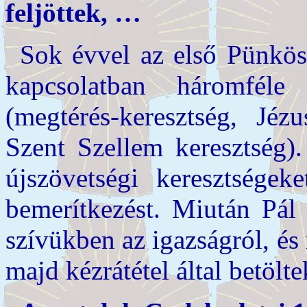
feljöttek, …
Sok évvel az első Pünkös
kapcsolatban háromféle 
(megtérés-keresztség, Jéz
Szent Szellem keresztség)
újszövetségi keresztségek
bemerítkezést. Miután Pál 
szívükben az igazságról, é
majd kézrátétel által betölt