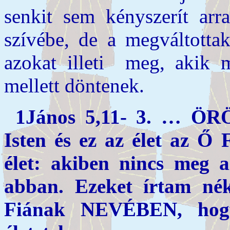
senkit sem kényszerít arr
szívébe, de a megváltottak
azokat illeti meg, akik m
mellett döntenek.
1János 5,11- 3. … Ö
Isten és ez az élet az Ő 
élet: akiben nincs meg a
abban. Ezeket írtam né
Fiának NEVÉBEN, hogy