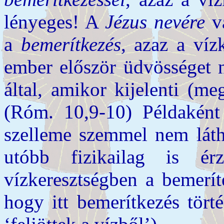
lényeges! A
Jézus nevére
va
a
bemerítkezés
, azaz a víz
ember először üdvösséget n
által, amikor kijelenti (meg
(Róm. 10,9-10) Példaként
szelleme szemmel nem látha
utóbb fizikailag is ér
vízkeresztségben a bemerít
hogy itt bemerítkezés tört