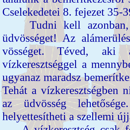
Cselekedetei 8. fejezet 35-3
Tudni kell azonban, h
üdvösséget! Az alámerül
vösséget. Téved, aki
vízkeresztséggel a mennybe
ugyanaz maradsz bemerítkezé
Tehát a vízke­resztségben n
az üdvösség lehetőség
helyettesítheti a szellemi új
A vízkeresztség csak for