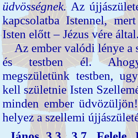
üdvösségnek.
Az újjászületé
kapcsolatba Istennel, mer
Isten előtt – Jézus vére által
Az ember valódi lénye a sz
és testben él. Ahogy
megszületünk testben, ug
kell születnie Isten Szellemé
minden ember üdvözüljön!
helyez a szellemi újjászület
János 3,3. 3,7. Felele