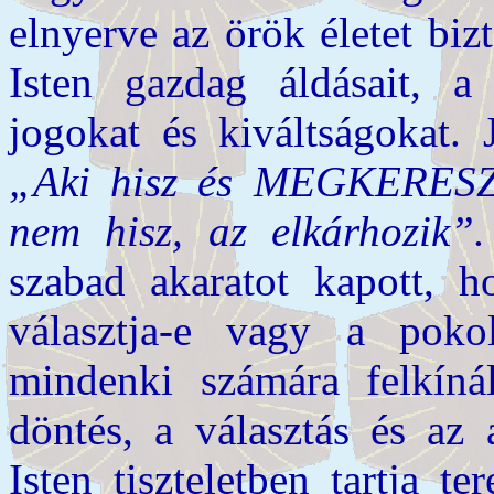
elnyerve az örök életet biz
Isten gazdag áldásait, a
jogokat és kiváltságokat. 
„Aki hisz és MEGKERES
nem hisz,
az
elkárhozik”
szabad akaratot kapott, 
választja-e vagy a poko
mindenki számára felkíná
döntés, a választás és az 
Isten tiszteletben tartja t