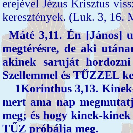
erejével Jézus Krisztus vis
keresztények. (Luk. 3, 16. M
Máté 3,11. Én [János] ug
megtérésre, de aki után
akinek saruját hordozn
Szellemmel és TŰZZEL kere
1Korinthus 3,13. Kinek-
mert ama nap megmutatj
meg; és hogy kinek-kinek
TŰZ próbálja meg.