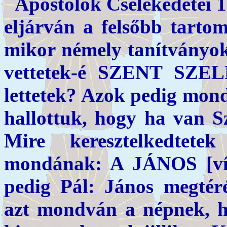
Apostolok Cselekedetei 1
eljárván a felsőbb tarto
mikor némely tanítványok
vettetek-é SZENT SZE
lettetek? Azok pedig mon
hallottuk, hogy ha van S
Mire keresztelkedtet
mondának: A JÁNOS [
pedig Pál: János megtérés
azt mondván a népnek, h