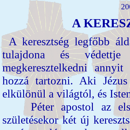
20
A KERES
A keresztség legfőbb áld
tulajdona és védettj
megkeresztelkedni annyit 
hozzá tartozni. Aki Jézus
elkülönül a világtól, és Ist
Péter apostol az első
születésekor két új kereszt