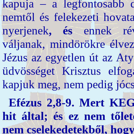
kapuja – a legfontosabb 
nemtől és felekezeti hovat
nyerjenek
, és
ennek ré
váljanak, mindörökre élvez
Jézus az egyetlen út az At
üdvösséget Krisztus elfog
kapjuk meg, nem pedig jócs
Efézus 2,8-9.
Mert KEG
hit által; és ez nem tő
nem cselekedetekből, hogy