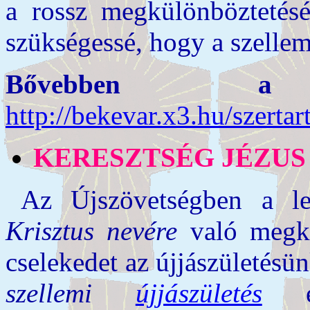
a rossz megkülönböztetésé
szükségessé, hogy a szelle
Bővebben a gye
http://bekevar.x3.hu/szerta
KERESZTSÉG JÉZUS
Az Újszövetségben a l
Krisztus nevére
való megke
cselekedet az újjászületés
szellemi
újjászületés
ele