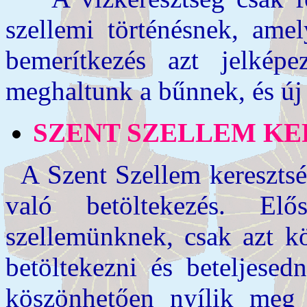
szellemi történésnek, amel
bemerítkezés azt jelképe
meghaltunk a bűnnek, és új 
SZENT SZELLEM KE
A Szent Szellem keresztsé
való betöltekezés. El
szellemünknek, csak azt kö
betöltekezni és beteljese
köszönhetően nyílik meg 