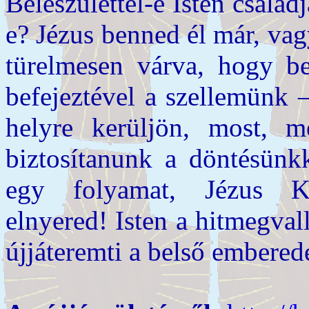
Beleszülettél-e Isten csalá
e? Jézus benned él már, vagy
türelmesen várva, hogy b
befejeztével a szellemünk 
helyre kerüljön, most, m
biztosítanunk a döntésünk
egy folyamat, Jézus Kr
elnyered! Isten a hitmegval
újjáteremti a belső emberede