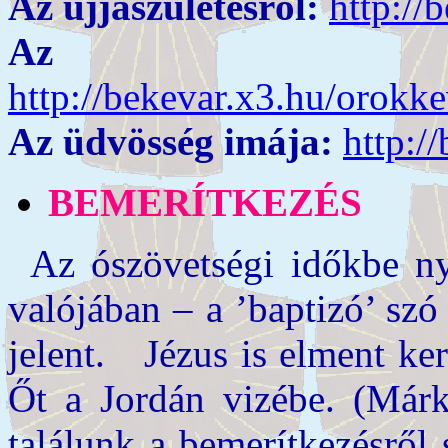
Az újjászületésről:
http://
Az örökké
http://bekevar.x3.hu/orokk
Az üdvösség imája:
http:/
BEMERÍTKEZÉS
Az ószövetségi időkbe ny
valójában – a ’baptizó’ szó
jelent. Jézus is elment ker
Őt a Jordán vizébe. (Márk
találunk a bemerítkezésről 