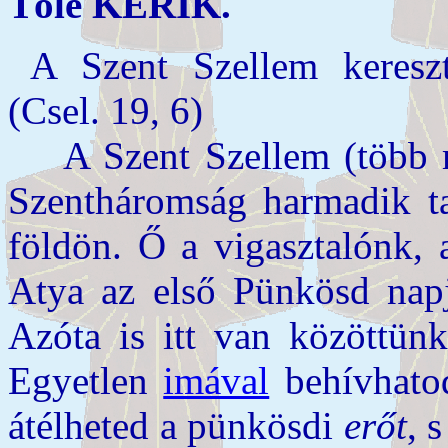
Tőle KÉRIK.
A Szent Szellem kereszts
(Csel. 19, 6)
A Szent Szellem (több ma
Szentháromság harmadik ta
földön. Ő a vigasztalónk, 
Atya az első Pünkösd napj
Azóta is itt van közöttünk
Egyetlen
imával
behívhatod
átélheted a pünkösdi
erőt
, 