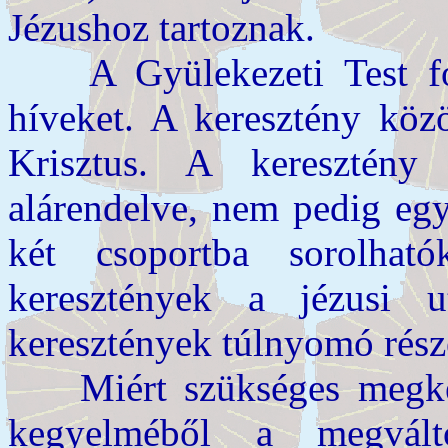
Jézushoz tartoz­nak.
A Gyülekezeti Test fog
híveket. A keresztény közö
Krisztus. A keresztény
alárendelve, nem pedig eg
két csoportba sorolhatók
keresztények a jézusi 
keresztények túlnyomó része
Miért szükséges megkere
kegyelméből a megválto