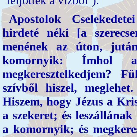
‘feljöttek a vízből’).
Apostolok Cselekedet
hirdeté néki [a szerecs
menének az úton, jutá
komornyik: Ímhol 
megkeresztelkedjem? F
szívből hiszel, meglehe
Hiszem, hogy Jézus a Kris
a szekeret; és leszállána
a komornyik; és megkeres