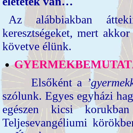
életetek van…
Az alábbiakban átteki
keresztségeket, mert akkor 
követve élünk.
GYERMEKBEMUTAT
Elsőként a
’gyermekk
szólunk. Egyes egyházi ha
egészen kicsi korukb
Teljesevangéliumi körökb