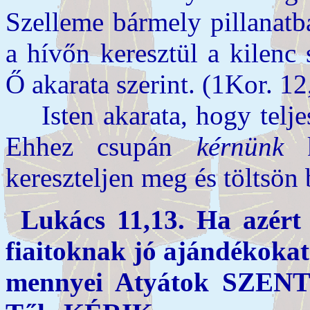
Szelleme bármely pillanatb
a hívőn keresztül a kilenc
Ő akarata szerint. (1Kor. 12
Isten akarata, hogy telje
Ehhez csupán
kérnünk
k
kereszteljen meg és töltsö
Lukács 11,13. Ha azért 
fiaitoknak jó ajándékokat
mennyei Atyátok SZEN