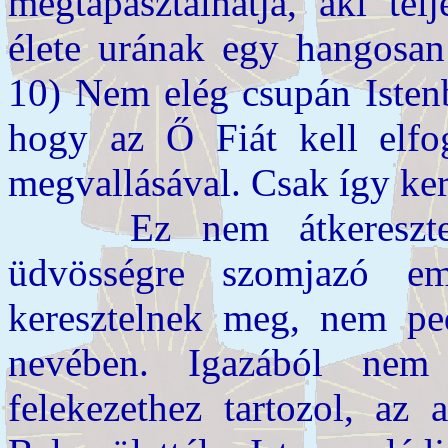
megtapasztalhatja, aki tel
élete urának egy hangosan
10) Nem elég csupán Istenbe
hogy az Ő Fiát kell elfo
megvallásával. Csak így k
Ez nem átkeresztelke
üdvösségre szomjazó em
keresztelnek meg, nem pe
nevében. Igazából ne
felekezethez tartozol, az