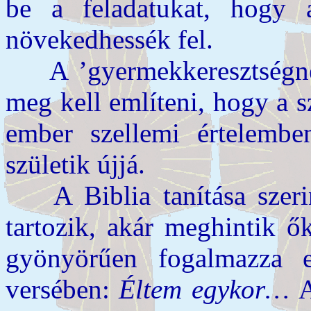
be a feladatukat, hogy 
növekedhessék fel.
A ’gyermekkeresztségnek’
meg kell említeni, hogy a 
ember szellemi értelemb
születik újjá.
A Biblia tanítása szerin
tartozik, akár meghintik ő
gyönyörűen fogalmazza
versében:
Éltem egykor…
A