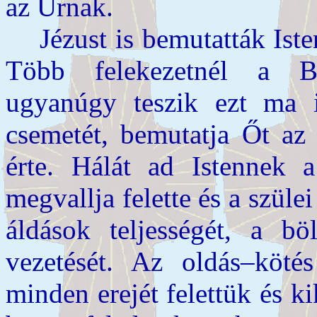
az Úrnak.
Jézust is bemutatták Iste
Több felekezetnél a Bi
ugyanúgy teszik ezt ma i
csemetét, bemutatja Őt az
érte. Hálát ad Istennek 
megvallja felette és a szülei 
áldások teljességét, a bö
vezetését. Az oldás–köté
minden erejét felettük és k