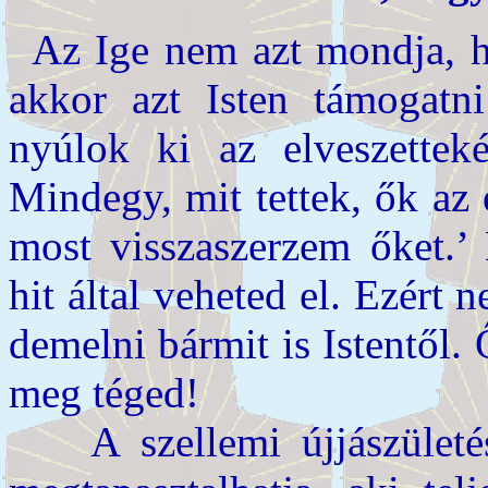
Az Ige nem azt mondja, h
akkor azt Isten támogatn
nyúlok ki az elveszettek
Mindegy, mit tettek, ők az
most visszaszerzem őket.’
hit által veheted el. Ezért 
demelni bármit is Istentől
meg téged!
A szellemi újjászületés