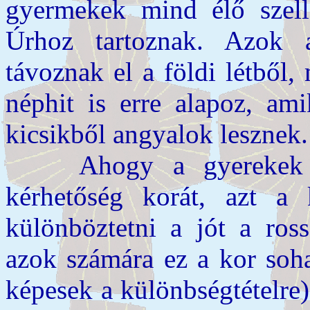
gyermekek mind élő szell
Úrhoz tartoznak. Azok 
távoznak el a földi létből
néphit is erre alapoz, ami
kicsikből angyalok lesznek.
Ahogy a gyerekek növ
kérhetőség korát, azt a
különböztetni a jót a ross
azok számára ez a kor soh
képesek a különbségtételre)